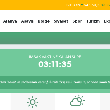
BITCOIN
64.960,21
%0.8
DOLAR
47,7436
%0.1
Alanya
Asayiş
Bölge
Siyaset
Spor
Turizm
Ek
EURO
55,2510
%0.3
STERLİN
64,4811
%0.3
GRAM ALTIN
6648.99
%2.5
BİST100
13.779
%-1
İMSAK VAKTINE KALAN SÜRE
03:11:35
eden (zekât ve sadakasını veren), fuzûlî (boş ve lüzumsuz) sözden dilini 