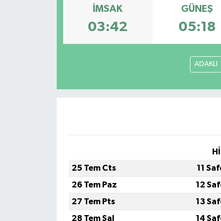
İMSAK
GÜNEŞ
03:42
05:18
ADAKLI
Hİ
25 Tem Cts
11 Sa
26 Tem Paz
12 Sa
27 Tem Pts
13 Sa
28 Tem Sal
14 Sa