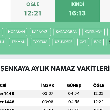
ÖĞLE
İKINDI
12:21
16:13
S
HORASAN
KARAYAZI
KARAÇOBAN
KÖPRÜKÖY
LU
TEKMAN
TORTUM
UZUNDERE
ÇAT
İSPİR
ŞENKAYA AYLIK NAMAZ VAKITLERI
CRİ
İMSAK
GÜNEŞ
ÖĞLE
fer 1448
03:07
04:54
12:22
fer 1448
03:08
04:55
12:22