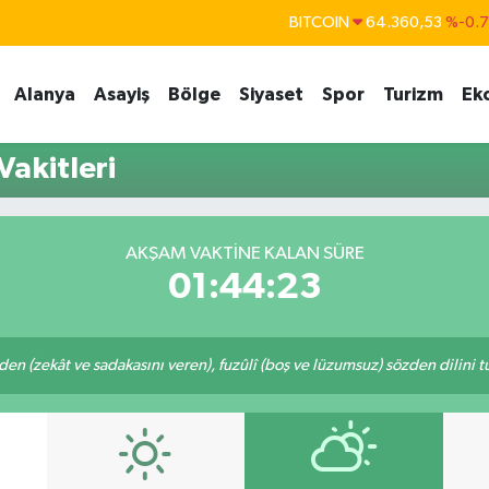
BITCOIN
64.360,53
%-0.
DOLAR
47,7069
%0.
Alanya
Asayiş
Bölge
Siyaset
Spor
Turizm
Ek
EURO
55,0265
%0.
STERLİN
64,1897
%0.
akitleri
GRAM ALTIN
6618.49
%2.
BİST100
13.887
%6
AKŞAM VAKTINE KALAN SÜRE
01:44:23
eden (zekât ve sadakasını veren), fuzûlî (boş ve lüzumsuz) sözden dilini 