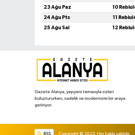
23 Ağu Paz
10 Rebiu
24 Ağu Pts
11 Rebiu
25 Ağu Sal
12 Rebiu
Gazete Alanya, yepyeni temasıyla sizleri
buluştururken, sadelik ve modernizmi bir araya
getiriyor.
RSS
Copyright © 2023. Her hakkı saklıdır.