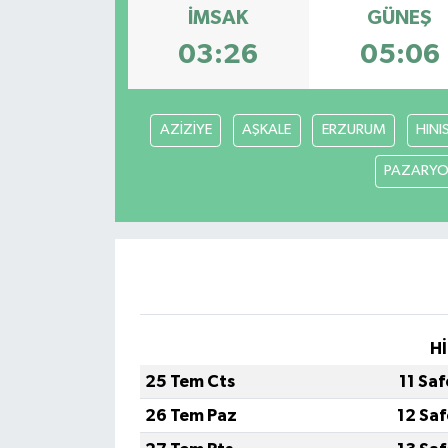
İMSAK
GÜNEŞ
03:26
05:06
AZİZİYE
AŞKALE
ERZURUM
HINI
PAZARYO
Hİ
25 Tem Cts
11 Sa
26 Tem Paz
12 Sa