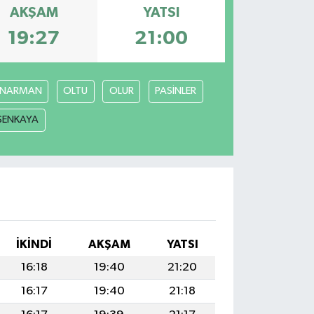
AKŞAM
YATSI
19:27
21:00
NARMAN
OLTU
OLUR
PASİNLER
ŞENKAYA
İKINDI
AKŞAM
YATSI
16:18
19:40
21:20
16:17
19:40
21:18