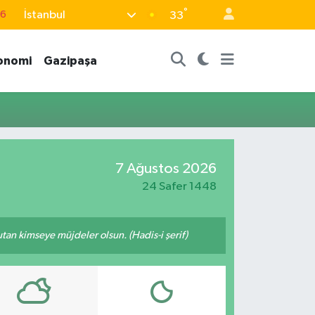
°
İstanbul
76
33
17
onomi
Gazipaşa
01
02
12
4
7 Ağustos 2026
24 Safer 1448
tutan kimseye müjdeler olsun. (Hadis-i şerif)