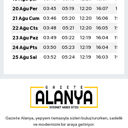
20 Ağu Per
03:45
05:19
12:20
16:07
19:11
21 Ağu Cum
03:46
05:20
12:20
16:06
19:09
22 Ağu Cts
03:48
05:21
12:20
16:05
19:08
23 Ağu Paz
03:49
05:22
12:19
16:04
19:06
24 Ağu Pts
03:50
05:23
12:19
16:04
19:05
25 Ağu Sal
03:52
05:24
12:19
16:03
19:03
Gazete Alanya, yepyeni temasıyla sizleri buluştururken, sadelik
ve modernizmi bir araya getiriyor.