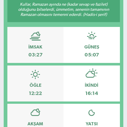
Kullar, Ramazan ayında ne (kadar sevap ve fazilet)
olduğunu bilselerdi, ümmetim, senenin tamamının
Ramazan olmasını temenni ederdi. (Hadis-i şerif)
İMSAK
GÜNEŞ
03:27
05:07
ÖĞLE
İKINDI
12:22
16:14
AKŞAM
YATSI