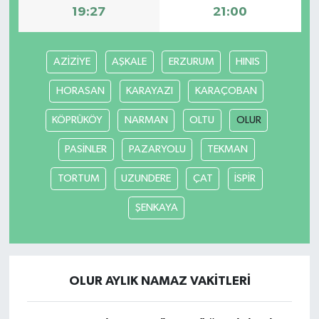
19:27
21:00
AZİZİYE
AŞKALE
ERZURUM
HINIS
HORASAN
KARAYAZI
KARAÇOBAN
KÖPRÜKÖY
NARMAN
OLTU
OLUR
PASİNLER
PAZARYOLU
TEKMAN
TORTUM
UZUNDERE
ÇAT
İSPİR
ŞENKAYA
OLUR AYLIK NAMAZ VAKITLERI