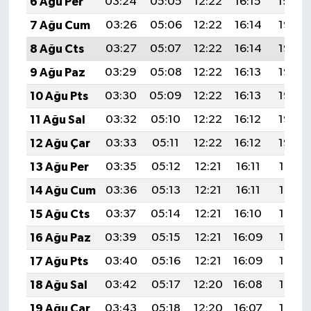
6 Ağu Per
03:24
05:05
12:22
16:15
19:30
7 Ağu Cum
03:26
05:06
12:22
16:14
19:28
8 Ağu Cts
03:27
05:07
12:22
16:14
19:27
9 Ağu Paz
03:29
05:08
12:22
16:13
19:26
10 Ağu Pts
03:30
05:09
12:22
16:13
19:25
11 Ağu Sal
03:32
05:10
12:22
16:12
19:23
12 Ağu Çar
03:33
05:11
12:22
16:12
19:22
13 Ağu Per
03:35
05:12
12:21
16:11
19:21
14 Ağu Cum
03:36
05:13
12:21
16:11
19:19
15 Ağu Cts
03:37
05:14
12:21
16:10
19:18
16 Ağu Paz
03:39
05:15
12:21
16:09
19:17
17 Ağu Pts
03:40
05:16
12:21
16:09
19:15
18 Ağu Sal
03:42
05:17
12:20
16:08
19:14
19 Ağu Çar
03:43
05:18
12:20
16:07
19:12