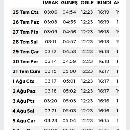
İMSAK
GÜNEŞ
ÖĞLE
İKINDI
AKŞA
25 Tem Cts
03:06
04:54
12:23
16:19
19:42
26 Tem Paz
03:08
04:55
12:23
16:19
19:41
27 Tem Pts
03:09
04:56
12:23
16:18
19:40
28 Tem Sal
03:11
04:57
12:23
16:18
19:39
29 Tem Çar
03:12
04:58
12:23
16:18
19:38
30 Tem Per
03:14
04:59
12:23
16:18
19:37
31 Tem Cum
03:15
05:00
12:23
16:17
19:36
1 Ağu Cts
03:17
05:01
12:23
16:17
19:35
2 Ağu Paz
03:18
05:02
12:23
16:17
19:34
3 Ağu Pts
03:20
05:03
12:23
16:16
19:33
4 Ağu Sal
03:21
05:03
12:23
16:16
19:32
5 Ağu Çar
03:23
05:04
12:23
16:15
19:31