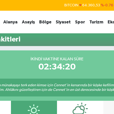
BITCOIN
64.360,53
%-0.76
DOLAR
47,7069
%0.17
Alanya
Asayiş
Bölge
Siyaset
Spor
Turizm
Ek
EURO
55,0265
%0.01
STERLİN
64,1897
%0.02
itleri
GRAM ALTIN
6574.81
%1.44
BİST100
13.887
%64
İKINDI VAKTINE KALAN SÜRE
02:34:20
sa münakaşayı terk eden kimse için Cennet'in kenarında bir köşke kefili
im. Ahlâkını güzelleştiren için de Cennet'in en üst derecesinde bir köşke