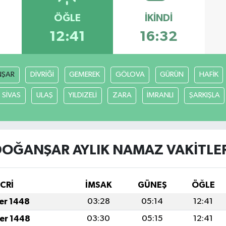
ÖĞLE
İKINDI
12:41
16:32
ŞAR
DİVRİĞİ
GEMEREK
GÖLOVA
GÜRÜN
HAFİK
SİVAS
ULAŞ
YILDIZELİ
ZARA
İMRANLI
ŞARKIŞLA
OĞANŞAR AYLIK NAMAZ VAKITLER
İCRİ
İMSAK
GÜNEŞ
ÖĞLE
fer 1448
03:28
05:14
12:41
fer 1448
03:30
05:15
12:41