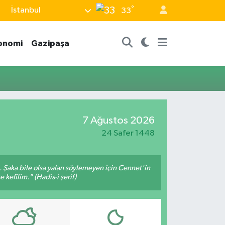
°
İstanbul
33
onomi
Gazipaşa
7 Ağustos 2026
24 Safer 1448
m. Şaka bile olsa yalan söylemeyen için Cennet'in
 kefilim." (Hadis-i şerif)