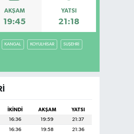
AKŞAM
YATSI
19:45
21:18
KANGAL
KOYULHİSAR
SUŞEHRİ
I
İKINDI
AKŞAM
YATSI
16:36
19:59
21:37
16:36
19:58
21:36