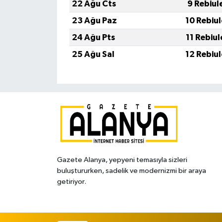
22 Ağu Cts
9 Rebiul
23 Ağu Paz
10 Rebiu
24 Ağu Pts
11 Rebiu
25 Ağu Sal
12 Rebiu
Gazete Alanya, yepyeni temasıyla sizleri
buluştururken, sadelik ve modernizmi bir araya
getiriyor.