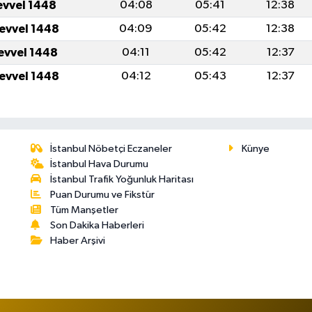
evvel 1448
04:08
05:41
12:38
levvel 1448
04:09
05:42
12:38
levvel 1448
04:11
05:42
12:37
levvel 1448
04:12
05:43
12:37
İstanbul Nöbetçi Eczaneler
Künye
İstanbul Hava Durumu
İstanbul Trafik Yoğunluk Haritası
Puan Durumu ve Fikstür
Tüm Manşetler
Son Dakika Haberleri
Haber Arşivi