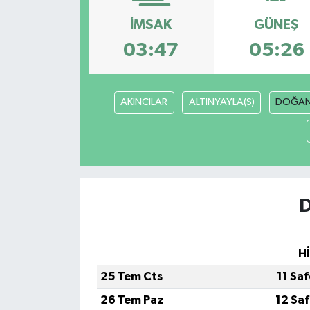
İMSAK
GÜNEŞ
03:47
05:26
AKINCILAR
ALTINYAYLA(S)
DOĞAN
D
H
25 Tem Cts
11 Sa
26 Tem Paz
12 Sa