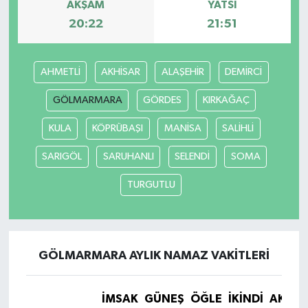
AKŞAM
YATSI
20:22
21:51
AHMETLİ
AKHİSAR
ALAŞEHİR
DEMİRCİ
GÖLMARMARA
GÖRDES
KIRKAĞAÇ
KULA
KÖPRÜBAŞI
MANİSA
SALİHLİ
SARIGÖL
SARUHANLI
SELENDİ
SOMA
TURGUTLU
GÖLMARMARA AYLIK NAMAZ VAKITLERI
İMSAK
GÜNEŞ
ÖĞLE
İKINDI
AKŞA