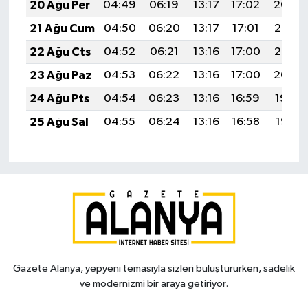
20 Ağu Per
04:49
06:19
13:17
17:02
20:04
21 Ağu Cum
04:50
06:20
13:17
17:01
20:03
22 Ağu Cts
04:52
06:21
13:16
17:00
20:02
23 Ağu Paz
04:53
06:22
13:16
17:00
20:00
24 Ağu Pts
04:54
06:23
13:16
16:59
19:59
25 Ağu Sal
04:55
06:24
13:16
16:58
19:57
Gazete Alanya, yepyeni temasıyla sizleri buluştururken, sadelik
ve modernizmi bir araya getiriyor.