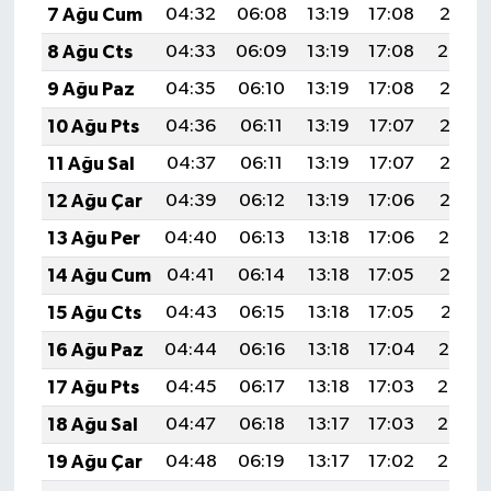
7 Ağu Cum
04:32
06:08
13:19
17:08
20:21
8 Ağu Cts
04:33
06:09
13:19
17:08
20:20
9 Ağu Paz
04:35
06:10
13:19
17:08
20:18
10 Ağu Pts
04:36
06:11
13:19
17:07
20:17
11 Ağu Sal
04:37
06:11
13:19
17:07
20:16
12 Ağu Çar
04:39
06:12
13:19
17:06
20:15
13 Ağu Per
04:40
06:13
13:18
17:06
20:14
14 Ağu Cum
04:41
06:14
13:18
17:05
20:12
15 Ağu Cts
04:43
06:15
13:18
17:05
20:11
16 Ağu Paz
04:44
06:16
13:18
17:04
20:10
17 Ağu Pts
04:45
06:17
13:18
17:03
20:08
18 Ağu Sal
04:47
06:18
13:17
17:03
20:07
19 Ağu Çar
04:48
06:19
13:17
17:02
20:06