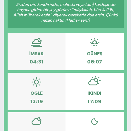
Sizden biri kendisinde, malında veya (din) kardeşinde
hoşuna giden bir şey görürse "mâşâallah, bârekallâh,
Allah mübarek etsin" diyerek bereketle dua etsin. Çünkü
nazar, haktır. (Hadis-i şerif)
İMSAK
GÜNEŞ
04:31
06:07
ÖĞLE
İKINDI
13:19
17:09