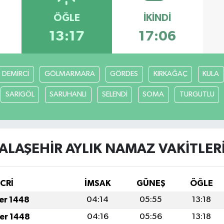
ÖĞLE
İKINDI
13:17
17:06
DEMİRCİ
GÖLMARMARA
GÖRDES
KIRKAĞAÇ
KULA
SARIGÖL
SARUHANLI
SELENDİ
SOMA
TURGUTLU
ALAŞEHİR AYLIK NAMAZ VAKITLER
İCRİ
İMSAK
GÜNEŞ
ÖĞLE
fer 1448
04:14
05:55
13:18
fer 1448
04:16
05:56
13:18