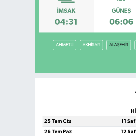
İMSAK
GÜNEŞ
04:31
06:06
AHMETLİ
AKHİSAR
ALAŞEHİR
H
25 Tem Cts
11 Sa
26 Tem Paz
12 Sa