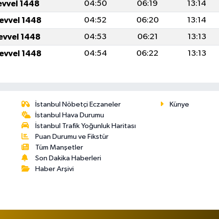
evvel 1448
04:50
06:19
13:14
levvel 1448
04:52
06:20
13:14
levvel 1448
04:53
06:21
13:13
levvel 1448
04:54
06:22
13:13
İstanbul Nöbetçi Eczaneler
Künye
İstanbul Hava Durumu
İstanbul Trafik Yoğunluk Haritası
Puan Durumu ve Fikstür
Tüm Manşetler
Son Dakika Haberleri
Haber Arşivi