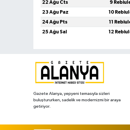
22 Ağu Cts
9 Rebiul
23 Ağu Paz
10 Rebiu
24 Ağu Pts
11 Rebiu
25 Ağu Sal
12 Rebiu
Gazete Alanya, yepyeni temasıyla sizleri
buluştururken, sadelik ve modernizmi bir araya
getiriyor.