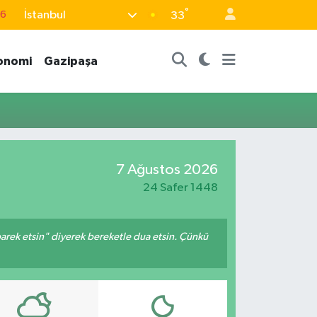
°
İstanbul
76
33
17
onomi
Gazipaşa
01
02
12
4
7 Ağustos 2026
24 Safer 1448
arek etsin" diyerek bereketle dua etsin. Çünkü