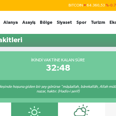
BITCOIN
64.360,53
%-0.
DOLAR
47,7069
%0.
Alanya
Asayiş
Bölge
Siyaset
Spor
Turizm
Ek
EURO
55,0265
%0.
STERLİN
64,1897
%0.
kitleri
GRAM ALTIN
6618.49
%2.
BİST100
13.887
%6
İKINDI VAKTINE KALAN SÜRE
32:48
rdeşinde hoşuna giden bir şey görürse "mâşâallah, bârekallâh, Allah müb
nazar, haktır. (Hadis-i şerif)