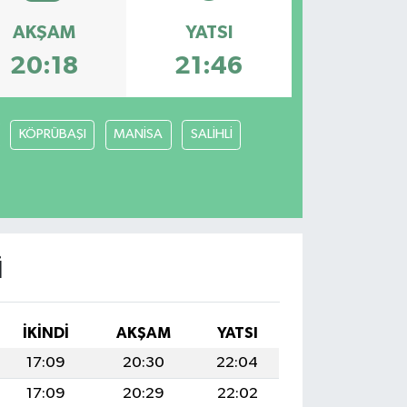
AKŞAM
YATSI
20:18
21:46
KÖPRÜBAŞI
MANİSA
SALİHLİ
I
İKINDI
AKŞAM
YATSI
17:09
20:30
22:04
17:09
20:29
22:02