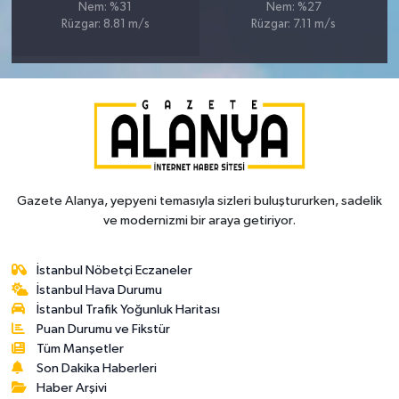
Nem: %31
Nem: %27
Rüzgar: 8.81 m/s
Rüzgar: 7.11 m/s
Gazete Alanya, yepyeni temasıyla sizleri buluştururken, sadelik
ve modernizmi bir araya getiriyor.
İstanbul Nöbetçi Eczaneler
İstanbul Hava Durumu
İstanbul Trafik Yoğunluk Haritası
Puan Durumu ve Fikstür
Tüm Manşetler
Son Dakika Haberleri
Haber Arşivi