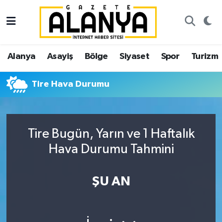
Alanya
İstanbul Nöbetçi Eczaneler
Alanya
Asayiş
Bölge
Siyaset
Spor
Turizm
Asayiş
İstanbul Hava Durumu
Tire Hava Durumu
Bölge
İstanbul Trafik Yoğunluk Haritası
Siyaset
Süper Lig Puan Durumu ve Fikstür
Tire Bugün, Yarın ve 1 Haftalık
Spor
Tüm Manşetler
Hava Durumu Tahmini
Turizm
Son Dakika Haberleri
ŞU AN
Ekonomi
Haber Arşivi
Gazipaşa