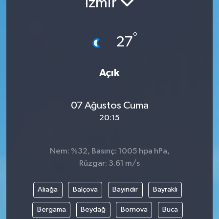
İzmir
°
27
Açık
07 Ağustos Cuma
20:15
Nem: %32, Basınç: 1005 hpa hPa,
Rüzgar: 3.61 m/s
Aliağa
Balçova
Bayındır
Bayraklı
Bergama
Beydağ
Bornova
Buca