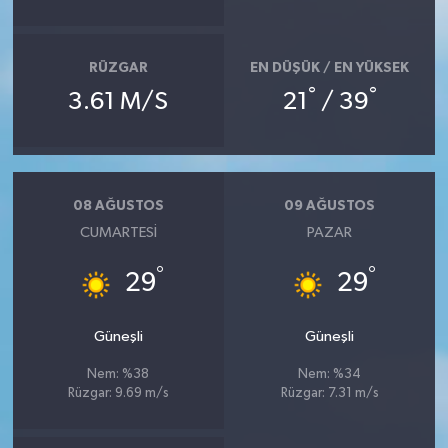
RÜZGAR
EN DÜŞÜK / EN YÜKSEK
°
°
3.61 M/S
21
/ 39
08 AĞUSTOS
09 AĞUSTOS
CUMARTESI
PAZAR
°
°
29
29
Güneşli
Güneşli
Nem: %38
Nem: %34
Rüzgar: 9.69 m/s
Rüzgar: 7.31 m/s