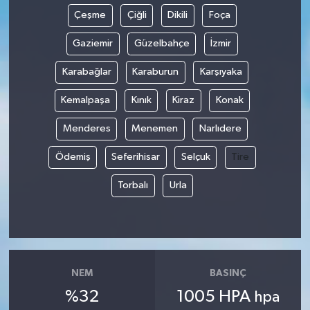
Çeşme
Çiğli
Dikili
Foça
Gaziemir
Güzelbahçe
İzmir
Karabağlar
Karaburun
Karşıyaka
Kemalpaşa
Kınık
Kiraz
Konak
Menderes
Menemen
Narlıdere
Ödemiş
Seferihisar
Selçuk
Tire
Torbalı
Urla
NEM
BASINÇ
%32
1005 HPA
hpa