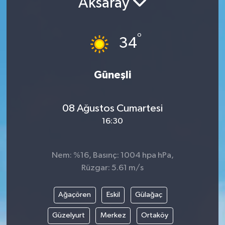
Aksaray
°
34
Güneşli
08 Ağustos Cumartesi
16:30
Nem: %16, Basınç: 1004 hpa hPa,
Rüzgar: 5.61 m/s
Ağaçören
Eskil
Gülağaç
Güzelyurt
Merkez
Ortaköy