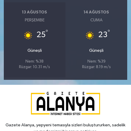
13 AĞUSTOS
14 AĞUSTOS
PERŞEMBE
CUMA
°
°
25
23
Güneşli
Güneşli
Nem: %38
Nem: %39
Rüzgar: 10.31 m/s
Rüzgar: 8.19 m/s
Gazete Alanya, yepyeni temasıyla sizleri buluştururken, sadelik