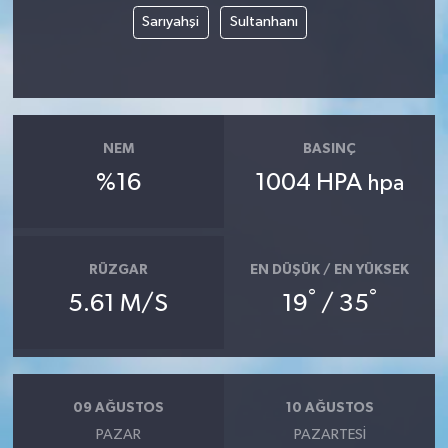
Sarıyahşi
Sultanhanı
NEM
BASINÇ
%16
1004 HPA
hpa
RÜZGAR
EN DÜŞÜK / EN YÜKSEK
°
°
5.61 M/S
19
/ 35
09 AĞUSTOS
10 AĞUSTOS
PAZAR
PAZARTESI