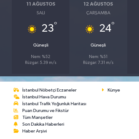
11 AĞUSTOS
12 AĞUSTOS
SALI
ÇARŞAMBA
°
°
23
24
Güneşli
Güneşli
Nem: %52
Nem: %51
Rüzgar: 5.39 m/s
Rüzgar: 7.31 m/s
İstanbul Nöbetçi Eczaneler
Künye
İstanbul Hava Durumu
İstanbul Trafik Yoğunluk Haritası
Puan Durumu ve Fikstür
Tüm Manşetler
Son Dakika Haberleri
Haber Arşivi