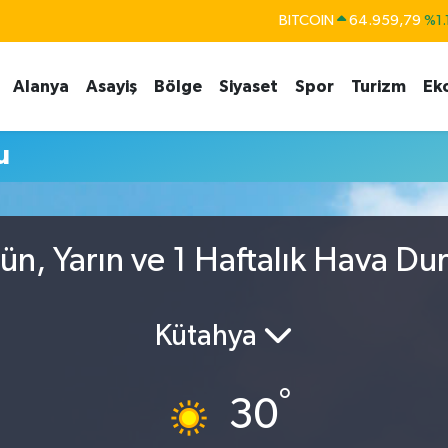
BITCOIN
64.959,79
%1.
DOLAR
47,7436
%0.
Alanya
Asayiş
Bölge
Siyaset
Spor
Turizm
Ek
EURO
55,2510
%0.
STERLİN
64,4811
%0.
u
GRAM ALTIN
6660.55
%0.
BİST100
13.779
%-
n, Yarın ve 1 Haftalık Hava D
Kütahya
°
30