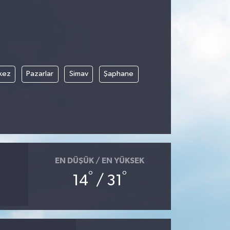
kez
Pazarlar
Simav
Şaphane
EN DÜŞÜK / EN YÜKSEK
°
°
14
/ 31