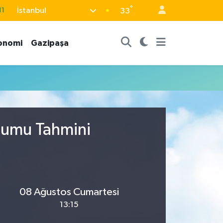
°
İstanbul
11
33
18
onomi
Gazipaşa
32
38
03
14
urumu Tahmini
08 Ağustos Cumartesi
13:15