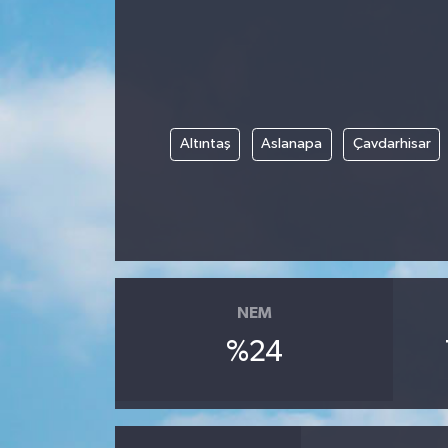
Altıntaş
Aslanapa
Çavdarhisar
NEM
%24