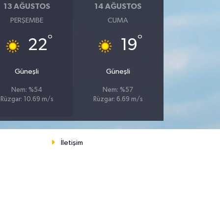
13 AĞUSTOS
14 AĞUSTOS
PERŞEMBE
CUMA
°
°
22
19
Güneşli
Güneşli
Nem: %54
Nem: %57
Rüzgar: 10.69 m/s
Rüzgar: 6.69 m/s
İletişim