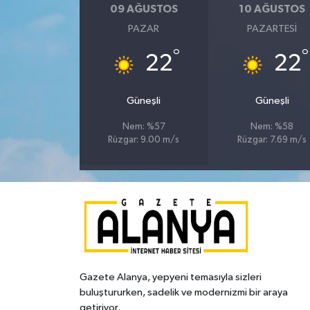
09 AĞUSTOS
10 AĞUSTOS
PAZAR
PAZARTESI
°
°
22
22
Güneşli
Güneşli
Nem: %57
Nem: %58
Rüzgar: 9.00 m/s
Rüzgar: 7.69 m/s
Gazete Alanya, yepyeni temasıyla sizleri
buluştururken, sadelik ve modernizmi bir araya
getiriyor.