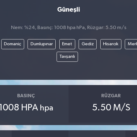
Güneşli
Nem: %24, Basınç: 1008 hpa hPa, Rüzgar: 5.50 m/s
Domaniç
Dumlupınar
Emet
Gediz
Hisarcık
Mer
Tavşanlı
BASINÇ
RÜZGAR
1008 HPA
5.50 M/S
hpa