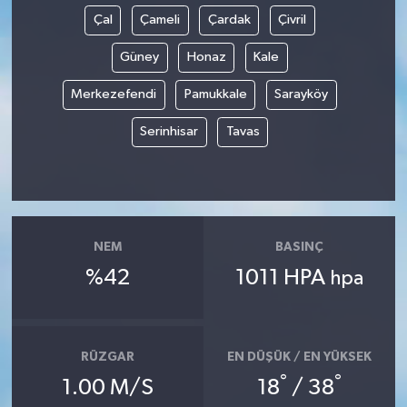
Çal
Çameli
Çardak
Çivril
Güney
Honaz
Kale
Merkezefendi
Pamukkale
Sarayköy
Serinhisar
Tavas
NEM
BASINÇ
%42
1011 HPA
hpa
RÜZGAR
EN DÜŞÜK / EN YÜKSEK
°
°
1.00 M/S
18
/ 38