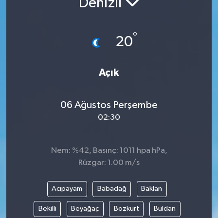
Denizli
°
20
Açık
06 Ağustos Perşembe
02:30
Nem: %42, Basınç: 1011 hpa hPa,
Rüzgar: 1.00 m/s
Acıpayam
Babadağ
Baklan
Bekilli
Beyağaç
Bozkurt
Buldan