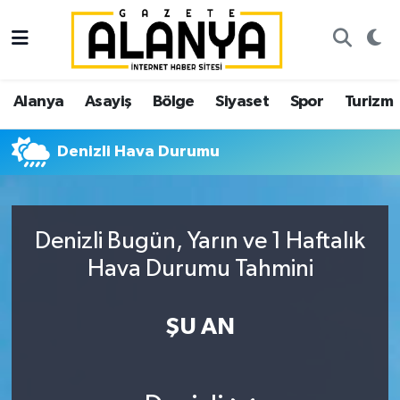
Alanya
İstanbul Nöbetçi Eczaneler
Alanya
Asayiş
Bölge
Siyaset
Spor
Turizm
Asayiş
İstanbul Hava Durumu
Denizli Hava Durumu
Bölge
İstanbul Trafik Yoğunluk Haritası
Siyaset
Süper Lig Puan Durumu ve Fikstür
Denizli Bugün, Yarın ve 1 Haftalık
Spor
Tüm Manşetler
Hava Durumu Tahmini
Turizm
Son Dakika Haberleri
ŞU AN
Ekonomi
Haber Arşivi
Gazipaşa