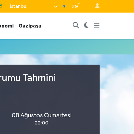
°
İstanbul
5
29
8
onomi
Gazipaşa
2
8
3
4
urumu Tahmini
08 Ağustos Cumartesi
22:00