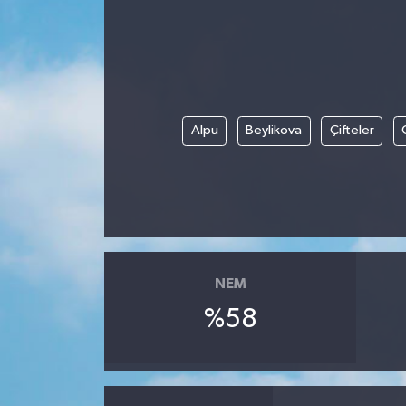
Alpu
Beylikova
Çifteler
NEM
%58