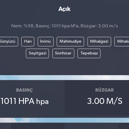
Açık
Nem: %58, Basınç: 1011 hpa hPa, Rüzgar: 3.00 m/s
Günyüzü
Han
İnönü
Mahmudiye
Mihalgazi
Mihalı
Seyitgazi
Sivrihisar
Tepebaşı
BASINÇ
RÜZGAR
1011 HPA
3.00 M/S
hpa