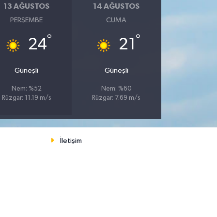
13 AĞUSTOS
14 AĞUSTOS
PERŞEMBE
CUMA
°
°
24
21
Güneşli
Güneşli
Nem: %52
Nem: %60
Rüzgar: 11.19 m/s
Rüzgar: 7.69 m/s
İletişim