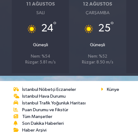
11 AĞUSTOS
12 AĞUSTOS
SALI
ÇARŞAMBA
°
°
24
25
Güneşli
Güneşli
Nem: %54
Nem: %52
s
Rüzgar: 5.81 m/s
Rüzgar: 8.50 m/s
İstanbul Nöbetçi Eczaneler
Künye
İstanbul Hava Durumu
İstanbul Trafik Yoğunluk Haritası
Puan Durumu ve Fikstür
Tüm Manşetler
Son Dakika Haberleri
Haber Arşivi