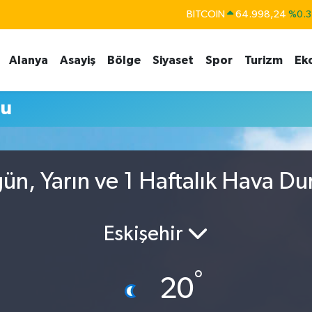
BITCOIN
64.998,24
%0.3
DOLAR
47,7436
%0.1
Alanya
Asayiş
Bölge
Siyaset
Spor
Turizm
Ek
EURO
55,2510
%0.3
STERLİN
64,4811
%0.3
mu
GRAM ALTIN
6660.55
%0.0
BİST100
13.779
%-1
gün, Yarın ve 1 Haftalık Hava D
Eskişehir
°
20