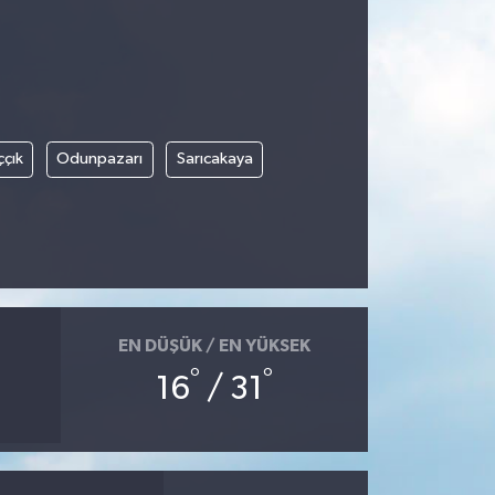
ççık
Odunpazarı
Sarıcakaya
EN DÜŞÜK / EN YÜKSEK
°
°
16
/ 31