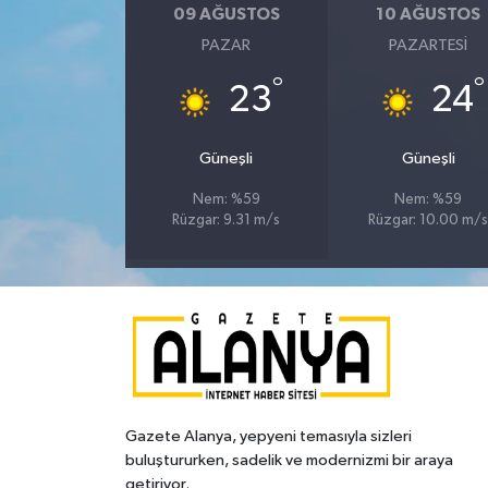
09 AĞUSTOS
10 AĞUSTOS
PAZAR
PAZARTESI
°
°
23
24
Güneşli
Güneşli
Nem: %59
Nem: %59
Rüzgar: 9.31 m/s
Rüzgar: 10.00 m/
Gazete Alanya, yepyeni temasıyla sizleri
buluştururken, sadelik ve modernizmi bir araya
getiriyor.