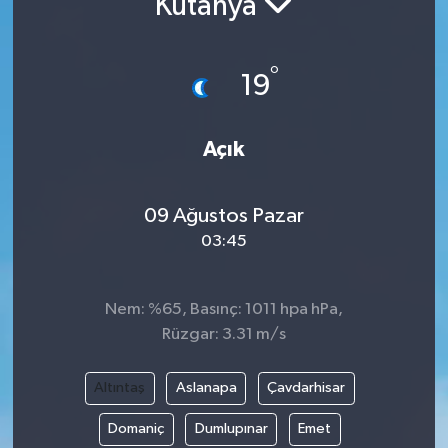
Kütahya
°
19
Açık
09 Ağustos Pazar
03:45
Nem: %65, Basınç: 1011 hpa hPa,
Rüzgar: 3.31 m/s
Altıntaş
Aslanapa
Çavdarhisar
Domaniç
Dumlupınar
Emet