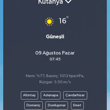
Kütahya
°
16
Güneşli
09 Ağustos Pazar
07:45
Nem: %77, Basınç: 1013 hpa hPa,
Rüzgar: 3.50 m/s
Altıntaş
Aslanapa
Çavdarhisar
Domaniç
Dumlupınar
Emet