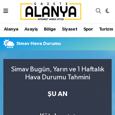
Alanya
İstanbul Nöbetçi Eczaneler
Alanya
Asayiş
Bölge
Siyaset
Spor
Turizm
Asayiş
İstanbul Hava Durumu
Simav Hava Durumu
Bölge
İstanbul Trafik Yoğunluk Haritası
Siyaset
Süper Lig Puan Durumu ve Fikstür
Simav Bugün, Yarın ve 1 Haftalık
Spor
Tüm Manşetler
Hava Durumu Tahmini
Turizm
Son Dakika Haberleri
ŞU AN
Ekonomi
Haber Arşivi
Gazipaşa