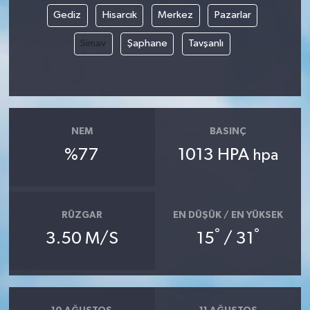
Gediz
Hisarcık
Merkez
Pazarlar
Simav
Şaphane
Tavşanlı
NEM
BASINÇ
%77
1013 HPA
hpa
RÜZGAR
EN DÜŞÜK / EN YÜKSEK
°
°
3.50 M/S
15
/ 31