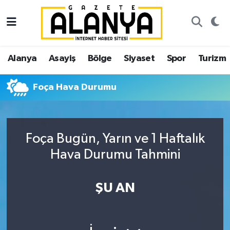
Alanya
İstanbul Nöbetçi Eczaneler
Alanya
Asayiş
Bölge
Siyaset
Spor
Turizm
Asayiş
İstanbul Hava Durumu
Foça Hava Durumu
Bölge
İstanbul Trafik Yoğunluk Haritası
Siyaset
Süper Lig Puan Durumu ve Fikstür
Foça Bugün, Yarın ve 1 Haftalık
Spor
Tüm Manşetler
Hava Durumu Tahmini
Turizm
Son Dakika Haberleri
ŞU AN
Ekonomi
Haber Arşivi
Gazipaşa