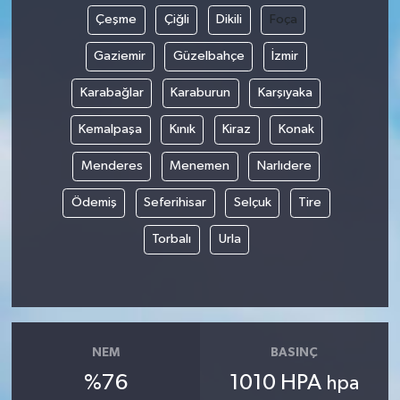
Çeşme
Çiğli
Dikili
Foça
Gaziemir
Güzelbahçe
İzmir
Karabağlar
Karaburun
Karşıyaka
Kemalpaşa
Kınık
Kiraz
Konak
Menderes
Menemen
Narlıdere
Ödemiş
Seferihisar
Selçuk
Tire
Torbalı
Urla
NEM
BASINÇ
%76
1010 HPA
hpa