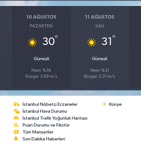
10 AĞUSTOS
11 AĞUSTOS
PAZARTESI
SALI
°
°
30
31
Güneşli
Güneşli
Nem: %36
Nem: %31
Rüzgar: 5.69 m/s
Rüzgar: 5.31 m/s
İstanbul Nöbetçi Eczaneler
Künye
İstanbul Hava Durumu
İstanbul Trafik Yoğunluk Haritası
Puan Durumu ve Fikstür
Tüm Manşetler
Son Dakika Haberleri