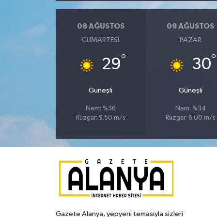
08 AĞUSTOS
09 AĞUSTOS
CUMARTESI
PAZAR
°
°
29
30
Güneşli
Güneşli
Nem: %36
Nem: %34
Rüzgar: 9.50 m/s
Rüzgar: 6.00 m/s
Gazete Alanya, yepyeni temasıyla sizleri