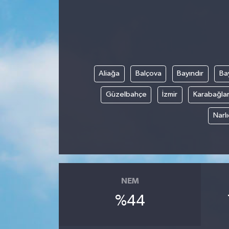
Aliağa
Balçova
Bayındır
Bay
Güzelbahçe
İzmir
Karabağla
Narl
NEM
%44