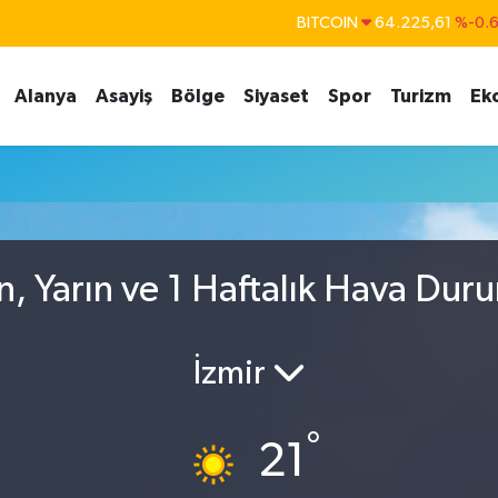
BITCOIN
64.225,61
%-0.
DOLAR
47,7143
%0.
Alanya
Asayiş
Bölge
Siyaset
Spor
Turizm
Ek
EURO
55,0317
%-0.
STERLİN
64,2463
%0.
GRAM ALTIN
6510.40
%0.4
BİST100
13.799
%7
n, Yarın ve 1 Haftalık Hava Dur
İzmir
°
21