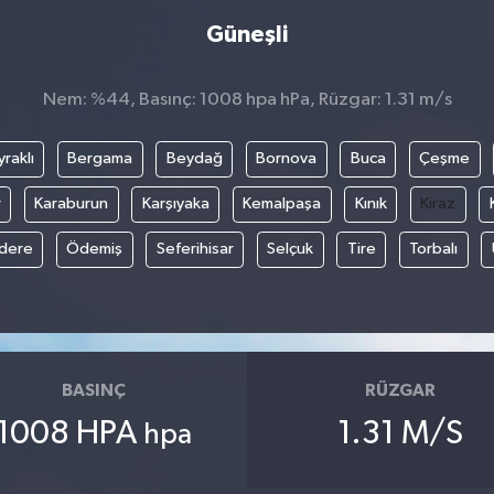
Güneşli
Nem: %44, Basınç: 1008 hpa hPa, Rüzgar: 1.31 m/s
raklı
Bergama
Beydağ
Bornova
Buca
Çeşme
r
Karaburun
Karşıyaka
Kemalpaşa
Kınık
Kiraz
ıdere
Ödemiş
Seferihisar
Selçuk
Tire
Torbalı
BASINÇ
RÜZGAR
1008 HPA
1.31 M/S
hpa