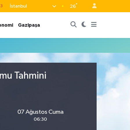
°
İstanbul
63
26
16
onomi
Gazipaşa
02
07
5
0
umu Tahmini
07 Ağustos Cuma
06:30