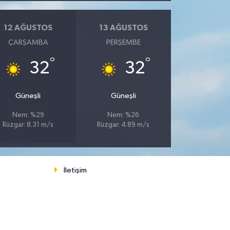
12 AĞUSTOS
13 AĞUSTOS
ÇARŞAMBA
PERŞEMBE
°
°
32
32
Güneşli
Güneşli
Nem: %29
Nem: %26
Rüzgar: 8.31 m/s
Rüzgar: 4.89 m/s
İletişim