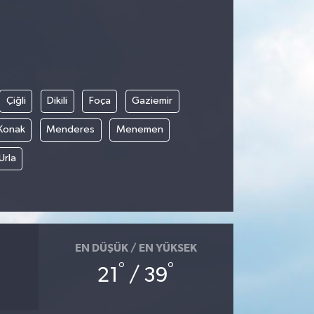
Çiğli
Dikili
Foça
Gaziemir
Konak
Menderes
Menemen
Urla
EN DÜŞÜK / EN YÜKSEK
°
°
21
/ 39