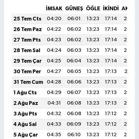
İMSAK
GÜNEŞ
ÖĞLE
İKINDI
AKŞA
25 Tem Cts
04:20
06:01
13:23
17:14
20:35
26 Tem Paz
04:22
06:02
13:23
17:14
20:34
27 Tem Pts
04:23
06:02
13:23
17:14
20:34
28 Tem Sal
04:24
06:03
13:23
17:14
20:33
29 Tem Çar
04:25
06:04
13:23
17:14
20:32
30 Tem Per
04:27
06:05
13:23
17:13
20:31
31 Tem Cum
04:28
06:06
13:23
17:13
20:30
1 Ağu Cts
04:29
06:07
13:23
17:13
20:29
2 Ağu Paz
04:31
06:08
13:23
17:13
20:28
3 Ağu Pts
04:32
06:08
13:23
17:12
20:27
4 Ağu Sal
04:33
06:09
13:23
17:12
20:26
5 Ağu Çar
04:35
06:10
13:23
17:12
20:25