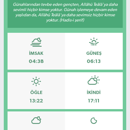
Günahlarından tevbe eden gençten, Allâhü Teâlâ'ya daha
sevimli hiçbir kimse yoktur. Günah işlemeye devam eden
yaşlıdan da, Allâhü Teâlâ'ya daha sevimsiz hiçbir kimse
yoktur. (Hadis-i şerif)
İMSAK
GÜNEŞ
04:38
06:13
ÖĞLE
İKINDI
13:22
17:11