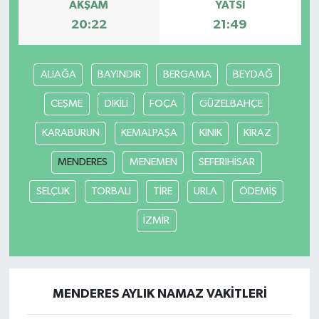
AKŞAM
YATSI
20:22
21:49
ALİAĞA
BAYINDIR
BERGAMA
BEYDAĞ
CEŞME
DİKİLİ
FOÇA
GÜZELBAHÇE
KARABURUN
KEMALPAŞA
KINIK
KİRAZ
MENDERES
MENEMEN
SEFERIHİSAR
SELÇUK
TORBALI
TİRE
URLA
ÖDEMİŞ
İZMİR
MENDERES AYLIK NAMAZ VAKITLERI