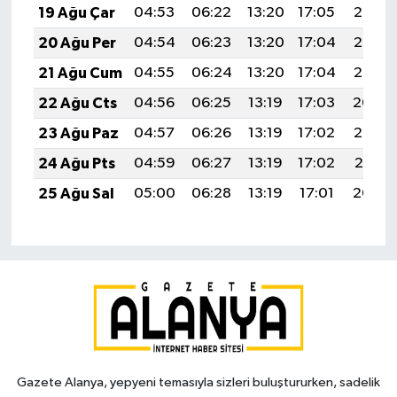
19 Ağu Çar
04:53
06:22
13:20
17:05
20:08
20 Ağu Per
04:54
06:23
13:20
17:04
20:07
21 Ağu Cum
04:55
06:24
13:20
17:04
20:05
22 Ağu Cts
04:56
06:25
13:19
17:03
20:04
23 Ağu Paz
04:57
06:26
13:19
17:02
20:03
24 Ağu Pts
04:59
06:27
13:19
17:02
20:01
25 Ağu Sal
05:00
06:28
13:19
17:01
20:00
Gazete Alanya, yepyeni temasıyla sizleri buluştururken, sadelik