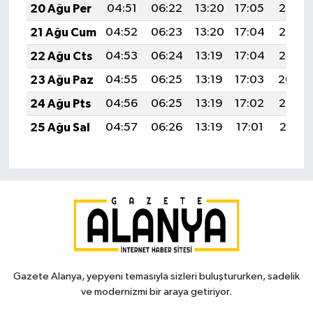
20 Ağu Per
04:51
06:22
13:20
17:05
20:08
21 Ağu Cum
04:52
06:23
13:20
17:04
20:06
22 Ağu Cts
04:53
06:24
13:19
17:04
20:05
23 Ağu Paz
04:55
06:25
13:19
17:03
20:04
24 Ağu Pts
04:56
06:25
13:19
17:02
20:02
25 Ağu Sal
04:57
06:26
13:19
17:01
20:01
Gazete Alanya, yepyeni temasıyla sizleri buluştururken, sadelik
ve modernizmi bir araya getiriyor.