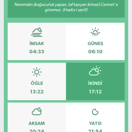
Nemmâm (koğuculuk yapan, laf taşıyan kimse) Cennet'e
giremez. (Hadis-i şerif)
İMSAK
GÜNEŞ
04:33
06:10
ÖĞLE
İKINDI
13:22
17:12
AKŞAM
YATSI
20:24
21:54