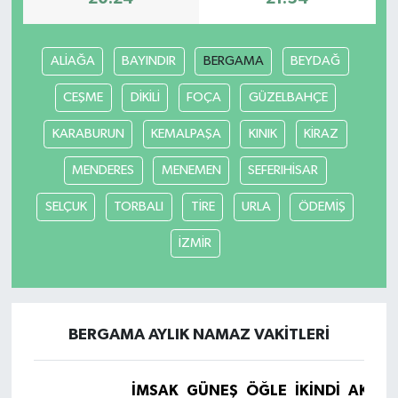
ALİAĞA
BAYINDIR
BERGAMA
BEYDAĞ
CEŞME
DİKİLİ
FOÇA
GÜZELBAHÇE
KARABURUN
KEMALPAŞA
KINIK
KİRAZ
MENDERES
MENEMEN
SEFERIHİSAR
SELÇUK
TORBALI
TİRE
URLA
ÖDEMİŞ
İZMİR
BERGAMA AYLIK NAMAZ VAKITLERI
İMSAK
GÜNEŞ
ÖĞLE
İKINDI
AKŞA