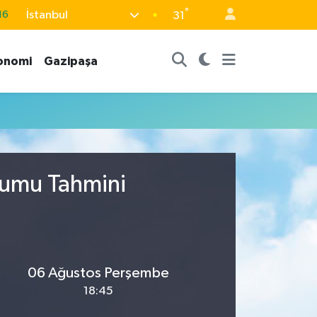
°
İstanbul
16
31
06
onomi
Gazipaşa
02
.2
32
48
rumu Tahmini
06 Ağustos Perşembe
18:45