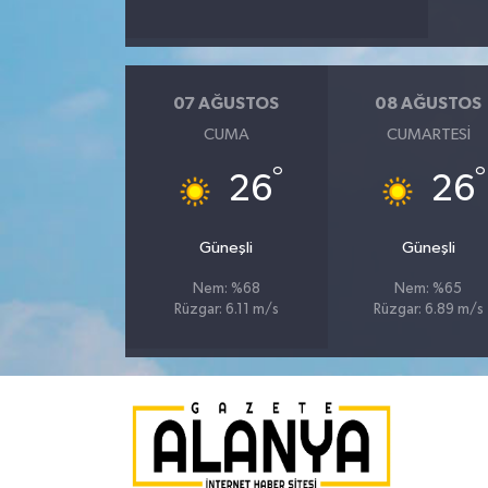
07 AĞUSTOS
08 AĞUSTOS
CUMA
CUMARTESI
°
°
26
26
Güneşli
Güneşli
Nem: %68
Nem: %65
Rüzgar: 6.11 m/s
Rüzgar: 6.89 m/s