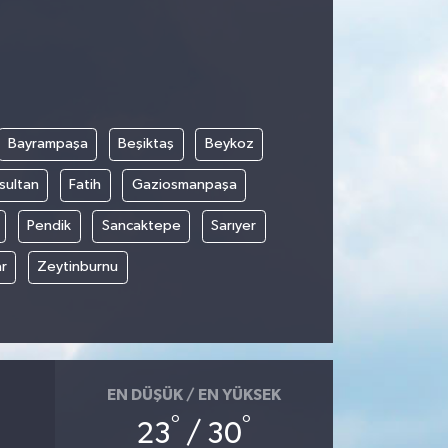
Bayrampaşa
Beşiktaş
Beykoz
sultan
Fatih
Gaziosmanpaşa
Pendik
Sancaktepe
Sarıyer
r
Zeytinburnu
EN DÜŞÜK / EN YÜKSEK
°
°
23
/ 30