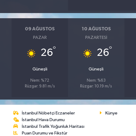
09 AĞUSTOS
10 AĞUSTOS
PAZAR
PAZARTESI
°
°
26
26
Güneşli
Güneşli
Nem: %72
Nem: %63
Rüzgar: 9.81 m/s
Rüzgar: 10.19 m/s
İstanbul Nöbetçi Eczaneler
Künye
İstanbul Hava Durumu
İstanbul Trafik Yoğunluk Haritası
Puan Durumu ve Fikstür