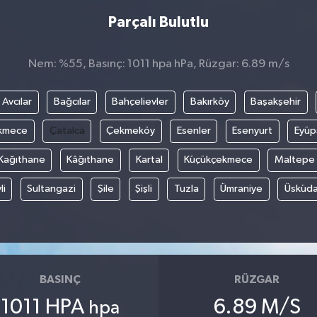
Parçalı Bulutlu
Nem: %55, Basınç: 1011 hpa hPa, Rüzgar: 6.89 m/s
Avcılar
Bağcılar
Bahçelievler
Bakırköy
Başakşehir
kmece
Çatalca
Çekmeköy
Esenler
Esenyurt
Eyüp
Kağıthane
Kâğıthane
Kartal
Küçükçekmece
Maltepe
li
Sultangazi
Şile
Şişli
Tuzla
Ümraniye
Üsküda
BASINÇ
RÜZGAR
1011 HPA
6.89 M/S
hpa