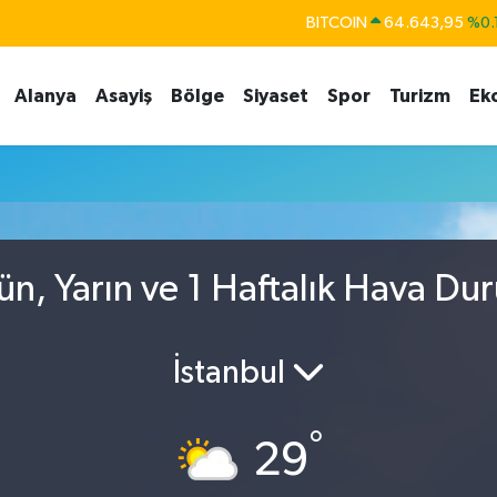
BITCOIN
64.643,95
%0.
DOLAR
47,6006
%0.
Alanya
Asayiş
Bölge
Siyaset
Spor
Turizm
Ek
EURO
55,0250
%0.
STERLİN
64,2398
%0
u
GRAM ALTIN
6513.94
%0.
BİST100
13.768
%
ün, Yarın ve 1 Haftalık Hava Du
İstanbul
°
29