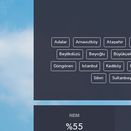
Adalar
Arnavutköy
Ataşehir
Beylikdüzü
Beyoğlu
Büyükçe
Güngören
Istanbul
Kadıköy
Silivri
Sultanbey
NEM
%55