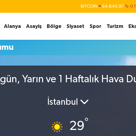
BITCOIN
64.840,97
%-0.
DOLAR
47,7436
%0.1
Alanya
Asayiş
Bölge
Siyaset
Spor
Turizm
Ek
EURO
55,2510
%0.3
STERLİN
64,4811
%0.3
rumu
GRAM ALTIN
6660.55
%
BİST100
13.779
%-1
gün, Yarın ve 1 Haftalık Hava 
İstanbul
°
29