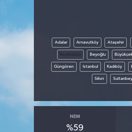
Adalar
Arnavutköy
Ataşehir
Beylikdüzü
Beyoğlu
Büyükçe
Güngören
Istanbul
Kadıköy
Silivri
Sultanbey
NEM
%59