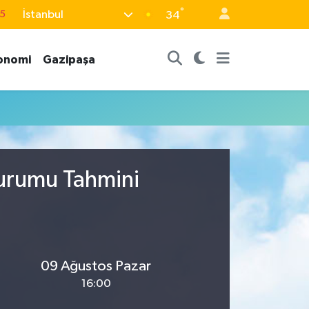
°
İstanbul
15
34
8
onomi
Gazipaşa
2
8
0
4
Durumu Tahmini
09 Ağustos Pazar
16:00