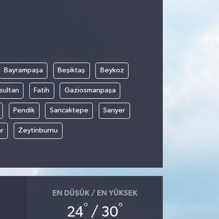
Bayrampaşa
Beşiktaş
Beykoz
sultan
Fatih
Gaziosmanpaşa
Pendik
Sancaktepe
Sarıyer
r
Zeytinburnu
EN DÜŞÜK / EN YÜKSEK
°
°
24
/ 30