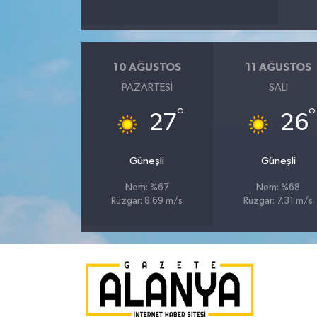
10 AĞUSTOS
11 AĞUSTOS
PAZARTESI
SALI
°
°
27
26
Güneşli
Güneşli
Nem: %67
Nem: %68
Rüzgar: 8.69 m/s
Rüzgar: 7.31 m/s