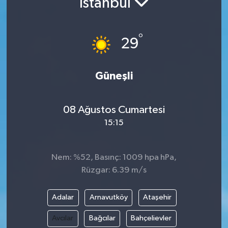
İstanbul
°
29
Güneşli
08 Ağustos Cumartesi
15:15
Nem: %52, Basınç: 1009 hpa hPa,
Rüzgar: 6.39 m/s
Adalar
Arnavutköy
Ataşehir
Avcılar
Bağcılar
Bahçelievler