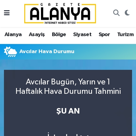
Alanya
İstanbul Nöbetçi Eczaneler
Alanya
Asayiş
Bölge
Siyaset
Spor
Turizm
Asayiş
İstanbul Hava Durumu
Avcılar Hava Durumu
Bölge
İstanbul Trafik Yoğunluk Haritası
Siyaset
Süper Lig Puan Durumu ve Fikstür
Avcılar Bugün, Yarın ve 1
Spor
Tüm Manşetler
Haftalık Hava Durumu Tahmini
Turizm
Son Dakika Haberleri
ŞU AN
Ekonomi
Haber Arşivi
Gazipaşa