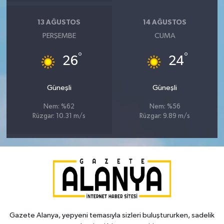
13 AĞUSTOS
14 AĞUSTOS
PERŞEMBE
CUMA
°
°
26
24
Güneşli
Güneşli
Nem: %62
Nem: %56
Rüzgar: 10.31 m/s
Rüzgar: 9.89 m/s
Gazete Alanya, yepyeni temasıyla sizleri buluştururken, sadelik