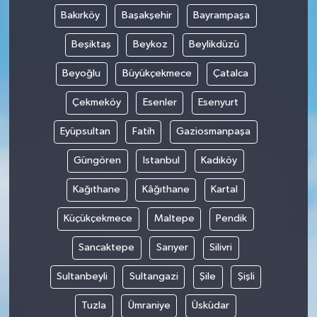
Bakırköy
Başakşehir
Bayrampaşa
Beşiktaş
Beykoz
Beylikdüzü
Beyoğlu
Büyükçekmece
Çatalca
Çekmeköy
Esenler
Esenyurt
Eyüpsultan
Fatih
Gaziosmanpaşa
Güngören
Istanbul
Kadıköy
Kağıthane
Kâğıthane
Kartal
Küçükçekmece
Maltepe
Pendik
Sancaktepe
Sarıyer
Silivri
Sultanbeyli
Sultangazi
Şile
Şişli
Tuzla
Ümraniye
Üsküdar