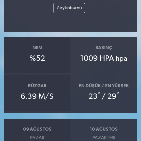
Zeytinburnu
NEM
BASINÇ
%52
1009 HPA
hpa
RÜZGAR
EN DÜŞÜK / EN YÜKSEK
°
°
6.39 M/S
23
/ 29
09 AĞUSTOS
10 AĞUSTOS
PAZAR
PAZARTESI