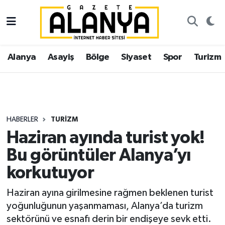
Alanya
İstanbul Nöbetçi Eczaneler
Alanya
Asayiş
Bölge
Siyaset
Spor
Turizm
Asayiş
İstanbul Hava Durumu
Bölge
İstanbul Trafik Yoğunluk Haritası
Siyaset
Süper Lig Puan Durumu ve Fikstür
HABERLER
TURIZM
Haziran ayında turist yok!
Spor
Tüm Manşetler
Bu görüntüler Alanya’yı
Turizm
Son Dakika Haberleri
korkutuyor
Ekonomi
Haber Arşivi
Haziran ayına girilmesine rağmen beklenen turist
yoğunluğunun yaşanmaması, Alanya’da turizm
Gazipaşa
sektörünü ve esnafı derin bir endişeye sevk etti.