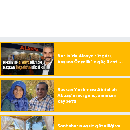
Berlin’de Alanya rüzgârı,
başkan Özçelik’le güçlü esti…
Başkan Yardımcısı Abdullah
Akbaş’ın acı günü, annesini
kaybetti
Sonbaharın eşsiz güzelliği ve