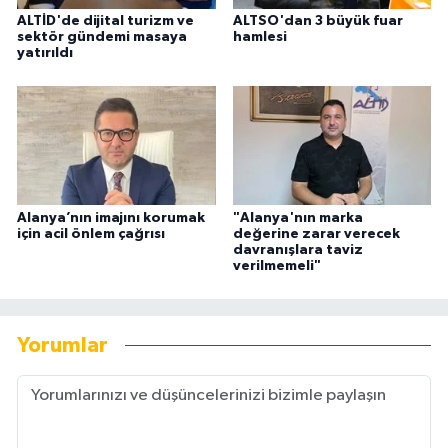
ALTİD'de dijital turizm ve
ALTSO'dan 3 büyük fuar
sektör gündemi masaya
hamlesi
yatırıldı
Alanya’nın imajını korumak
"Alanya'nın marka
için acil önlem çağrısı
değerine zarar verecek
davranışlara taviz
verilmemeli"
Yorumlar