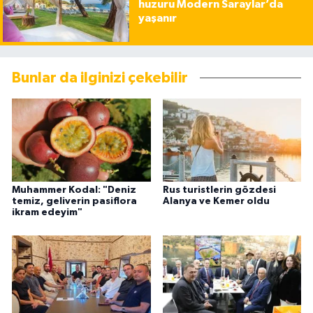
huzuru Modern Saraylar’da
yaşanır
Bunlar da ilginizi çekebilir
Muhammer Kodal: "Deniz
Rus turistlerin gözdesi
temiz, geliverin pasiflora
Alanya ve Kemer oldu
ikram edeyim"