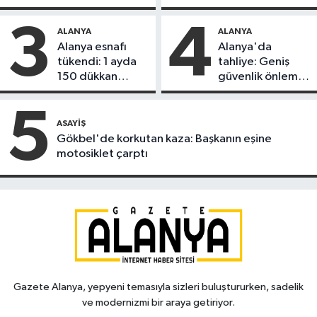
döndü
3
4
ALANYA
ALANYA
Alanya esnafı
Alanya'da
tükendi: 1 ayda
tahliye: Geniş
150 dükkan
güvenlik önlemi
kapandı
alındı
5
ASAYIŞ
Gökbel'de korkutan kaza: Başkanın eşine
motosiklet çarptı
Gazete Alanya, yepyeni temasıyla sizleri buluştururken, sadelik
ve modernizmi bir araya getiriyor.