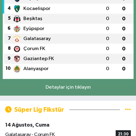
4
Kocaelispor
0
0
5
Beşiktaş
0
0
6
Eyüpspor
0
0
7
Galatasaray
0
0
8
Çorum FK
0
0
9
Gaziantep FK
0
0
10
Alanyaspor
0
0
Detaylar için tıklayın
Süper Lig Fikstür
14 Ağustos, Cuma
Galatasaray - Çorum FK
21:30