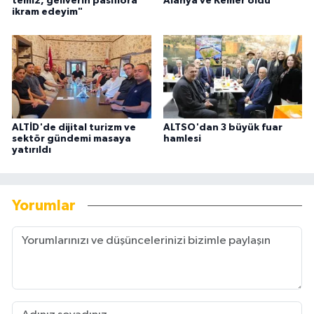
temiz, geliverin pasiflora
Alanya ve Kemer oldu
ikram edeyim"
ALTİD'de dijital turizm ve
ALTSO'dan 3 büyük fuar
sektör gündemi masaya
hamlesi
yatırıldı
Yorumlar