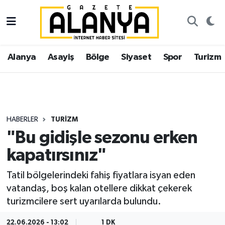
Alanya
İstanbul Nöbetçi Eczaneler
Alanya
Asayiş
Bölge
Siyaset
Spor
Turizm
Asayiş
İstanbul Hava Durumu
Bölge
İstanbul Trafik Yoğunluk Haritası
Siyaset
Süper Lig Puan Durumu ve Fikstür
HABERLER
TURIZM
"Bu gidişle sezonu erken
Spor
Tüm Manşetler
kapatırsınız"
Turizm
Son Dakika Haberleri
Tatil bölgelerindeki fahiş fiyatlara isyan eden
vatandaş, boş kalan otellere dikkat çekerek
Ekonomi
Haber Arşivi
turizmcilere sert uyarılarda bulundu.
Gazipaşa
22.06.2026 - 13:02
1 DK