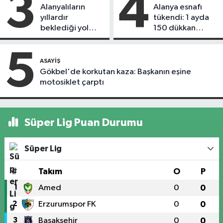
3
4
Alanyalıların
Alanya esnafı
yıllardır
tükendi: 1 ayda
beklediği yol
150 dükkan
askıdan döndü
kapandı
5
ASAYIŞ
Gökbel'de korkutan kaza: Başkanın eşine
motosiklet çarptı
Süper Lig Puan Durumu
Süper Lig
#
Takım
O
P
1
Amed
0
0
2
Erzurumspor FK
0
0
3
Başakşehir
0
0