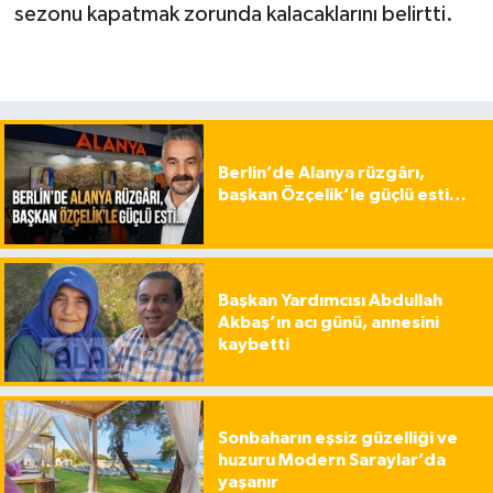
sezonu kapatmak zorunda kalacaklarını belirtti.
Berlin’de Alanya rüzgârı,
başkan Özçelik’le güçlü esti…
Başkan Yardımcısı Abdullah
Akbaş’ın acı günü, annesini
kaybetti
Sonbaharın eşsiz güzelliği ve
huzuru Modern Saraylar’da
yaşanır