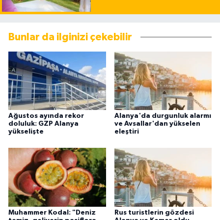
Bunlar da ilginizi çekebilir
Ağustos ayında rekor
Alanya'da durgunluk alarmı
doluluk: GZP Alanya
ve Avsallar'dan yükselen
yükselişte
eleştiri
Muhammer Kodal: "Deniz
Rus turistlerin gözdesi