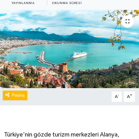
YAYINLANMA
OKUNMA SÜRESI
Paylaş
-
+
A
A
Türkiye'nin gözde turizm merkezleri Alanya,