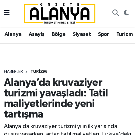
Alanya
İstanbul Nöbetçi Eczaneler
Alanya
Asayiş
Bölge
Siyaset
Spor
Turizm
Asayiş
İstanbul Hava Durumu
Bölge
İstanbul Trafik Yoğunluk Haritası
Siyaset
Süper Lig Puan Durumu ve Fikstür
HABERLER
TURIZM
Alanya’da kruvaziyer
Spor
Tüm Manşetler
turizmi yavaşladı: Tatil
Turizm
Son Dakika Haberleri
maliyetlerinde yeni
tartışma
Ekonomi
Haber Arşivi
Alanya’da kruvaziyer turizmi yılın ilk yarısında
Gazipaşa
düşüş yaşarken, artan tatil maliyetleri Türkiye’deki