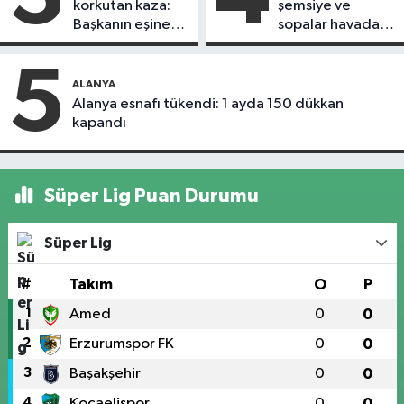
korkutan kaza:
şemsiye ve
Başkanın eşine
sopalar havada
motosiklet çarptı
uçuştu
5
ALANYA
Alanya esnafı tükendi: 1 ayda 150 dükkan
kapandı
Süper Lig Puan Durumu
Süper Lig
#
Takım
O
P
1
Amed
0
0
2
Erzurumspor FK
0
0
3
Başakşehir
0
0
4
Kocaelispor
0
0