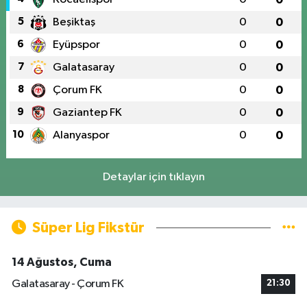
5
Beşiktaş
0
0
6
Eyüpspor
0
0
7
Galatasaray
0
0
8
Çorum FK
0
0
9
Gaziantep FK
0
0
10
Alanyaspor
0
0
Detaylar için tıklayın
Süper Lig Fikstür
14 Ağustos, Cuma
Galatasaray - Çorum FK
21:30