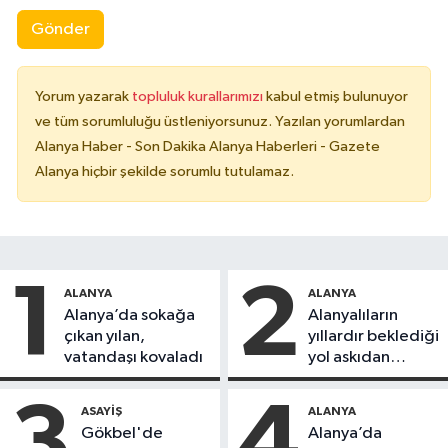
Gönder
Yorum yazarak
topluluk kurallarımızı
kabul etmiş bulunuyor
ve tüm sorumluluğu üstleniyorsunuz. Yazılan yorumlardan
Alanya Haber - Son Dakika Alanya Haberleri - Gazete
Alanya hiçbir şekilde sorumlu tutulamaz.
1
2
ALANYA
ALANYA
Alanya’da sokağa
Alanyalıların
çıkan yılan,
yıllardır beklediği
vatandaşı kovaladı
yol askıdan
döndü
3
4
ASAYIŞ
ALANYA
Gökbel'de
Alanya’da