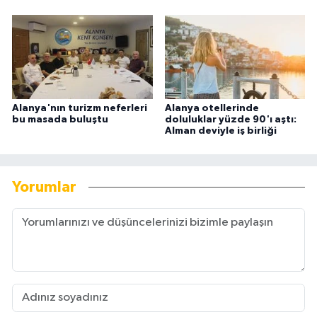
Alanya'nın turizm neferleri
Alanya otellerinde
bu masada buluştu
doluluklar yüzde 90'ı aştı:
Alman deviyle iş birliği
Yorumlar