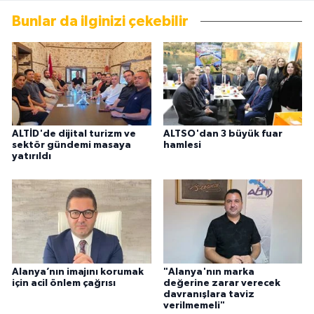
Bunlar da ilginizi çekebilir
ALTİD'de dijital turizm ve
ALTSO'dan 3 büyük fuar
sektör gündemi masaya
hamlesi
yatırıldı
Alanya’nın imajını korumak
"Alanya'nın marka
için acil önlem çağrısı
değerine zarar verecek
davranışlara taviz
verilmemeli"