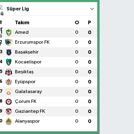
Süper Lig
#
Takım
O
P
1
Amed
0
0
2
Erzurumspor FK
0
0
3
Başakşehir
0
0
4
Kocaelispor
0
0
5
Beşiktaş
0
0
6
Eyüpspor
0
0
7
Galatasaray
0
0
8
Çorum FK
0
0
9
Gaziantep FK
0
0
0
Alanyaspor
0
0