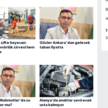
B
B
A
1
S
 çifte heyecan:
Gözler Ankara'dan gelecek
nörlük zirvesi hem
taban fiyatta
a
 Mahmutlar’da su
Alanya’da anahtar çevirecek
iyor mu?
usta kalmıyor