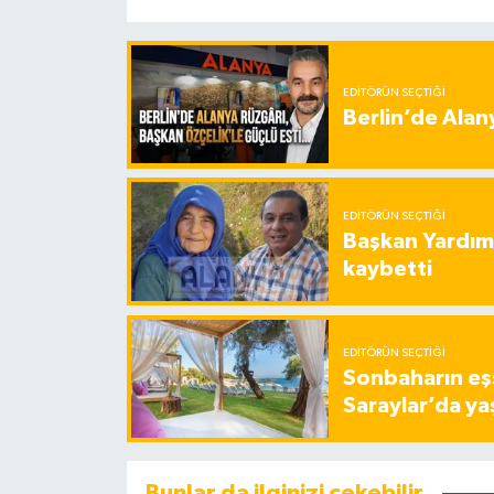
EDITÖRÜN SEÇTIĞI
Berlin’de Alan
EDITÖRÜN SEÇTIĞI
Başkan Yardımc
kaybetti
EDITÖRÜN SEÇTIĞI
Sonbaharın eşs
Saraylar’da ya
Bunlar da ilginizi çekebilir