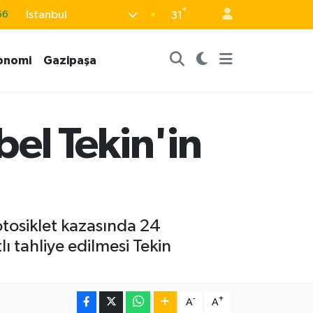
66
°
İstanbul
31
05
18
onomi
Gazipaşa
22
39
bel Tekin'in
%0
osiklet kazasında 24
ı tahliye edilmesi Tekin
-
+
A
A