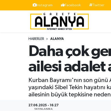
İnstagram
Facebook
Twitter
Alanya
İstanbul Nöbetçi Eczaneler
Asayiş
İstanbul Hava Durumu
HABERLER
ALANYA
Bölge
İstanbul Trafik Yoğunluk Haritası
Daha çok gen
Siyaset
Süper Lig Puan Durumu ve Fikstür
ailesi adalet 
Spor
Tüm Manşetler
Kurban Bayramı'nın son günü A
Turizm
Son Dakika Haberleri
yaşındaki Sibel Tekin hayatını k
ailesinin büyük tepkisine neden
Ekonomi
Haber Arşivi
27.06.2025 - 16:27
Gazipaşa
YAYINLANMA