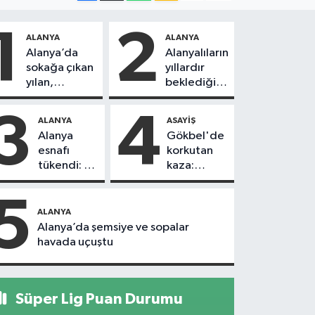
1
2
ALANYA
ALANYA
Alanya’da
Alanyalıların
sokağa çıkan
yıllardır
yılan,
beklediği
vatandaşı
yol askıdan
kovaladı
döndü
3
4
ALANYA
ASAYIŞ
Alanya
Gökbel'de
esnafı
korkutan
tükendi: 1
kaza:
ayda 150
Başkanın
dükkan
eşine
5
kapandı
motosiklet
ALANYA
çarptı
Alanya’da şemsiye ve sopalar
havada uçuştu
Süper Lig Puan Durumu