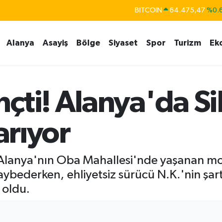
BITCOIN
64.475,47
%0.
DOLAR
47,5971
%0.
EURO
55,1336
%0.
Alanya
Asayiş
Bölge
Siyaset
Spor
Turizm
Ek
STERLİN
64,2534
%0.
GRAM ALTIN
6518.23
%0.
çti! Alanya'da Si
BİST100
13.703
arıyor
lanya'nın Oba Mahallesi'nde yaşanan mot
aybederken, ehliyetsiz sürücü N.K.'nin şartl
 oldu.