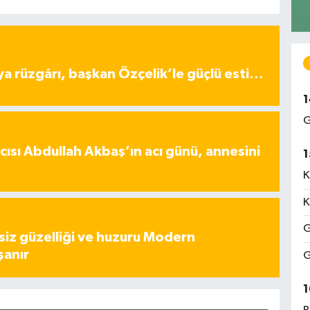
ya rüzgârı, başkan Özçelik’le güçlü esti…
1
G
ısı Abdullah Akbaş’ın acı günü, annesini
1
K
K
G
iz güzelliği ve huzuru Modern
şanır
G
1