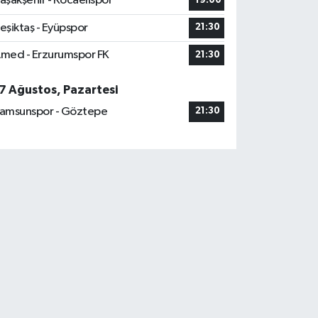
aşakşehir - Kocaelispor
19:00
eşiktaş - Eyüpspor
21:30
med - Erzurumspor FK
21:30
7 Ağustos, Pazartesi
amsunspor - Göztepe
21:30