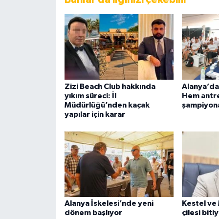
Zizi Beach Club hakkında
Alanya’da
yıkım süreci: İl
Hem antre
Müdürlüğü’nden kaçak
şampiyon
yapılar için karar
Alanya İskelesi’nde yeni
Kestel ve
dönem başlıyor
çilesi bit