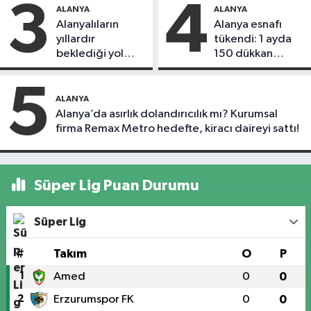
3
4
ALANYA
ALANYA
Alanyalıların
Alanya esnafı
yıllardır
tükendi: 1 ayda
beklediği yol
150 dükkan
askıdan döndü
kapandı
5
ALANYA
Alanya’da asırlık dolandırıcılık mı? Kurumsal
firma Remax Metro hedefte, kiracı daireyi sattı!
Süper Lig Puan Durumu
Süper Lig
#
Takım
O
P
1
Amed
0
0
2
Erzurumspor FK
0
0