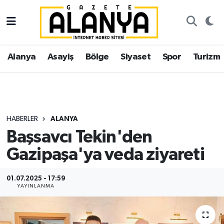
Alanya
İstanbul Nöbetçi Eczaneler
Alanya
Asayiş
Bölge
Siyaset
Spor
Turizm
Asayiş
İstanbul Hava Durumu
Bölge
İstanbul Trafik Yoğunluk Haritası
Siyaset
Süper Lig Puan Durumu ve Fikstür
HABERLER
ALANYA
Başsavcı Tekin'den
Spor
Tüm Manşetler
Gazipaşa'ya veda ziyareti
Turizm
Son Dakika Haberleri
01.07.2025 - 17:59
YAYINLANMA
Ekonomi
Haber Arşivi
Gazipaşa