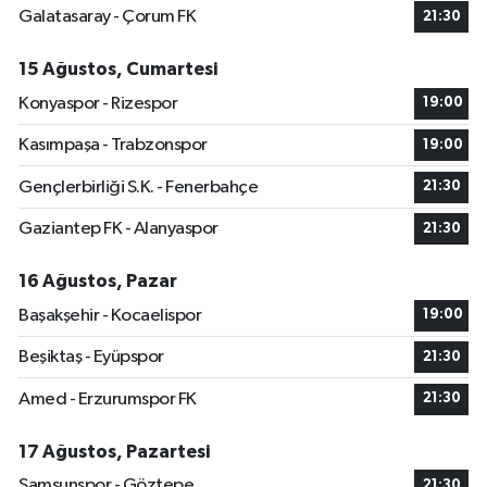
Galatasaray - Çorum FK
21:30
15 Ağustos, Cumartesi
Konyaspor - Rizespor
19:00
Kasımpaşa - Trabzonspor
19:00
Gençlerbirliği S.K. - Fenerbahçe
21:30
Gaziantep FK - Alanyaspor
21:30
16 Ağustos, Pazar
Başakşehir - Kocaelispor
19:00
Beşiktaş - Eyüpspor
21:30
Amed - Erzurumspor FK
21:30
17 Ağustos, Pazartesi
Samsunspor - Göztepe
21:30