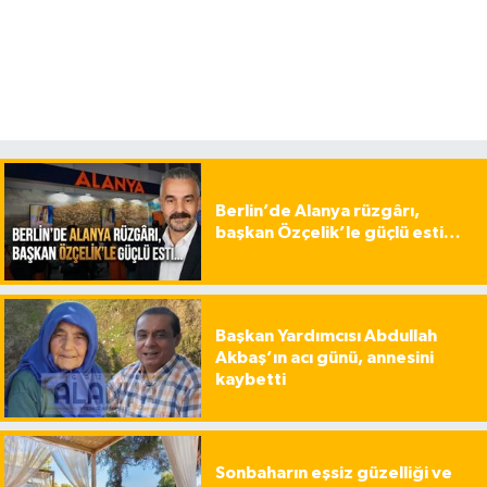
Berlin’de Alanya rüzgârı,
başkan Özçelik’le güçlü esti…
Başkan Yardımcısı Abdullah
Akbaş’ın acı günü, annesini
kaybetti
Sonbaharın eşsiz güzelliği ve