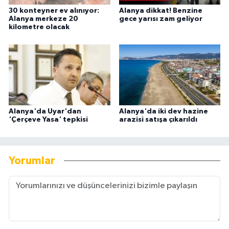
30 konteyner ev alınıyor:
Alanya dikkat! Benzine
Alanya merkeze 20
gece yarısı zam geliyor
kilometre olacak
Alanya'da Uyar'dan
Alanya'da iki dev hazine
'Çerçeve Yasa' tepkisi
arazisi satışa çıkarıldı
Yorumlar