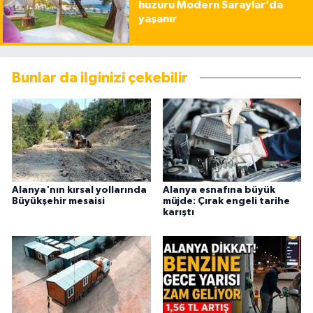
huzuru Modern Saraylar’da
yaşanır
Bunlar da ilginizi çekebilir
Alanya'nın kırsal yollarında
Alanya esnafına büyük
Büyükşehir mesaisi
müjde: Çırak engeli tarihe
karıştı