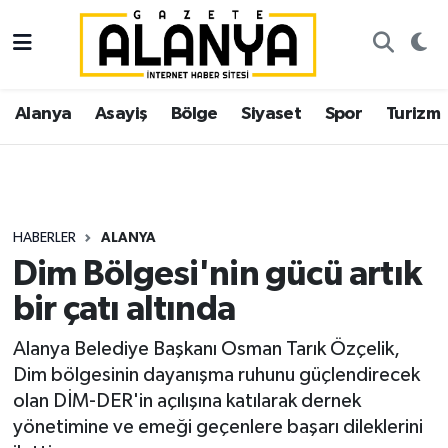
Alanya
İstanbul Nöbetçi Eczaneler
Alanya
Asayiş
Bölge
Siyaset
Spor
Turizm
Asayiş
İstanbul Hava Durumu
Bölge
İstanbul Trafik Yoğunluk Haritası
Siyaset
Süper Lig Puan Durumu ve Fikstür
HABERLER
ALANYA
Dim Bölgesi'nin gücü artık
Spor
Tüm Manşetler
bir çatı altında
Turizm
Son Dakika Haberleri
Alanya Belediye Başkanı Osman Tarık Özçelik,
Dim bölgesinin dayanışma ruhunu güçlendirecek
Ekonomi
Haber Arşivi
olan DİM-DER'in açılışına katılarak dernek
yönetimine ve emeği geçenlere başarı dileklerini
Gazipaşa