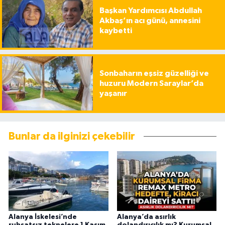
Başkan Yardımcısı Abdullah
Akbaş’ın acı günü, annesini
kaybetti
Sonbaharın eşsiz güzelliği ve
huzuru Modern Saraylar’da
yaşanır
Bunlar da ilginizi çekebilir
Alanya İskelesi’nde
Alanya’da asırlık
ruhsatsız teknelere 1 Kasım
dolandırıcılık mı? Kurumsal