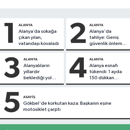
1
2
ALANYA
ALANYA
Alanya’da sokağa
Alanya'da
çıkan yılan,
tahliye: Geniş
vatandaşı kovaladı
güvenlik önlemi
alındı
3
4
ALANYA
ALANYA
Alanyalıların
Alanya esnafı
yıllardır
tükendi: 1 ayda
beklediği yol
150 dükkan
askıdan döndü
kapandı
5
ASAYIŞ
Gökbel'de korkutan kaza: Başkanın eşine
motosiklet çarptı