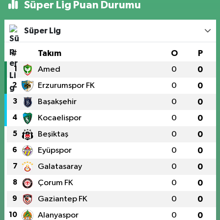
Süper Lig Puan Durumu
Süper Lig
#
Takım
O
P
1
Amed
0
0
2
Erzurumspor FK
0
0
3
Başakşehir
0
0
4
Kocaelispor
0
0
5
Beşiktaş
0
0
6
Eyüpspor
0
0
7
Galatasaray
0
0
8
Çorum FK
0
0
9
Gaziantep FK
0
0
10
Alanyaspor
0
0