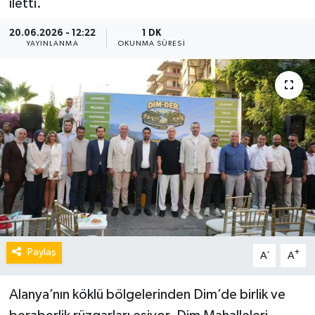
iletti.
20.06.2026 - 12:22
1 DK
YAYINLANMA
OKUNMA SÜRESI
Paylaş
-
+
A
A
Alanya’nın köklü bölgelerinden Dim’de birlik ve