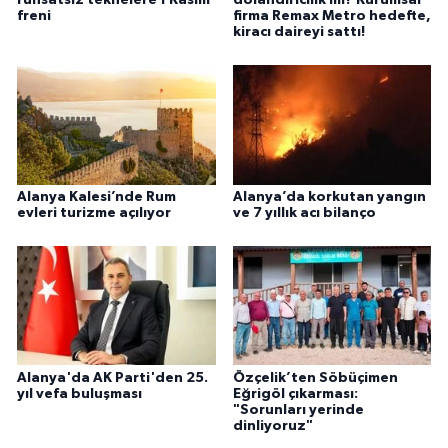
freni
firma Remax Metro hedefte,
kiracı daireyi sattı!
Alanya Kalesi’nde Rum
Alanya’da korkutan yangın
evleri turizme açılıyor
ve 7 yıllık acı bilanço
Alanya'da AK Parti'den 25.
Özçelik’ten Söbüçimen
yıl vefa buluşması
Eğrigöl çıkarması:
"Sorunları yerinde
dinliyoruz"