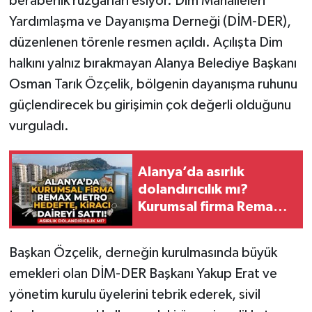
beraberlik rüzgarları esiyor. Dim Mahalleleri
Yardımlaşma ve Dayanışma Derneği (DİM-DER),
düzenlenen törenle resmen açıldı. Açılışta Dim
halkını yalnız bırakmayan Alanya Belediye Başkanı
Osman Tarık Özçelik, bölgenin dayanışma ruhunu
güçlendirecek bu girişimin çok değerli olduğunu
vurguladı.
Alanya’da asırlık
dolandırıcılık mı?
Kurumsal firma Remax
Metro hedefte, kiracı
daireyi sattı!
Başkan Özçelik, derneğin kurulmasında büyük
emekleri olan DİM-DER Başkanı Yakup Erat ve
yönetim kurulu üyelerini tebrik ederek, sivil