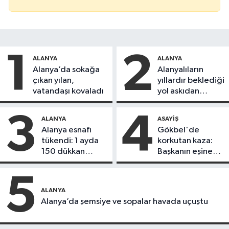
1
2
ALANYA
ALANYA
Alanya’da sokağa
Alanyalıların
çıkan yılan,
yıllardır beklediği
vatandaşı kovaladı
yol askıdan
döndü
3
4
ALANYA
ASAYIŞ
Alanya esnafı
Gökbel'de
tükendi: 1 ayda
korkutan kaza:
150 dükkan
Başkanın eşine
kapandı
motosiklet çarptı
5
ALANYA
Alanya’da şemsiye ve sopalar havada uçuştu