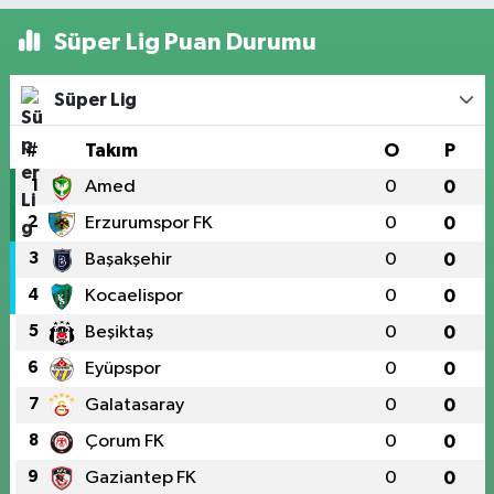
Süper Lig Puan Durumu
Süper Lig
#
Takım
O
P
1
Amed
0
0
2
Erzurumspor FK
0
0
3
Başakşehir
0
0
4
Kocaelispor
0
0
5
Beşiktaş
0
0
6
Eyüpspor
0
0
7
Galatasaray
0
0
8
Çorum FK
0
0
9
Gaziantep FK
0
0