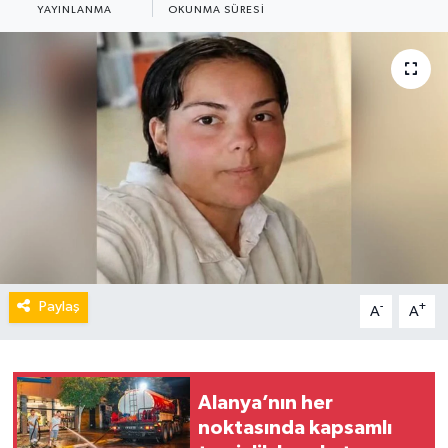
YAYINLANMA
OKUNMA SÜRESI
Paylaş
-
+
A
A
Alanya’nın her
noktasında kapsamlı