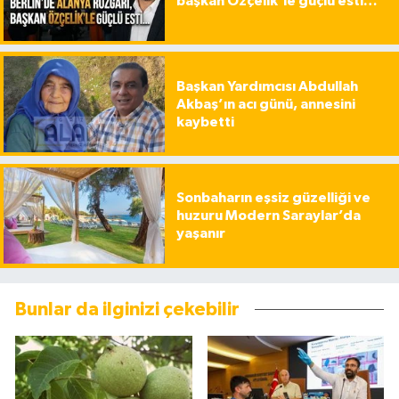
başkan Özçelik’le güçlü esti…
Başkan Yardımcısı Abdullah
Akbaş’ın acı günü, annesini
kaybetti
Sonbaharın eşsiz güzelliği ve
huzuru Modern Saraylar’da
yaşanır
Bunlar da ilginizi çekebilir