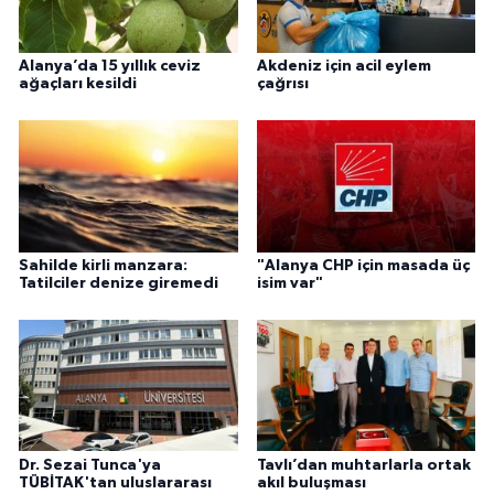
Alanya’da 15 yıllık ceviz
Akdeniz için acil eylem
ağaçları kesildi
çağrısı
Sahilde kirli manzara:
"Alanya CHP için masada üç
Tatilciler denize giremedi
isim var"
Dr. Sezai Tunca'ya
Tavlı’dan muhtarlarla ortak
TÜBİTAK'tan uluslararası
akıl buluşması