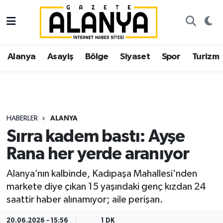
Alanya
İstanbul Nöbetçi Eczaneler
Alanya
Asayiş
Bölge
Siyaset
Spor
Turizm
Asayiş
İstanbul Hava Durumu
Bölge
İstanbul Trafik Yoğunluk Haritası
Siyaset
Süper Lig Puan Durumu ve Fikstür
HABERLER
ALANYA
Sırra kadem bastı: Ayşe
Spor
Tüm Manşetler
Rana her yerde aranıyor
Turizm
Son Dakika Haberleri
Alanya’nın kalbinde, Kadıpaşa Mahallesi'nden
markete diye çıkan 15 yaşındaki genç kızdan 24
Ekonomi
Haber Arşivi
saattir haber alınamıyor; aile perişan.
Gazipaşa
20.06.2026 - 15:56
1 DK