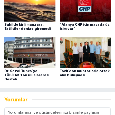
Sahilde kirli manzara:
"Alanya CHP için masada üç
Tatilciler denize giremedi
isim var"
Dr. Sezai Tunca'ya
Tavlı’dan muhtarlarla ortak
TÜBİTAK'tan uluslararası
akıl buluşması
destek
Yorumlar