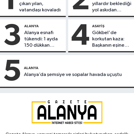
1
2
çıkan yılan,
yıllardır beklediği
vatandaşı kovaladı
yol askıdan
döndü
3
4
ALANYA
ASAYIŞ
Alanya esnafı
Gökbel'de
tükendi: 1 ayda
korkutan kaza:
150 dükkan
Başkanın eşine
kapandı
motosiklet çarptı
5
ALANYA
Alanya’da şemsiye ve sopalar havada uçuştu