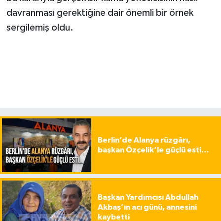
davranması gerektiğine dair önemli bir örnek
sergilemiş oldu.
Berlin’de Alanya rüzgârı,
başkan Özçelik’le güçlü esti…
Başkan Yardımcısı Abdullah
Akbaş’ın acı günü, annesini
kaybetti