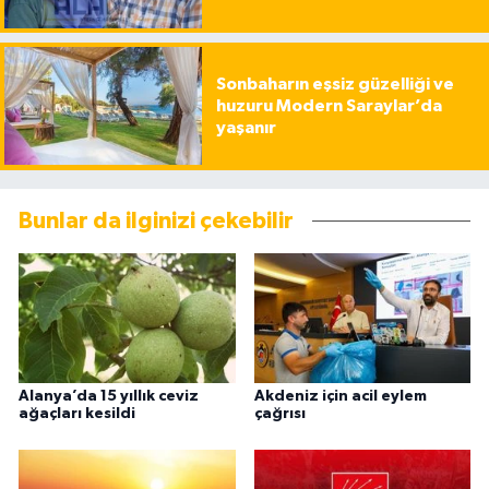
Sonbaharın eşsiz güzelliği ve
huzuru Modern Saraylar’da
yaşanır
Bunlar da ilginizi çekebilir
Alanya’da 15 yıllık ceviz
Akdeniz için acil eylem
ağaçları kesildi
çağrısı