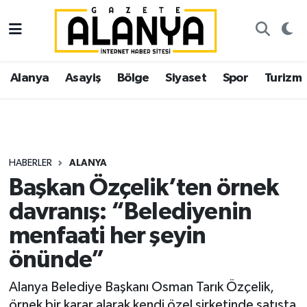
Alanya
İstanbul Nöbetçi Eczaneler
Alanya
Asayiş
Bölge
Siyaset
Spor
Turizm
Asayiş
İstanbul Hava Durumu
Bölge
İstanbul Trafik Yoğunluk Haritası
Siyaset
Süper Lig Puan Durumu ve Fikstür
HABERLER
ALANYA
Başkan Özçelik’ten örnek
Spor
Tüm Manşetler
davranış: “Belediyenin
Turizm
Son Dakika Haberleri
menfaati her şeyin
önünde”
Ekonomi
Haber Arşivi
Alanya Belediye Başkanı Osman Tarık Özçelik,
Gazipaşa
örnek bir karar alarak kendi özel şirketinde satışta