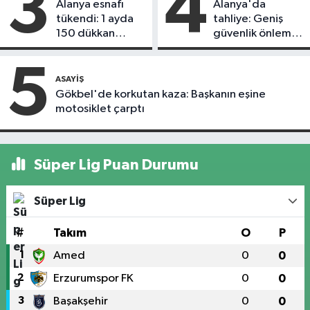
3
4
Alanya esnafı
Alanya'da
tükendi: 1 ayda
tahliye: Geniş
150 dükkan
güvenlik önlemi
kapandı
alındı
5
ASAYIŞ
Gökbel'de korkutan kaza: Başkanın eşine
motosiklet çarptı
Süper Lig Puan Durumu
Süper Lig
#
Takım
O
P
1
Amed
0
0
2
Erzurumspor FK
0
0
3
Başakşehir
0
0