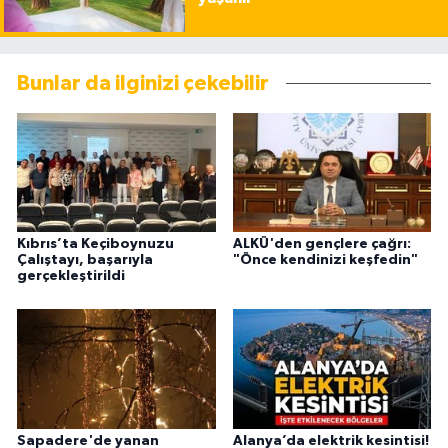
Bunlar da ilginizi çekebilir
Kıbrıs’ta Keçiboynuzu
ALKÜ'den gençlere çağrı:
Çalıştayı, başarıyla
"Önce kendinizi keşfedin"
gerçekleştirildi
Sapadere'de yanan
Alanya’da elektrik kesintisi!