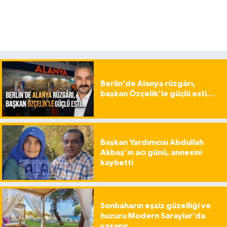
Berlin’de Alanya rüzgârı,
başkan Özçelik’le güçlü esti…
Başkan Yardımcısı Abdullah
Akbaş’ın acı günü, annesini
kaybetti
Sonbaharın eşsiz güzelliği ve
huzuru Modern Saraylar’da
yaşanır