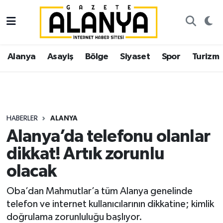
Alanya
İstanbul Nöbetçi Eczaneler
Alanya
Asayiş
Bölge
Siyaset
Spor
Turizm
Asayiş
İstanbul Hava Durumu
Bölge
İstanbul Trafik Yoğunluk Haritası
Siyaset
Süper Lig Puan Durumu ve Fikstür
HABERLER
ALANYA
Alanya’da telefonu olanlar
Spor
Tüm Manşetler
dikkat! Artık zorunlu
Turizm
Son Dakika Haberleri
olacak
Ekonomi
Haber Arşivi
Oba’dan Mahmutlar’a tüm Alanya genelinde
telefon ve internet kullanıcılarının dikkatine; kimlik
Gazipaşa
doğrulama zorunluluğu başlıyor.