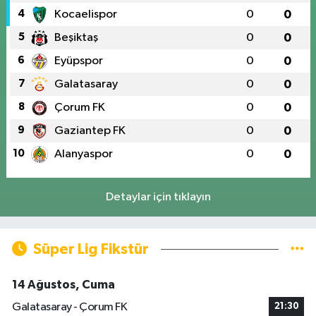
4
Kocaelispor
0
0
5
Beşiktaş
0
0
6
Eyüpspor
0
0
7
Galatasaray
0
0
8
Çorum FK
0
0
9
Gaziantep FK
0
0
10
Alanyaspor
0
0
Detaylar için tıklayın
Süper Lig Fikstür
14 Ağustos, Cuma
Galatasaray - Çorum FK
21:30