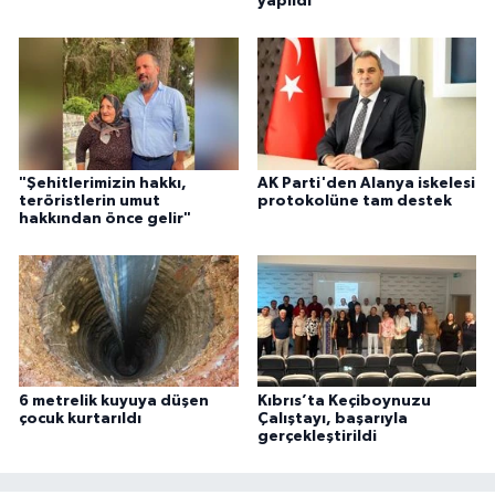
yapıldı
"Şehitlerimizin hakkı,
AK Parti'den Alanya iskelesi
teröristlerin umut
protokolüne tam destek
hakkından önce gelir"
6 metrelik kuyuya düşen
Kıbrıs’ta Keçiboynuzu
çocuk kurtarıldı
Çalıştayı, başarıyla
gerçekleştirildi