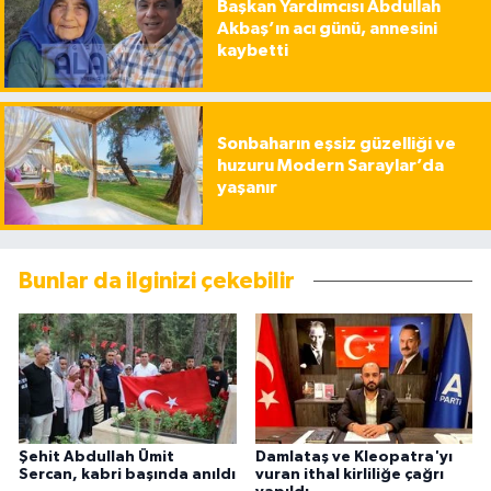
Başkan Yardımcısı Abdullah
Akbaş’ın acı günü, annesini
kaybetti
Sonbaharın eşsiz güzelliği ve
huzuru Modern Saraylar’da
yaşanır
Bunlar da ilginizi çekebilir
Şehit Abdullah Ümit
Damlataş ve Kleopatra'yı
Sercan, kabri başında anıldı
vuran ithal kirliliğe çağrı