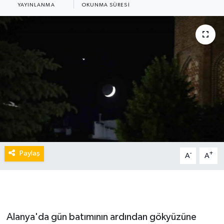
YAYINLANMA
OKUNMA SÜRESI
Paylaş
-
+
A
A
Alanya'da gün batımının ardından gökyüzüne