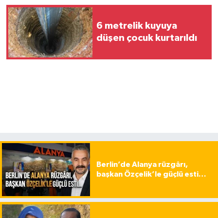
6 metrelik kuyuya
düşen çocuk kurtarıldı
Berlin’de Alanya rüzgârı,
başkan Özçelik’le güçlü esti…