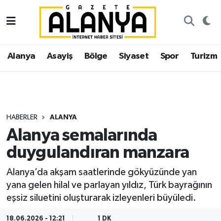
Alanya
İstanbul Nöbetçi Eczaneler
Alanya
Asayiş
Bölge
Siyaset
Spor
Turizm
Asayiş
İstanbul Hava Durumu
Bölge
İstanbul Trafik Yoğunluk Haritası
Siyaset
Süper Lig Puan Durumu ve Fikstür
HABERLER
ALANYA
Alanya semalarında
Spor
Tüm Manşetler
duygulandıran manzara
Turizm
Son Dakika Haberleri
Alanya’da akşam saatlerinde gökyüzünde yan
yana gelen hilal ve parlayan yıldız, Türk bayrağının
Ekonomi
Haber Arşivi
eşsiz siluetini oluşturarak izleyenleri büyüledi.
Gazipaşa
18.06.2026 - 12:21
1 DK