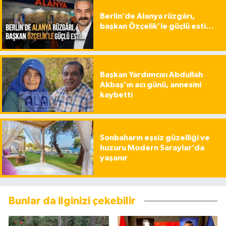
Berlin’de Alanya rüzgârı,
başkan Özçelik’le güçlü esti…
Başkan Yardımcısı Abdullah
Akbaş’ın acı günü, annesini
kaybetti
Sonbaharın eşsiz güzelliği ve
huzuru Modern Saraylar’da
yaşanır
Bunlar da ilginizi çekebilir