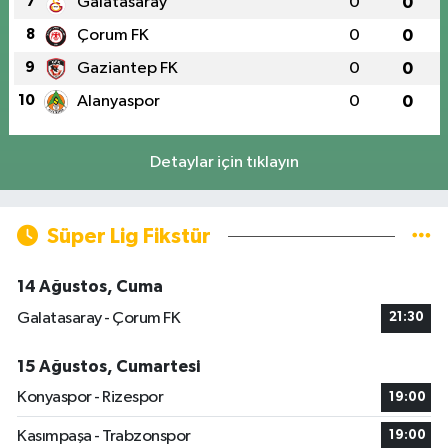
7
Galatasaray
0
0
8
Çorum FK
0
0
9
Gaziantep FK
0
0
10
Alanyaspor
0
0
Detaylar için tıklayın
Süper Lig Fikstür
14 Ağustos, Cuma
Galatasaray - Çorum FK
21:30
15 Ağustos, Cumartesi
Konyaspor - Rizespor
19:00
Kasımpaşa - Trabzonspor
19:00