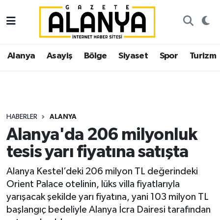
Alanya
İstanbul Nöbetçi Eczaneler
Alanya
Asayiş
Bölge
Siyaset
Spor
Turizm
Asayiş
İstanbul Hava Durumu
Bölge
İstanbul Trafik Yoğunluk Haritası
Siyaset
Süper Lig Puan Durumu ve Fikstür
HABERLER
ALANYA
Alanya'da 206 milyonluk
Spor
Tüm Manşetler
tesis yarı fiyatına satışta
Turizm
Son Dakika Haberleri
Alanya Kestel’deki 206 milyon TL değerindeki
Orient Palace otelinin, lüks villa fiyatlarıyla
Ekonomi
Haber Arşivi
yarışacak şekilde yarı fiyatına, yani 103 milyon TL
başlangıç bedeliyle Alanya İcra Dairesi tarafından
Gazipaşa