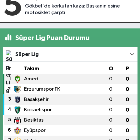
5
Gökbel'de korkutan kaza: Başkanın eşine
motosiklet çarptı
Süper Lig Puan Durumu
Süper Lig
#
Takım
O
P
1
Amed
0
0
2
Erzurumspor FK
0
0
3
Başakşehir
0
0
4
Kocaelispor
0
0
5
Beşiktaş
0
0
6
Eyüpspor
0
0