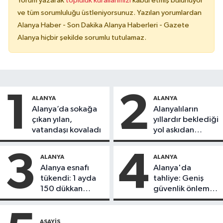
Yorum yazarak
topluluk kurallarımızı
kabul etmiş bulunuyor
ve tüm sorumluluğu üstleniyorsunuz. Yazılan yorumlardan
Alanya Haber - Son Dakika Alanya Haberleri - Gazete
Alanya hiçbir şekilde sorumlu tutulamaz.
1
2
ALANYA
ALANYA
Alanya’da sokağa
Alanyalıların
çıkan yılan,
yıllardır beklediği
vatandaşı kovaladı
yol askıdan
döndü
3
4
ALANYA
ALANYA
Alanya esnafı
Alanya'da
tükendi: 1 ayda
tahliye: Geniş
150 dükkan
güvenlik önlemi
kapandı
alındı
ASAYIŞ