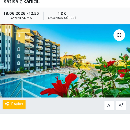
satışa çıkarıldı.
18.06.2026 - 12:55
1 DK
YAYINLANMA
OKUNMA SÜRESI
Paylaş
-
+
A
A