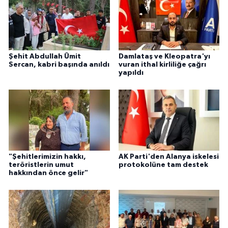
Şehit Abdullah Ümit
Damlataş ve Kleopatra'yı
Sercan, kabri başında anıldı
vuran ithal kirliliğe çağrı
yapıldı
"Şehitlerimizin hakkı,
AK Parti'den Alanya iskelesi
teröristlerin umut
protokolüne tam destek
hakkından önce gelir"