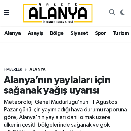
Alanya
İstanbul Nöbetçi Eczaneler
Alanya
Asayiş
Bölge
Siyaset
Spor
Turizm
Asayiş
İstanbul Hava Durumu
Bölge
İstanbul Trafik Yoğunluk Haritası
Siyaset
Süper Lig Puan Durumu ve Fikstür
HABERLER
ALANYA
Alanya’nın yaylaları için
Spor
Tüm Manşetler
sağanak yağış uyarısı
Turizm
Son Dakika Haberleri
Meteoroloji Genel Müdürlüğü'nün 11 Ağustos
Pazar günü için yayımladığı hava durumu raporuna
Ekonomi
Haber Arşivi
göre, Alanya'nın yaylaları dahil olmak üzere
ülkenin çeşitli bölgelerinde sağanak ve gök
Gazipaşa