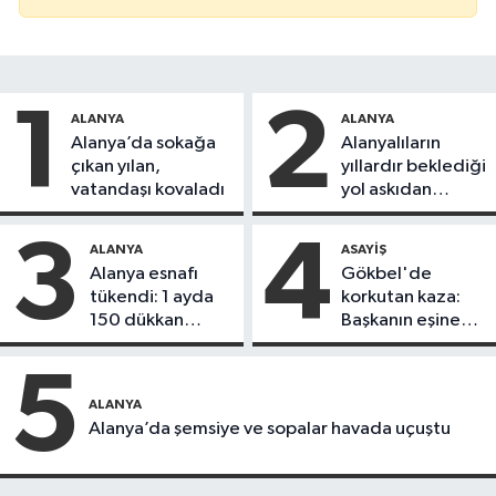
1
2
ALANYA
ALANYA
Alanya’da sokağa
Alanyalıların
çıkan yılan,
yıllardır beklediği
vatandaşı kovaladı
yol askıdan
döndü
3
4
ALANYA
ASAYIŞ
Alanya esnafı
Gökbel'de
tükendi: 1 ayda
korkutan kaza:
150 dükkan
Başkanın eşine
kapandı
motosiklet çarptı
5
ALANYA
Alanya’da şemsiye ve sopalar havada uçuştu