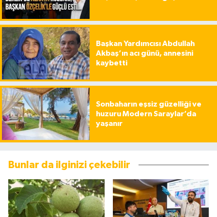
Başkan Yardımcısı Abdullah
Akbaş’ın acı günü, annesini
kaybetti
Sonbaharın eşsiz güzelliği ve
huzuru Modern Saraylar’da
yaşanır
Bunlar da ilginizi çekebilir