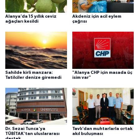
Alanya’da 15 yıllık ceviz
Akdeniz için acil eylem
ağaçları kesildi
çağrısı
Sahilde kirli manzara:
"Alanya CHP için masada üç
Tatilciler denize giremedi
isim var"
Dr. Sezai Tunca'ya
Tavlı’dan muhtarlarla ortak
TÜBİTAK'tan uluslararası
akıl buluşması
destek