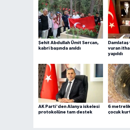
Şehit Abdullah Ümit Sercan,
Damlataş 
kabri başında anıldı
vuran ithal
yapıldı
AK Parti'den Alanya iskelesi
6 metreli
protokolüne tam destek
çocuk kurt