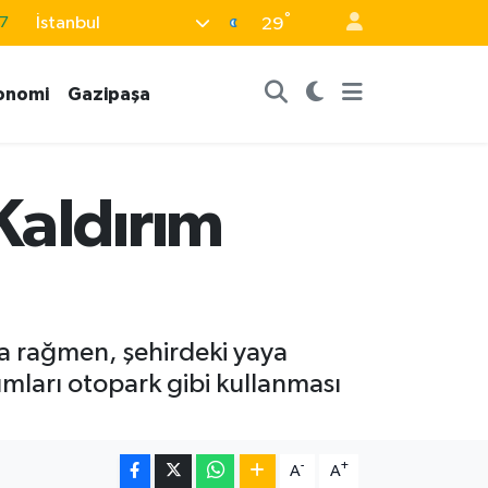
°
İstanbul
29
8
2
onomi
Gazipaşa
8
9
4
 Kaldırım
na rağmen, şehirdeki yaya
ırımları otopark gibi kullanması
-
+
A
A