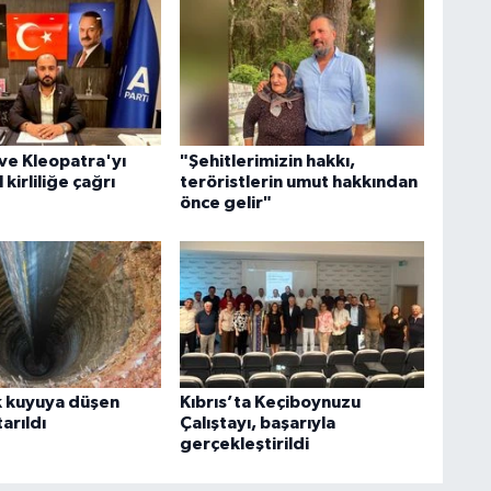
ve Kleopatra'yı
"Şehitlerimizin hakkı,
 kirliliğe çağrı
teröristlerin umut hakkından
önce gelir"
k kuyuya düşen
Kıbrıs’ta Keçiboynuzu
arıldı
Çalıştayı, başarıyla
gerçekleştirildi