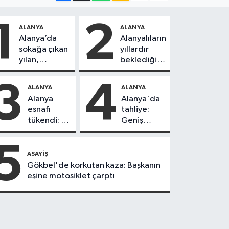
1
2
ALANYA
ALANYA
Alanya’da
Alanyalıların
sokağa çıkan
yıllardır
yılan,
beklediği
vatandaşı
yol askıdan
kovaladı
döndü
3
4
ALANYA
ALANYA
Alanya
Alanya'da
esnafı
tahliye:
tükendi: 1
Geniş
ayda 150
güvenlik
dükkan
önlemi
5
kapandı
alındı
ASAYIŞ
Gökbel'de korkutan kaza: Başkanın
eşine motosiklet çarptı