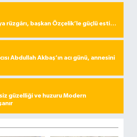
ya rüzgârı, başkan Özçelik’le güçlü esti…
ısı Abdullah Akbaş’ın acı günü, annesini
iz güzelliği ve huzuru Modern
şanır