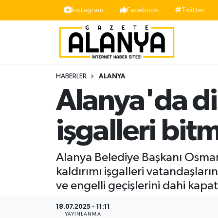
İnstagram
Facebook
Twitter
Alanya
İstanbul Nöbetçi Eczaneler
Asayiş
İstanbul Hava Durumu
HABERLER
ALANYA
Bölge
İstanbul Trafik Yoğunluk Haritası
Alanya'da dis
Siyaset
Süper Lig Puan Durumu ve Fikstür
işgalleri bit
Spor
Tüm Manşetler
Alanya Belediye Başkanı Osman 
Turizm
Son Dakika Haberleri
kaldırımı işgalleri vatandaşların
ve engelli geçişlerini dahi kapa
Ekonomi
Haber Arşivi
18.07.2025 - 11:11
Gazipaşa
YAYINLANMA