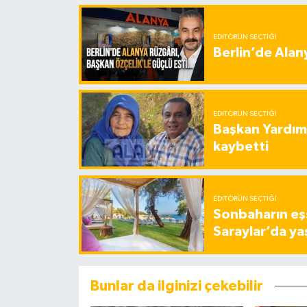
EDITÖRÜN SEÇTIĞI
Berlin’de Alan
EDITÖRÜN SEÇTIĞI
Başkan Yardımc
kaybetti
EDITÖRÜN SEÇTIĞI
Sonbaharın eşs
Saraylar’da ya
Bunlar da ilginizi çekebilir