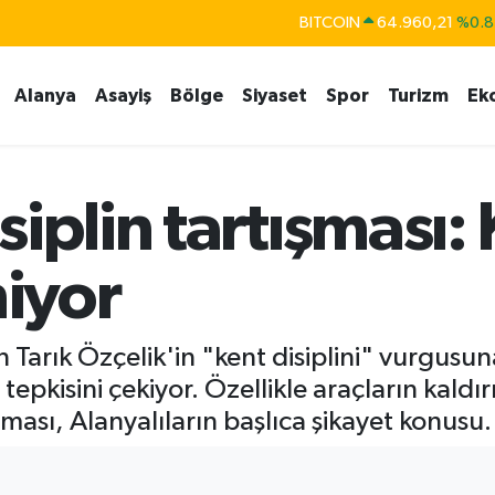
DOLAR
47,7436
%0.1
EURO
55,2510
%0.3
Alanya
Asayiş
Bölge
Siyaset
Spor
Turizm
Ek
STERLİN
64,4811
%0.3
GRAM ALTIN
6648.99
%2.5
BİST100
13.779
%-1
iplin tartışması:
miyor
Tarık Özçelik'in "kent disiplini" vurgusu
 tepkisini çekiyor. Özellikle araçların kald
tması, Alanyalıların başlıca şikayet konusu.