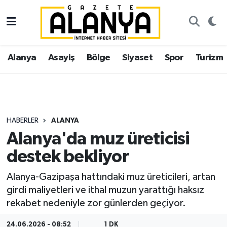
Alanya
İstanbul Nöbetçi Eczaneler
Alanya
Asayiş
Bölge
Siyaset
Spor
Turizm
Asayiş
İstanbul Hava Durumu
Bölge
İstanbul Trafik Yoğunluk Haritası
Siyaset
Süper Lig Puan Durumu ve Fikstür
HABERLER
ALANYA
Alanya'da muz üreticisi
Spor
Tüm Manşetler
destek bekliyor
Turizm
Son Dakika Haberleri
Alanya-Gazipaşa hattındaki muz üreticileri, artan
girdi maliyetleri ve ithal muzun yarattığı haksız
Ekonomi
Haber Arşivi
rekabet nedeniyle zor günlerden geçiyor.
Gazipaşa
24.06.2026 - 08:52
1 DK