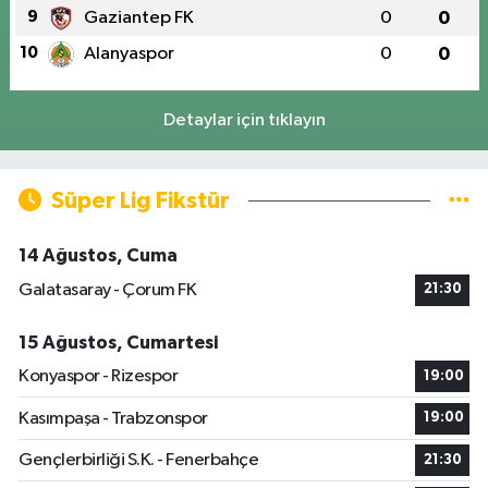
9
Gaziantep FK
0
0
10
Alanyaspor
0
0
Detaylar için tıklayın
Süper Lig Fikstür
14 Ağustos, Cuma
Galatasaray - Çorum FK
21:30
15 Ağustos, Cumartesi
Konyaspor - Rizespor
19:00
Kasımpaşa - Trabzonspor
19:00
Gençlerbirliği S.K. - Fenerbahçe
21:30