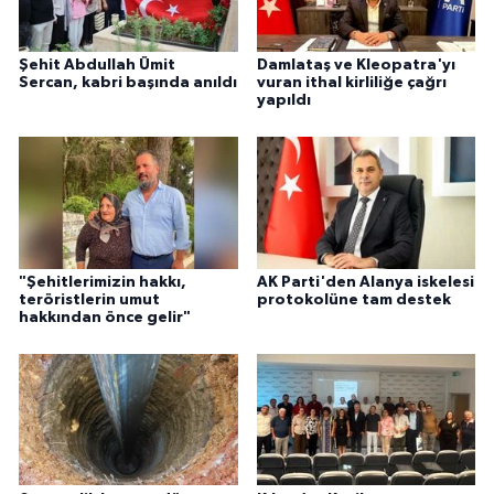
Şehit Abdullah Ümit
Damlataş ve Kleopatra'yı
Sercan, kabri başında anıldı
vuran ithal kirliliğe çağrı
yapıldı
"Şehitlerimizin hakkı,
AK Parti'den Alanya iskelesi
teröristlerin umut
protokolüne tam destek
hakkından önce gelir"