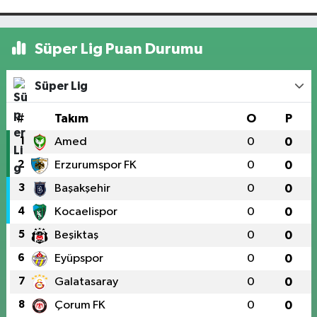
Süper Lig Puan Durumu
Süper Lig
#
Takım
O
P
1
Amed
0
0
2
Erzurumspor FK
0
0
3
Başakşehir
0
0
4
Kocaelispor
0
0
5
Beşiktaş
0
0
6
Eyüpspor
0
0
7
Galatasaray
0
0
8
Çorum FK
0
0