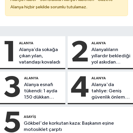
Alanya hiçbir şekilde sorumlu tutulamaz.
1
2
ALANYA
ALANYA
Alanya’da sokağa
Alanyalıların
çıkan yılan,
yıllardır beklediği
vatandaşı kovaladı
yol askıdan
döndü
3
4
ALANYA
ALANYA
Alanya esnafı
Alanya'da
tükendi: 1 ayda
tahliye: Geniş
150 dükkan
güvenlik önlemi
kapandı
alındı
5
ASAYIŞ
Gökbel'de korkutan kaza: Başkanın eşine
motosiklet çarptı