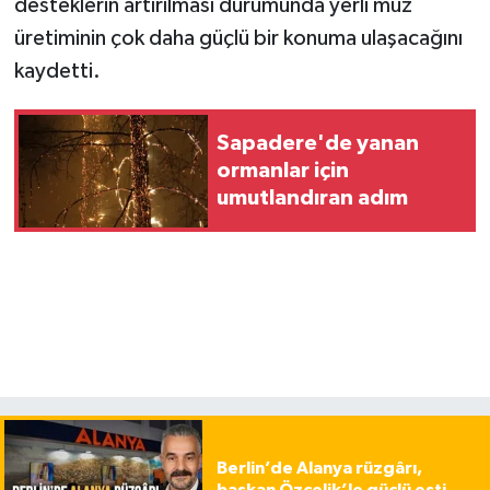
desteklerin artırılması durumunda yerli muz
üretiminin çok daha güçlü bir konuma ulaşacağını
kaydetti.
Sapadere'de yanan
ormanlar için
umutlandıran adım
Berlin’de Alanya rüzgârı,