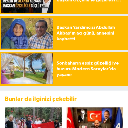
başkan Özçelik’le güçlü esti…
Başkan Yardımcısı Abdullah
Akbaş’ın acı günü, annesini
kaybetti
Sonbaharın eşsiz güzelliği ve
huzuru Modern Saraylar’da
yaşanır
Bunlar da ilginizi çekebilir