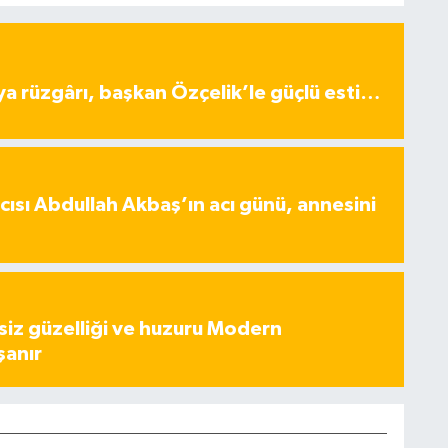
ya rüzgârı, başkan Özçelik’le güçlü esti…
ısı Abdullah Akbaş’ın acı günü, annesini
iz güzelliği ve huzuru Modern
şanır