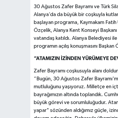
30 Ağustos Zafer Bayramı ve Türk Sila
Alanya’da da büyük bir coşkuyla kutla
başlayan programa, Kaymakam Fatih 
Özçelik, Alanya Kent Konseyi Başkanı
vatandaş katıldı. Alanya Belediyesi il
programın açılış konuşmasını Başkan Ö
“ATAMIZIN İZİNDEN YÜRÜMEYE D
Zafer Bayramı coşkusuyla alanı doldur
“Bugün, 30 Ağustos Zafer Bayramı'mı
mutluluğunu yaşıyoruz. Milletçe en içte
bayrağımızın altında toplandık. Cumhu
büyük görevi ve sorumluluğudur. Atamız
yapar" sözünden aldığımız güçle, izi