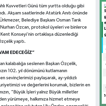
hlı Kuvvetleri Günü tüm yurtta olduğu gibi
ndı. Akşam saatlerinde Atatürk Anıtı önünde
Ürkmezer, Belediye Başkanı Osman Tarık
 Nurhan Özcan, protokol üyeleri ve binlerce
e Kent Konseyi’nin ortaklaşa düzenlediği
zçelik yaptı.
EVAM EDECEĞİZ”
an kalabalığa seslenen Başkan Özçelik,
zın 102. yıl dönümünü kutlamanın
n sevinçlerimizi paylaşarak, ay-yıldızlı
riyetimizi ve değerlerini korumak, bizlerin en
ın, "Büyük İşleri yalnız Büyük milletler
1
nden yürümeye, halkımıza hizmet etmeye