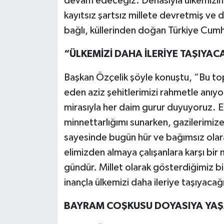
devam edeceğiz. Dehasıyla ülkemizin 
kayıtsız şartsız millete devretmiş ve d
bağlı, küllerinden doğan Türkiye Cumhu
“ÜLKEMİZİ DAHA İLERİYE TAŞIY
Başkan Özçelik şöyle konuştu, “Bu topr
eden aziz şehitlerimizi rahmetle anıyor
mirasıyla her daim gurur duyuyoruz. E
minnettarlığımı sunarken, gazilerimize
sayesinde bugün hür ve bağımsız ola
elimizden almaya çalışanlara karşı bir m
gündür. Millet olarak gösterdiğimiz bir
inançla ülkemizi daha ileriye taşıyaca
BAYRAM COŞKUSU DOYASIYA YAŞ