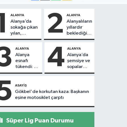
1
2
ALANYA
ALANYA
Alanya’da
Alanyalıların
sokağa çıkan
yıllardır
yılan,
beklediği
vatandaşı
yol askıdan
kovaladı
döndü
3
4
ALANYA
ALANYA
Alanya
Alanya’da
esnafı
şemsiye ve
tükendi: 1
sopalar
ayda 150
havada
dükkan
uçuştu
5
kapandı
ASAYIŞ
Gökbel'de korkutan kaza: Başkanın
eşine motosiklet çarptı
Süper Lig Puan Durumu