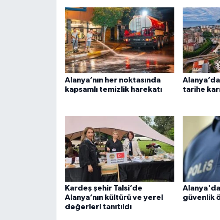
Alanya’nın her noktasında
Alanya’da
kapsamlı temizlik harekatı
tarihe kar
Kardeş şehir Talsi’de
Alanya'da
Alanya’nın kültürü ve yerel
güvenlik ö
değerleri tanıtıldı