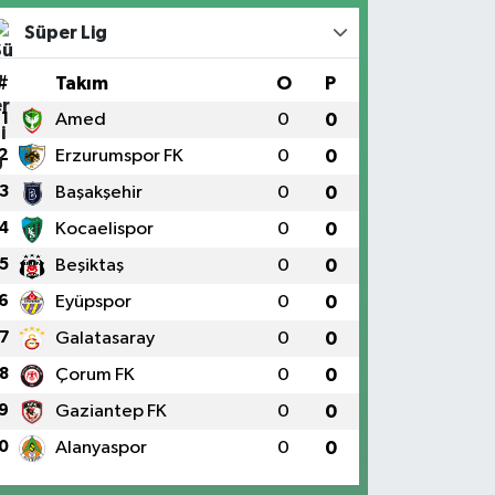
Süper Lig
#
Takım
O
P
1
Amed
0
0
2
Erzurumspor FK
0
0
3
Başakşehir
0
0
4
Kocaelispor
0
0
5
Beşiktaş
0
0
6
Eyüpspor
0
0
7
Galatasaray
0
0
8
Çorum FK
0
0
9
Gaziantep FK
0
0
0
Alanyaspor
0
0