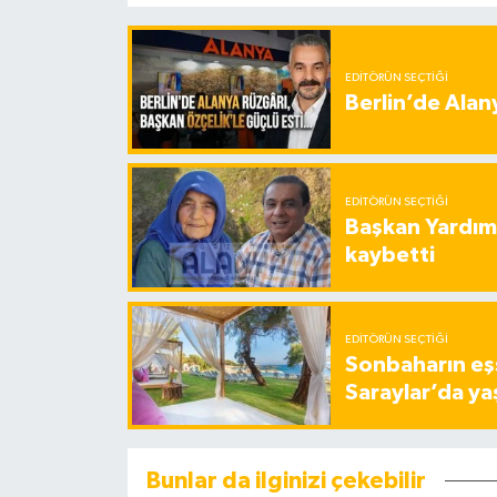
EDITÖRÜN SEÇTIĞI
Berlin’de Alan
EDITÖRÜN SEÇTIĞI
Başkan Yardımc
kaybetti
EDITÖRÜN SEÇTIĞI
Sonbaharın eşs
Saraylar’da ya
Bunlar da ilginizi çekebilir