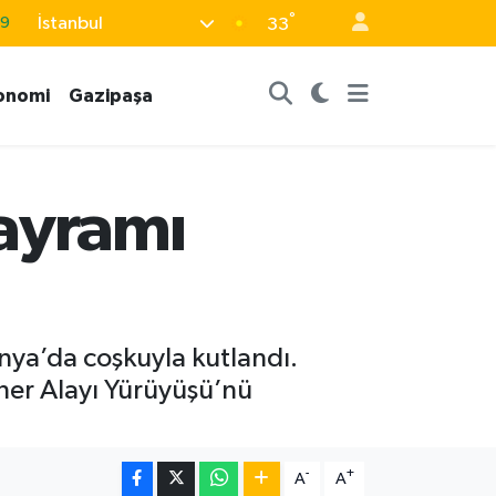
°
İstanbul
33
06
.1
onomi
Gazipaşa
21
39
8
ayramı
anya’da coşkuyla kutlandı.
ner Alayı Yürüyüşü’nü
-
+
A
A