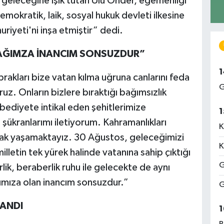
geleceğine ışık tutan Ulu Önder, egemenliği
emokratik, laik, sosyal hukuk devleti ilkesine
riyeti'ni inşa etmiştir” dedi.
ACAĞIMZA İNANCIM SONSUZDUR”
1
akları bize vatan kılma uğruna canlarını feda
G
uz. Onların bizlere bıraktığı bağımsızlık
bediyete intikal eden şehitlerimize
1
 şükranlarımı iletiyorum. Kahramanlıkları
K
rak yaşamaktayız. 30 Ağustos, geleceğimizi
K
illetin tek yürek halinde vatanına sahip çıktığı
G
lik, beraberlik ruhu ile gelecekte de aynı
ğımıza olan inancım sonsuzdur.”
G
ANDI
1