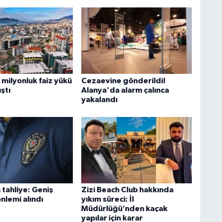
 milyonluk faiz yükü
Cezaevine gönderildi!
ıştı
Alanya'da alarm çalınca
yakalandı
 tahliye: Geniş
Zizi Beach Club hakkında
nlemi alındı
yıkım süreci: İl
Müdürlüğü’nden kaçak
yapılar için karar