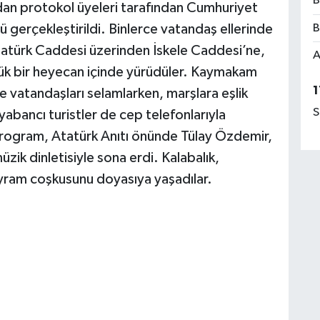
B
dan protokol üyeleri tarafından Cumhuriyet
B
ü gerçekleştirildi. Binlerce vatandaş ellerinde
Atatürk Caddesi üzerinden İskele Caddesi’ne,
A
yük bir heyecan içinde yürüdüler. Kaymakam
1
 vatandaşları selamlarken, marşlara eşlik
S
e yabancı turistler de cep telefonlarıyla
Program, Atatürk Anıtı önünde Tülay Özdemir,
k dinletisiyle sona erdi. Kalabalık,
bayram coşkusunu doyasıya yaşadılar.