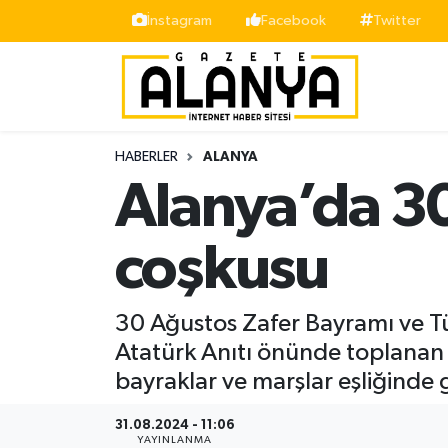
İnstagram
Facebook
Twitter
Alanya
İstanbul Nöbetçi Eczaneler
Asayiş
İstanbul Hava Durumu
HABERLER
ALANYA
Bölge
İstanbul Trafik Yoğunluk Haritası
Alanya’da 3
Siyaset
Süper Lig Puan Durumu ve Fikstür
coşkusu
Spor
Tüm Manşetler
30 Ağustos Zafer Bayramı ve Tür
Turizm
Son Dakika Haberleri
Atatürk Anıtı önünde toplanan 
bayraklar ve marşlar eşliğinde g
Ekonomi
Haber Arşivi
31.08.2024 - 11:06
Gazipaşa
YAYINLANMA