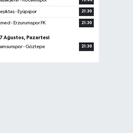
aşakşehir - Kocaelispor
19:00
eşiktaş - Eyüpspor
21:30
med - Erzurumspor FK
21:30
7 Ağustos, Pazartesi
amsunspor - Göztepe
21:30