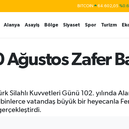
DOLAR
47,5986
%0.
EURO
55,0700
%0
Alanya
Asayiş
Bölge
Siyaset
Spor
Turizm
Ek
STERLİN
64,2438
%0.
GRAM ALTIN
6518.23
%0.
BİST100
13.768
%4
0 Ağustos Zafer B
k Silahlı Kuvvetleri Günü 102. yılında Al
binlerce vatandaş büyük bir heyecanla Fe
erçekleştirdi.