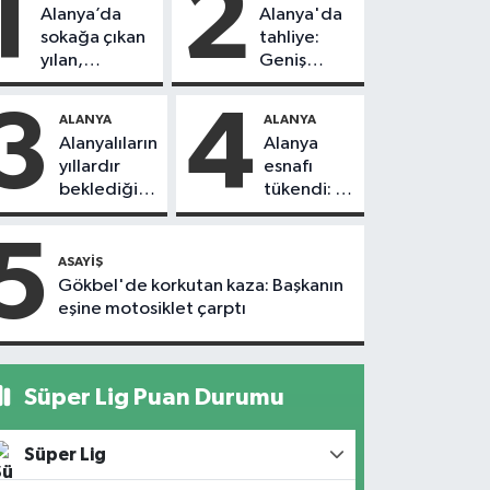
1
2
Alanya’da
Alanya'da
sokağa çıkan
tahliye:
yılan,
Geniş
vatandaşı
güvenlik
kovaladı
önlemi
3
4
ALANYA
ALANYA
alındı
Alanyalıların
Alanya
yıllardır
esnafı
beklediği
tükendi: 1
yol askıdan
ayda 150
döndü
dükkan
5
kapandı
ASAYIŞ
Gökbel'de korkutan kaza: Başkanın
eşine motosiklet çarptı
Süper Lig Puan Durumu
Süper Lig