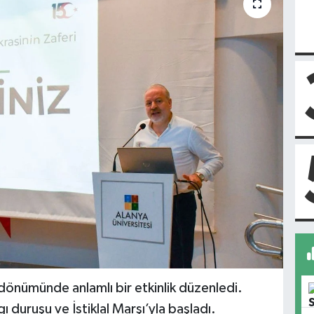
dönümünde anlamlı bir etkinlik düzenledi.
ı duruşu ve İstiklal Marşı’yla başladı.