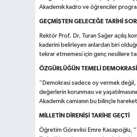
Akademik kadro ve öğrenciler progra
GEÇMİŞTEN GELECEĞE TARİHİ SO
Rektör Prof. Dr. Turan Sağer açılış k
kaderini belirleyen anlardan biri olduğu
tekrar etmemesi için genç nesillere tar
ÖZGÜRLÜĞÜN TEMELİ DEMOKRAS
“Demokrasi sadece oy vermek değil, bi
değerlerin korunması ve yaşatılmasın
Akademik camianın bu bilinçle harek
MİLLETİN DİRENİŞİ TARİHE GEÇTİ
Öğretim Görevlisi Emre Kasapoğlu, “