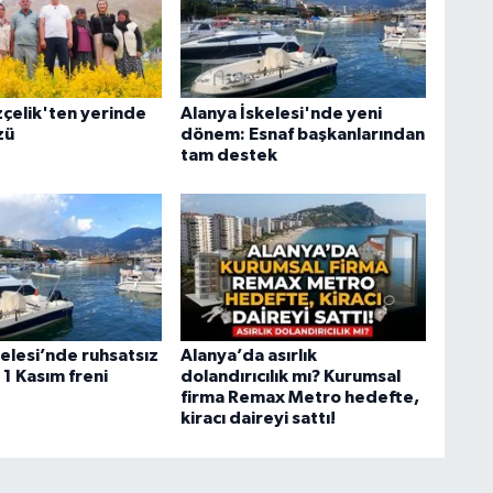
çelik'ten yerinde
Alanya İskelesi'nde yeni
zü
dönem: Esnaf başkanlarından
tam destek
elesi’nde ruhsatsız
Alanya’da asırlık
1 Kasım freni
dolandırıcılık mı? Kurumsal
firma Remax Metro hedefte,
kiracı daireyi sattı!