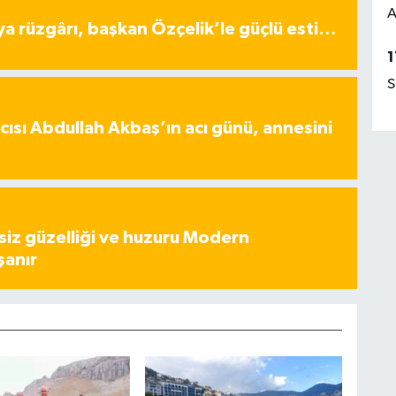
A
ya rüzgârı, başkan Özçelik’le güçlü esti…
1
S
ısı Abdullah Akbaş’ın acı günü, annesini
iz güzelliği ve huzuru Modern
şanır