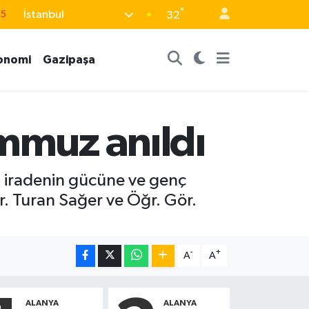
15
°
İstanbul
32
18
32
onomi
Gazipaşa
38
0
14
emmuz anıldı
 iradenin gücüne ve genç
Dr. Turan Sağer ve Öğr. Gör.
-
+
A
A
ALANYA
ALANYA