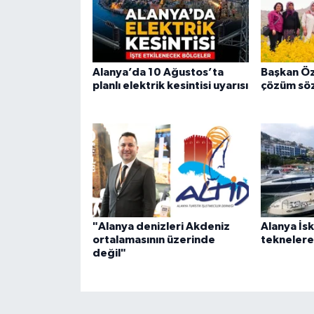
Alanya’da 10 Ağustos’ta
Başkan Öz
planlı elektrik kesintisi uyarısı
çözüm sö
"Alanya denizleri Akdeniz
Alanya İsk
ortalamasının üzerinde
teknelere 
değil"