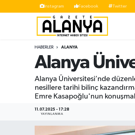
İnstagram
Facebook
Twitter
Alanya
İstanbul Nöbetçi Eczaneler
Asayiş
İstanbul Hava Durumu
HABERLER
ALANYA
Bölge
İstanbul Trafik Yoğunluk Haritası
Alanya Ünive
Siyaset
Süper Lig Puan Durumu ve Fikstür
Alanya Üniversitesi’nde düzen
Spor
Tüm Manşetler
nesillere tarihi bilinç kazandır
Emre Kasapoğlu'nun konuşmalar
Turizm
Son Dakika Haberleri
11.07.2025 - 17:28
Ekonomi
Haber Arşivi
YAYINLANMA
Gazipaşa