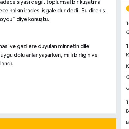
adece siyasi değil, toplumsal bir kuşatma
e halkın iradesi işgale dur dedi. Bu direniş,
a koydu” diye konuştu.
1
G
ası ve gazilere duyulan minnetin dile
1
duygu dolu anlar yaşarken, milli birliğin ve
K
landı.
K
G
G
1
B
B