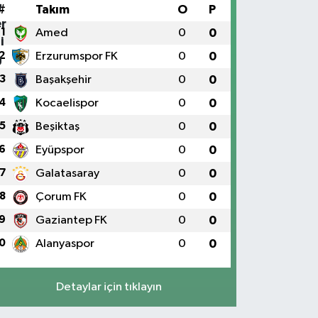
#
Takım
O
P
1
Amed
0
0
2
Erzurumspor FK
0
0
3
Başakşehir
0
0
4
Kocaelispor
0
0
5
Beşiktaş
0
0
6
Eyüpspor
0
0
7
Galatasaray
0
0
8
Çorum FK
0
0
9
Gaziantep FK
0
0
0
Alanyaspor
0
0
Detaylar için tıklayın