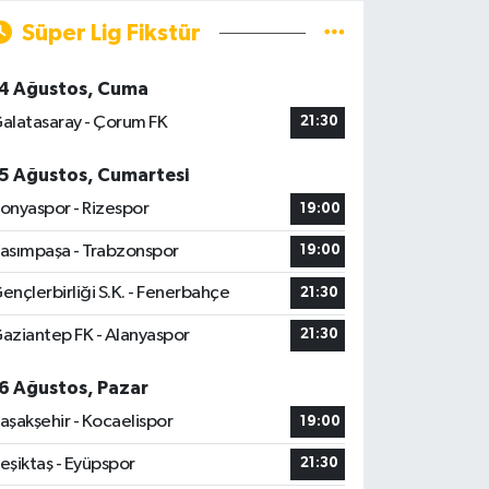
Süper Lig Fikstür
4 Ağustos, Cuma
alatasaray - Çorum FK
21:30
5 Ağustos, Cumartesi
onyaspor - Rizespor
19:00
asımpaşa - Trabzonspor
19:00
ençlerbirliği S.K. - Fenerbahçe
21:30
aziantep FK - Alanyaspor
21:30
6 Ağustos, Pazar
aşakşehir - Kocaelispor
19:00
eşiktaş - Eyüpspor
21:30