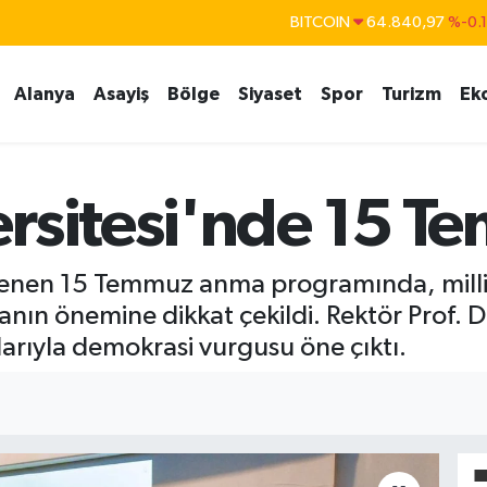
BITCOIN
64.840,97
%-0.
DOLAR
47,7436
%0.
EURO
55,2510
%0.
Alanya
Asayiş
Bölge
Siyaset
Spor
Turizm
Ek
STERLİN
64,4811
%0.
GRAM ALTIN
6660.55
%
BİST100
13.779
%-
rsitesi'nde 15 T
lenen 15 Temmuz anma programında, milli
manın önemine dikkat çekildi. Rektör Prof. 
ıyla demokrasi vurgusu öne çıktı.