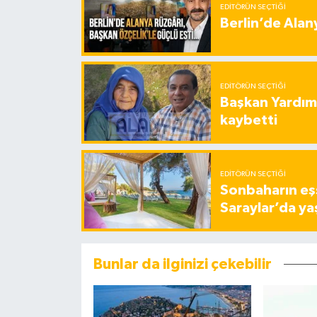
EDITÖRÜN SEÇTIĞI
Berlin’de Alan
EDITÖRÜN SEÇTIĞI
Başkan Yardımc
kaybetti
EDITÖRÜN SEÇTIĞI
Sonbaharın eşs
Saraylar’da ya
Bunlar da ilginizi çekebilir