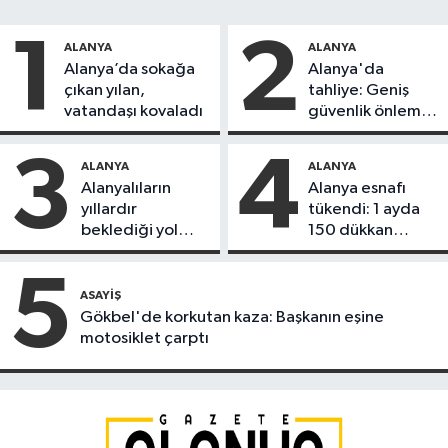
1
2
ALANYA
ALANYA
Alanya’da sokağa
Alanya'da
çıkan yılan,
tahliye: Geniş
vatandaşı kovaladı
güvenlik önlemi
alındı
3
4
ALANYA
ALANYA
Alanyalıların
Alanya esnafı
yıllardır
tükendi: 1 ayda
beklediği yol
150 dükkan
askıdan döndü
kapandı
5
ASAYIŞ
Gökbel'de korkutan kaza: Başkanın eşine
motosiklet çarptı