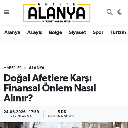
Alanya
İstanbul Nöbetçi Eczaneler
Alanya
Asayiş
Bölge
Siyaset
Spor
Turizm
Asayiş
İstanbul Hava Durumu
Bölge
İstanbul Trafik Yoğunluk Haritası
Siyaset
Süper Lig Puan Durumu ve Fikstür
HABERLER
ALANYA
Doğal Afetlere Karşı
Spor
Tüm Manşetler
Finansal Önlem Nasıl
Turizm
Son Dakika Haberleri
Alınır?
Ekonomi
Haber Arşivi
24.06.2026 - 17:59
5 DK
YAYINLANMA
OKUNMA SÜRESI
Gazipaşa