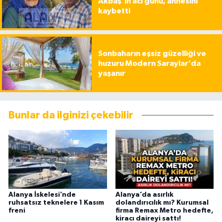
Akbaş’ın acı günü, annesini
kaybetti
Sonbaharın eşsiz güzelliği ve
huzuru Modern Saraylar’da
yaşanır
Bunlar da ilginizi çekebilir
Alanya İskelesi’nde
Alanya’da asırlık
ruhsatsız teknelere 1 Kasım
dolandırıcılık mı? Kurumsal
freni
firma Remax Metro hedefte,
kiracı daireyi sattı!