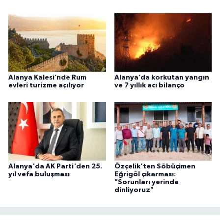
Alanya Kalesi’nde Rum
Alanya’da korkutan yangın
evleri turizme açılıyor
ve 7 yıllık acı bilanço
Alanya'da AK Parti'den 25.
Özçelik’ten Söbüçimen
yıl vefa buluşması
Eğrigöl çıkarması:
"Sorunları yerinde
dinliyoruz"