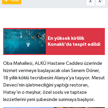
Paylaş
-
+
A
A
En yüksek kirlilik
Konaklı’da tespit edildi
Oba Mahallesi, ALKÜ Hastane Caddesi üzerinde
hizmet vermeye başlayacak olan Senem Döner,
18 yıllık köklü tecrübesini Alanya’ya taşıyor. Mesut
Deveci’nin işletmeciliğini yaptığı restoran,
Hatay’ın o meşhur, özel soslu ve taptaze
lezzetlerini yeni şubesinde sunmaya başlıyor.