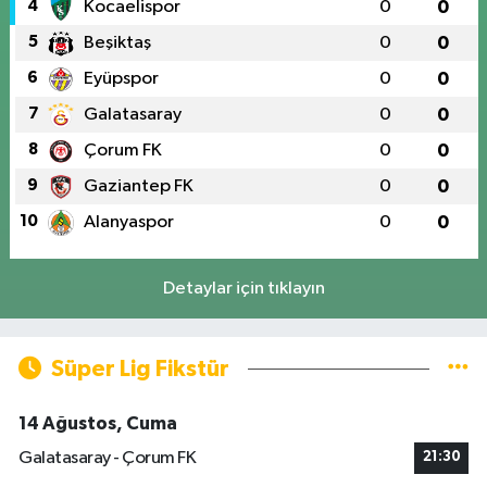
4
Kocaelispor
0
0
5
Beşiktaş
0
0
6
Eyüpspor
0
0
7
Galatasaray
0
0
8
Çorum FK
0
0
9
Gaziantep FK
0
0
10
Alanyaspor
0
0
Detaylar için tıklayın
Süper Lig Fikstür
14 Ağustos, Cuma
Galatasaray - Çorum FK
21:30