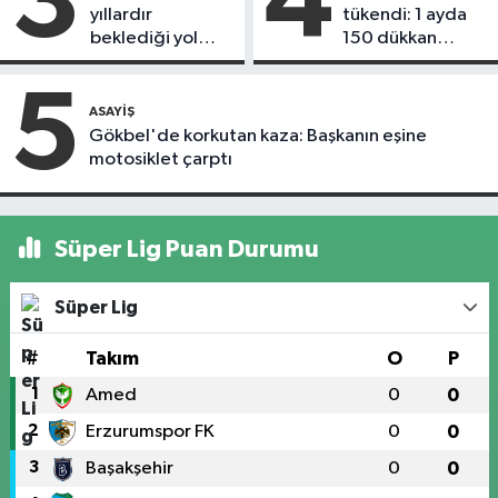
3
4
yıllardır
tükendi: 1 ayda
beklediği yol
150 dükkan
askıdan döndü
kapandı
5
ASAYIŞ
Gökbel'de korkutan kaza: Başkanın eşine
motosiklet çarptı
Süper Lig Puan Durumu
Süper Lig
#
Takım
O
P
1
Amed
0
0
2
Erzurumspor FK
0
0
3
Başakşehir
0
0