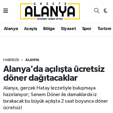
Alanya
İstanbul Nöbetçi Eczaneler
Alanya
Asayiş
Bölge
Siyaset
Spor
Turizm
Asayiş
İstanbul Hava Durumu
Bölge
İstanbul Trafik Yoğunluk Haritası
Siyaset
Süper Lig Puan Durumu ve Fikstür
HABERLER
ALANYA
Alanya'da açılışta ücretsiz
Spor
Tüm Manşetler
döner dağıtacaklar
Turizm
Son Dakika Haberleri
Alanya, gerçek Hatay lezzetiyle buluşmaya
hazırlanıyor; Senem Döner ile damaklarda iz
Ekonomi
Haber Arşivi
bırakacak bu büyük açılışta 2 saat boyunca döner
ücretsiz!
Gazipaşa