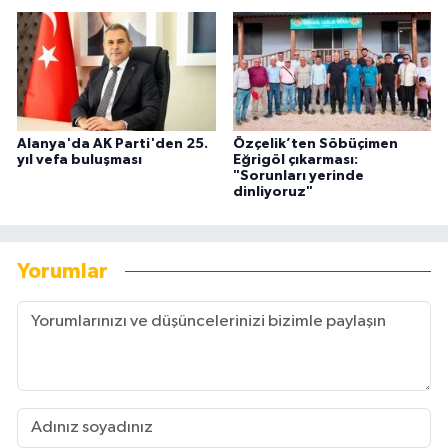
Alanya'da AK Parti'den 25.
Özçelik’ten Söbüçimen
yıl vefa buluşması
Eğrigöl çıkarması:
"Sorunları yerinde
dinliyoruz"
Yorumlar