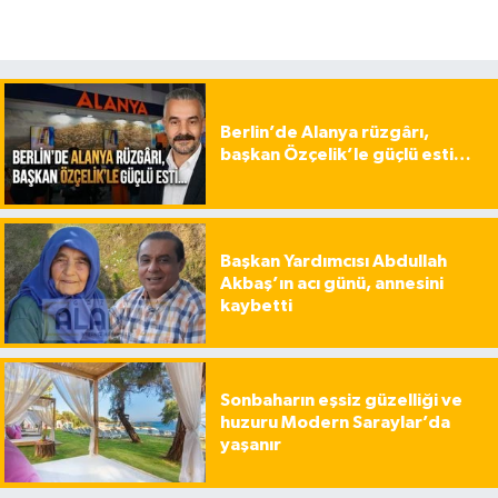
Berlin’de Alanya rüzgârı,
başkan Özçelik’le güçlü esti…
Başkan Yardımcısı Abdullah
Akbaş’ın acı günü, annesini
kaybetti
Sonbaharın eşsiz güzelliği ve
huzuru Modern Saraylar’da
yaşanır