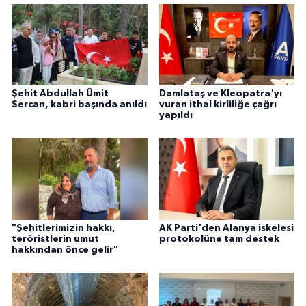
Şehit Abdullah Ümit
Damlataş ve Kleopatra'yı
Sercan, kabri başında anıldı
vuran ithal kirliliğe çağrı
yapıldı
"Şehitlerimizin hakkı,
AK Parti'den Alanya iskelesi
teröristlerin umut
protokolüne tam destek
hakkından önce gelir"