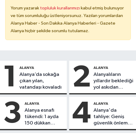
Yorum yazarak
topluluk kurallarımızı
kabul etmiş bulunuyor
ve tüm sorumluluğu üstleniyorsunuz. Yazılan yorumlardan
Alanya Haber - Son Dakika Alanya Haberleri - Gazete
Alanya hiçbir şekilde sorumlu tutulamaz.
1
2
ALANYA
ALANYA
Alanya’da sokağa
Alanyalıların
çıkan yılan,
yıllardır beklediği
vatandaşı kovaladı
yol askıdan
döndü
3
4
ALANYA
ALANYA
Alanya esnafı
Alanya'da
tükendi: 1 ayda
tahliye: Geniş
150 dükkan
güvenlik önlemi
kapandı
alındı