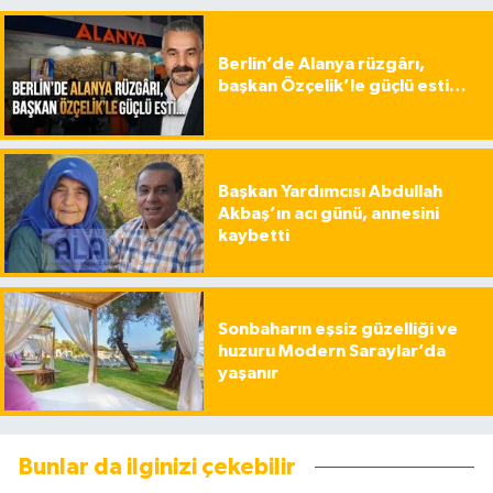
Berlin’de Alanya rüzgârı,
başkan Özçelik’le güçlü esti…
Başkan Yardımcısı Abdullah
Akbaş’ın acı günü, annesini
kaybetti
Sonbaharın eşsiz güzelliği ve
huzuru Modern Saraylar’da
yaşanır
Bunlar da ilginizi çekebilir