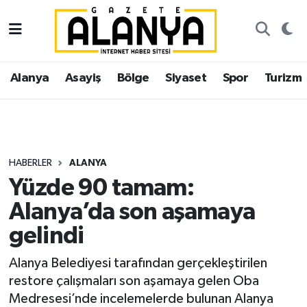
Alanya
İstanbul Nöbetçi Eczaneler
Alanya
Asayiş
Bölge
Siyaset
Spor
Turizm
Asayiş
İstanbul Hava Durumu
Bölge
İstanbul Trafik Yoğunluk Haritası
Siyaset
Süper Lig Puan Durumu ve Fikstür
HABERLER
ALANYA
Yüzde 90 tamam:
Spor
Tüm Manşetler
Alanya’da son aşamaya
Turizm
Son Dakika Haberleri
gelindi
Ekonomi
Haber Arşivi
Alanya Belediyesi tarafından gerçekleştirilen
restore çalışmaları son aşamaya gelen Oba
Gazipaşa
Medresesi’nde incelemelerde bulunan Alanya