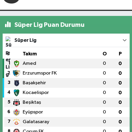
Süper Lig Puan Durumu
Süper Lig
#
Takım
O
P
1
Amed
0
0
2
Erzurumspor FK
0
0
3
Başakşehir
0
0
4
Kocaelispor
0
0
5
Beşiktaş
0
0
6
Eyüpspor
0
0
7
Galatasaray
0
0
8
Çorum FK
0
0