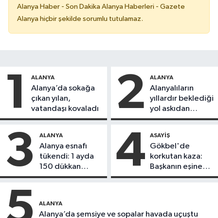
Alanya Haber - Son Dakika Alanya Haberleri - Gazete
Alanya hiçbir şekilde sorumlu tutulamaz.
1
2
ALANYA
ALANYA
Alanya’da sokağa
Alanyalıların
çıkan yılan,
yıllardır beklediği
vatandaşı kovaladı
yol askıdan
döndü
3
4
ALANYA
ASAYIŞ
Alanya esnafı
Gökbel'de
tükendi: 1 ayda
korkutan kaza:
150 dükkan
Başkanın eşine
kapandı
motosiklet çarptı
5
ALANYA
Alanya’da şemsiye ve sopalar havada uçuştu