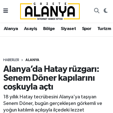
Alanya
İstanbul Nöbetçi Eczaneler
Alanya
Asayiş
Bölge
Siyaset
Spor
Turizm
Asayiş
İstanbul Hava Durumu
Bölge
İstanbul Trafik Yoğunluk Haritası
Siyaset
Süper Lig Puan Durumu ve Fikstür
HABERLER
ALANYA
Alanya’da Hatay rüzgarı:
Spor
Tüm Manşetler
Senem Döner kapılarını
Turizm
Son Dakika Haberleri
coşkuyla açtı
Ekonomi
Haber Arşivi
18 yıllık Hatay tecrübesini Alanya'ya taşıyan
Senem Döner, bugün gerçekleşen görkemli ve
Gazipaşa
yoğun katılımlı açılışıyla ilçedeki lezzet