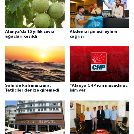
Alanya’da 15 yıllık ceviz
Akdeniz için acil eylem
ağaçları kesildi
çağrısı
Sahilde kirli manzara:
"Alanya CHP için masada üç
Tatilciler denize giremedi
isim var"