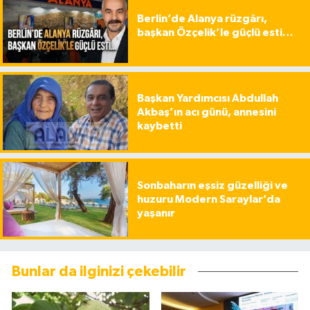
Berlin’de Alanya rüzgârı,
başkan Özçelik’le güçlü esti…
Başkan Yardımcısı Abdullah
Akbaş’ın acı günü, annesini
kaybetti
Sonbaharın eşsiz güzelliği ve
huzuru Modern Saraylar’da
yaşanır
Bunlar da ilginizi çekebilir