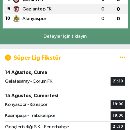
9
Gaziantep FK
0
0
10
Alanyaspor
0
0
Detaylar için tıklayın
Süper Lig Fikstür
14 Ağustos, Cuma
Galatasaray - Çorum FK
21:30
15 Ağustos, Cumartesi
Konyaspor - Rizespor
19:00
Kasımpaşa - Trabzonspor
19:00
Gençlerbirliği S.K. - Fenerbahçe
21:30