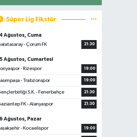
Süper Lig Fikstür
4 Ağustos, Cuma
alatasaray - Çorum FK
21:30
5 Ağustos, Cumartesi
onyaspor - Rizespor
19:00
asımpaşa - Trabzonspor
19:00
ençlerbirliği S.K. - Fenerbahçe
21:30
aziantep FK - Alanyaspor
21:30
6 Ağustos, Pazar
aşakşehir - Kocaelispor
19:00