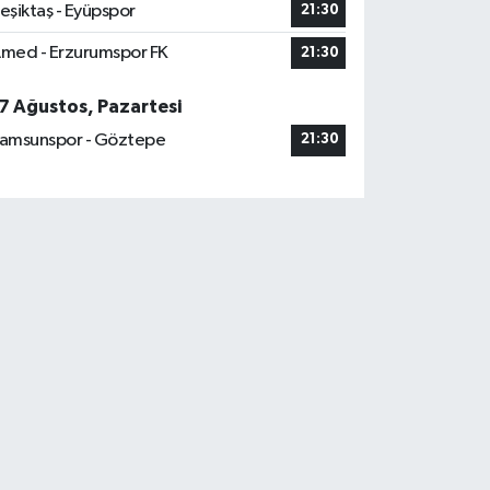
eşiktaş - Eyüpspor
21:30
med - Erzurumspor FK
21:30
7 Ağustos, Pazartesi
amsunspor - Göztepe
21:30