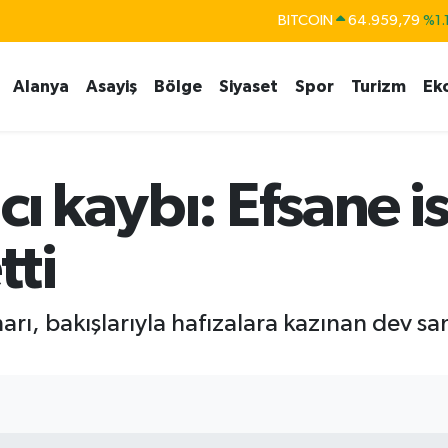
BITCOIN
64.959,79
%1.
DOLAR
47,7436
%0.1
EURO
55,2510
%0.3
Alanya
Asayiş
Bölge
Siyaset
Spor
Turizm
Ek
STERLİN
64,4811
%0.3
GRAM ALTIN
6660.55
%0.0
cı kaybı: Efsane i
BİST100
13.779
%-1
tti
rı, bakışlarıyla hafızalara kazınan dev sa