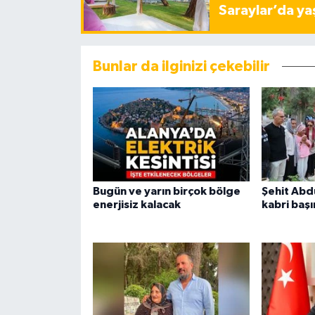
Saraylar’da ya
Bunlar da ilginizi çekebilir
Bugün ve yarın birçok bölge
Şehit Abd
enerjisiz kalacak
kabri başı