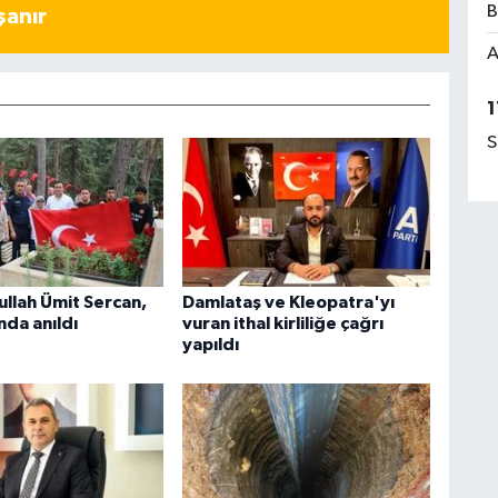
B
şanır
A
1
S
ullah Ümit Sercan,
Damlataş ve Kleopatra'yı
nda anıldı
vuran ithal kirliliğe çağrı
yapıldı