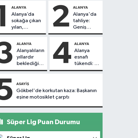
1
2
ALANYA
ALANYA
Alanya’da
Alanya'da
sokağa çıkan
tahliye:
yılan,
Geniş
vatandaşı
güvenlik
kovaladı
önlemi
3
4
ALANYA
ALANYA
alındı
Alanyalıların
Alanya
yıllardır
esnafı
beklediği
tükendi: 1
yol askıdan
ayda 150
döndü
dükkan
5
kapandı
ASAYIŞ
Gökbel'de korkutan kaza: Başkanın
eşine motosiklet çarptı
Süper Lig Puan Durumu