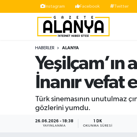
İnstagram
Facebook
Twitter
Alanya
İstanbul Nöbetçi Eczaneler
Asayiş
İstanbul Hava Durumu
HABERLER
ALANYA
Bölge
İstanbul Trafik Yoğunluk Haritası
Yeşilçam’ın a
Siyaset
Süper Lig Puan Durumu ve Fikstür
İnanır vefat e
Spor
Tüm Manşetler
Türk sinemasının unutulmaz çına
Turizm
Son Dakika Haberleri
gözlerini yumdu.
Ekonomi
Haber Arşivi
26.06.2026 - 18:38
1 DK
YAYINLANMA
OKUNMA SÜRESI
Gazipaşa