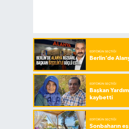
EDITÖRÜN SEÇTIĞI
Berlin’de Alan
EDITÖRÜN SEÇTIĞI
Başkan Yardımc
kaybetti
EDITÖRÜN SEÇTIĞI
Sonbaharın eşs