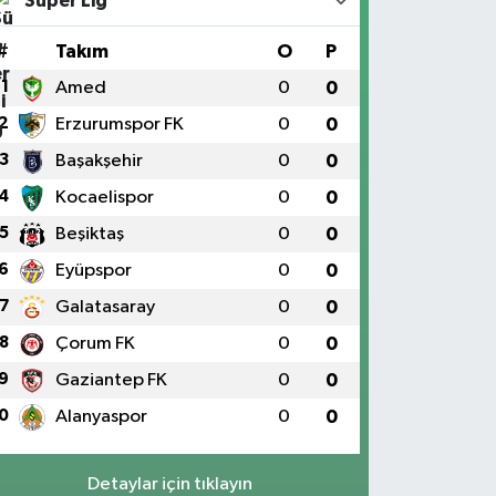
Süper Lig
#
Takım
O
P
1
Amed
0
0
2
Erzurumspor FK
0
0
3
Başakşehir
0
0
4
Kocaelispor
0
0
5
Beşiktaş
0
0
6
Eyüpspor
0
0
7
Galatasaray
0
0
8
Çorum FK
0
0
9
Gaziantep FK
0
0
0
Alanyaspor
0
0
Detaylar için tıklayın