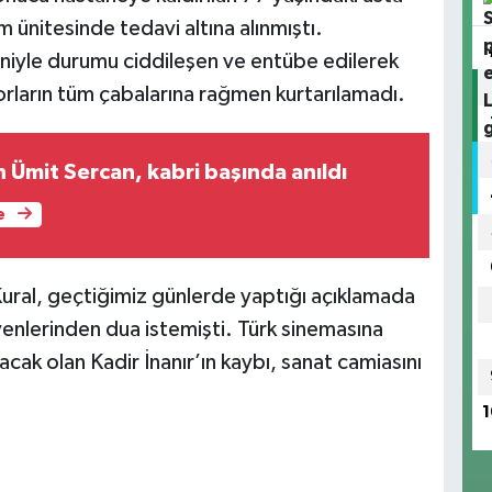
 ünitesinde tedavi altına alınmıştı.
niyle durumu ciddileşen ve entübe edilerek
orların tüm çabalarına rağmen kurtarılamadı.
 Ümit Sercan, kabri başında anıldı
e
Kural, geçtiğimiz günlerde yaptığı açıklamada
venlerinden dua istemişti. Türk sinemasına
acak olan Kadir İnanır’ın kaybı, sanat camiasını
1