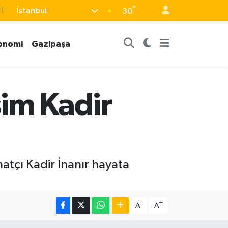
11
°
İstanbul
30
8
2
onomi
Gazipaşa
8
3
sim Kadir
4
natçı Kadir İnanır hayata
-
+
A
A