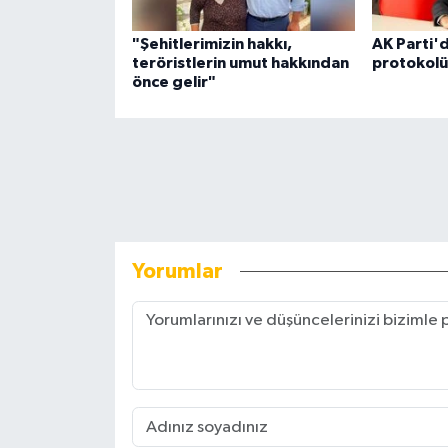
"Şehitlerimizin hakkı,
AK Parti'd
teröristlerin umut hakkından
protokolü
önce gelir"
Yorumlar