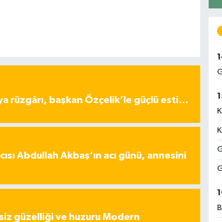
1
G
1
ya rüzgârı, başkan Özçelik’le güçlü esti…
K
K
G
ısı Abdullah Akbaş’ın acı günü, annesini
G
1
B
iz güzelliği ve huzuru Modern