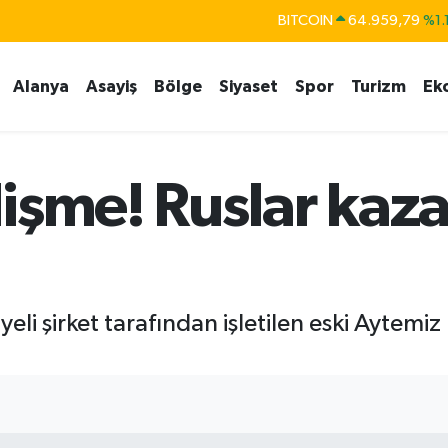
BITCOIN
64.959,79
%1.
DOLAR
47,7436
%0.1
EURO
55,2510
%0.3
Alanya
Asayiş
Bölge
Siyaset
Spor
Turizm
Ek
STERLİN
64,4811
%0.3
GRAM ALTIN
6660.55
%0.0
işme! Ruslar kaza
BİST100
13.779
%-1
li şirket tarafından işletilen eski Aytemiz