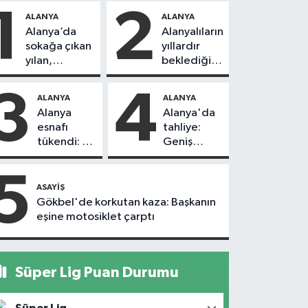
1
2
ALANYA
ALANYA
Alanya’da
Alanyalıların
sokağa çıkan
yıllardır
yılan,
beklediği
vatandaşı
yol askıdan
kovaladı
döndü
3
4
ALANYA
ALANYA
Alanya
Alanya'da
esnafı
tahliye:
tükendi: 1
Geniş
ayda 150
güvenlik
dükkan
önlemi
5
kapandı
alındı
ASAYIŞ
Gökbel'de korkutan kaza: Başkanın
eşine motosiklet çarptı
Süper Lig Puan Durumu