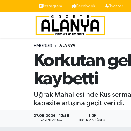
İnstagram
Facebook
Twitter
Alanya
İstanbul Nöbetçi Eczaneler
Asayiş
İstanbul Hava Durumu
HABERLER
ALANYA
Bölge
İstanbul Trafik Yoğunluk Haritası
Korkutan gel
Siyaset
Süper Lig Puan Durumu ve Fikstür
kaybetti
Spor
Tüm Manşetler
Uğrak Mahallesi’nde Rus sermaye
Turizm
Son Dakika Haberleri
kapasite artışına geçit verildi.
Ekonomi
Haber Arşivi
27.06.2026 - 12:50
1 DK
YAYINLANMA
OKUNMA SÜRESI
Gazipaşa