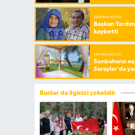
EDITÖRÜN SEÇTIĞI
Başkan Yardımc
kaybetti
EDITÖRÜN SEÇTIĞI
Sonbaharın eşs
Saraylar’da ya
Bunlar da ilginizi çekebilir