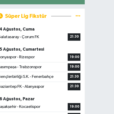
Süper Lig Fikstür
4 Ağustos, Cuma
alatasaray - Çorum FK
21:30
5 Ağustos, Cumartesi
onyaspor - Rizespor
19:00
asımpaşa - Trabzonspor
19:00
ençlerbirliği S.K. - Fenerbahçe
21:30
aziantep FK - Alanyaspor
21:30
6 Ağustos, Pazar
aşakşehir - Kocaelispor
19:00