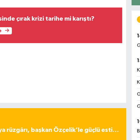
inde çırak krizi tarihe mi karıştı?
e
1
G
1
K
K
G
G
1
ya rüzgârı, başkan Özçelik’le güçlü esti…
B