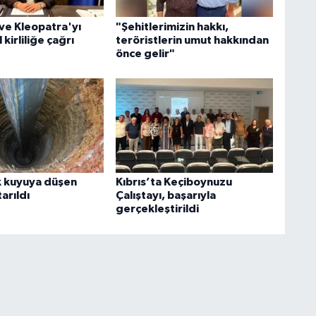
ve Kleopatra'yı
"Şehitlerimizin hakkı,
 kirliliğe çağrı
teröristlerin umut hakkından
önce gelir"
k kuyuya düşen
Kıbrıs’ta Keçiboynuzu
arıldı
Çalıştayı, başarıyla
gerçekleştirildi