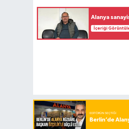
Alanya sanayis
İçeriği Görüntül
EDITÖRÜN SEÇTIĞI
Berlin’de Alan