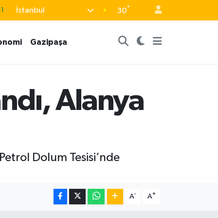
11
°
İstanbul
30
8
2
onomi
Gazipaşa
8
3
ndı, Alanya
4
 Petrol Dolum Tesisi’nde
-
+
A
A