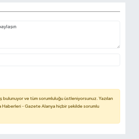
ş bulunuyor ve tüm sorumluluğu üstleniyorsunuz. Yazılan
 Haberleri - Gazete Alanya hiçbir şekilde sorumlu