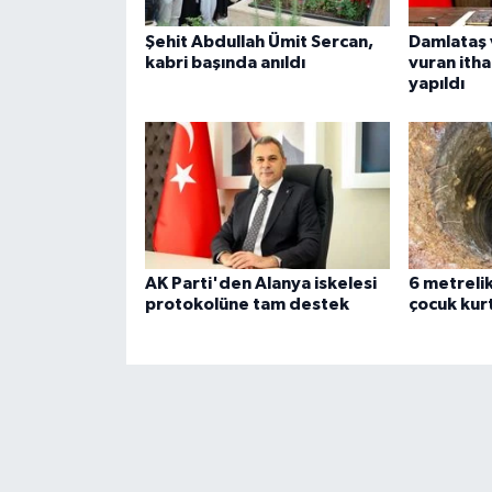
Şehit Abdullah Ümit Sercan,
Damlataş 
kabri başında anıldı
vuran ithal
yapıldı
AK Parti'den Alanya iskelesi
6 metreli
protokolüne tam destek
çocuk kurt