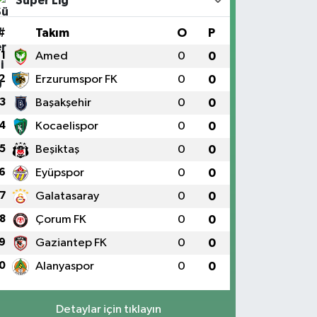
Süper Lig
#
Takım
O
P
1
Amed
0
0
2
Erzurumspor FK
0
0
3
Başakşehir
0
0
4
Kocaelispor
0
0
5
Beşiktaş
0
0
6
Eyüpspor
0
0
7
Galatasaray
0
0
8
Çorum FK
0
0
9
Gaziantep FK
0
0
0
Alanyaspor
0
0
Detaylar için tıklayın