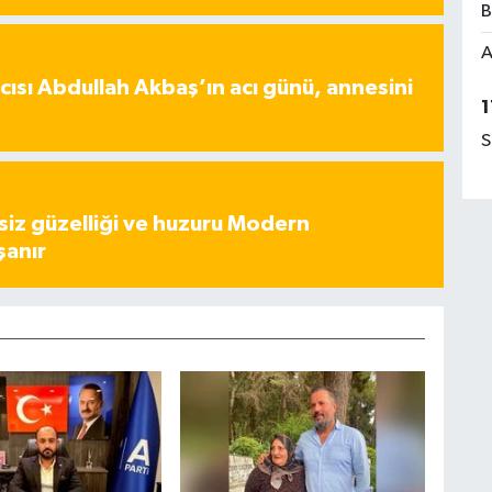
B
A
ısı Abdullah Akbaş’ın acı günü, annesini
1
S
iz güzelliği ve huzuru Modern
şanır