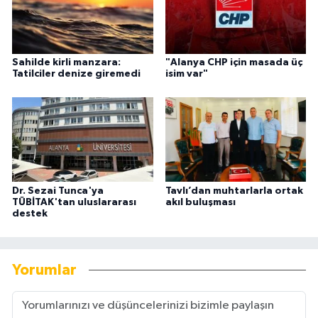
Sahilde kirli manzara:
"Alanya CHP için masada üç
Tatilciler denize giremedi
isim var"
Dr. Sezai Tunca'ya
Tavlı’dan muhtarlarla ortak
TÜBİTAK'tan uluslararası
akıl buluşması
destek
Yorumlar