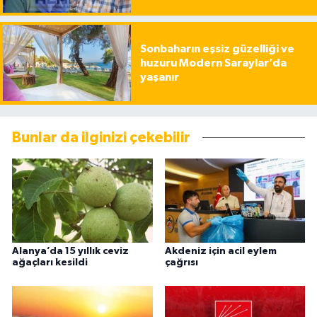
Sonbaharın eşsiz güzelliği ve
huzuru Modern Saraylar’da
yaşanır
Bunlar da ilginizi çekebilir
Alanya’da 15 yıllık ceviz
Akdeniz için acil eylem
ağaçları kesildi
çağrısı