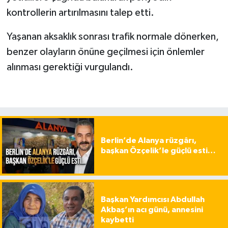
kontrollerin artırılmasını talep etti.
Yaşanan aksaklık sonrası trafik normale dönerken,
benzer olayların önüne geçilmesi için önlemler
alınması gerektiği vurgulandı.
Berlin’de Alanya rüzgârı,
başkan Özçelik’le güçlü esti…
Başkan Yardımcısı Abdullah
Akbaş’ın acı günü, annesini
kaybetti