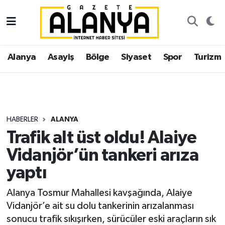
Alanya
İstanbul Nöbetçi Eczaneler
Alanya
Asayiş
Bölge
Siyaset
Spor
Turizm
Asayiş
İstanbul Hava Durumu
Bölge
İstanbul Trafik Yoğunluk Haritası
Siyaset
Süper Lig Puan Durumu ve Fikstür
HABERLER
ALANYA
Trafik alt üst oldu! Alaiye
Spor
Tüm Manşetler
Vidanjör’ün tankeri arıza
Turizm
Son Dakika Haberleri
yaptı
Ekonomi
Haber Arşivi
Alanya Tosmur Mahallesi kavşağında, Alaiye
Vidanjör’e ait su dolu tankerinin arızalanması
Gazipaşa
sonucu trafik sıkışırken, sürücüler eski araçların sık