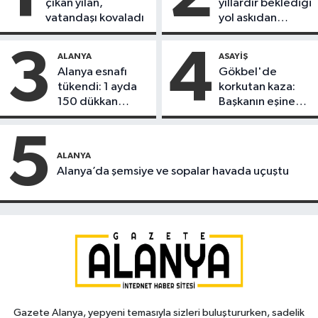
çıkan yılan,
yıllardır beklediği
vatandaşı kovaladı
yol askıdan
döndü
3
4
ALANYA
ASAYIŞ
Alanya esnafı
Gökbel'de
tükendi: 1 ayda
korkutan kaza:
150 dükkan
Başkanın eşine
kapandı
motosiklet çarptı
5
ALANYA
Alanya’da şemsiye ve sopalar havada uçuştu
Gazete Alanya, yepyeni temasıyla sizleri buluştururken, sadelik