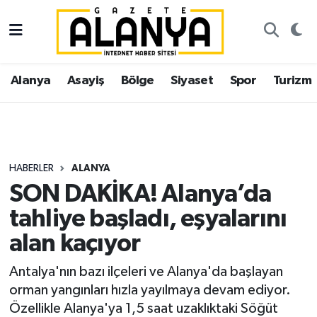
Alanya
İstanbul Nöbetçi Eczaneler
Alanya
Asayiş
Bölge
Siyaset
Spor
Turizm
Asayiş
İstanbul Hava Durumu
Bölge
İstanbul Trafik Yoğunluk Haritası
Siyaset
Süper Lig Puan Durumu ve Fikstür
HABERLER
ALANYA
SON DAKİKA! Alanya’da
Spor
Tüm Manşetler
tahliye başladı, eşyalarını
Turizm
Son Dakika Haberleri
alan kaçıyor
Ekonomi
Haber Arşivi
Antalya'nın bazı ilçeleri ve Alanya'da başlayan
orman yangınları hızla yayılmaya devam ediyor.
Gazipaşa
Özellikle Alanya'ya 1,5 saat uzaklıktaki Söğüt