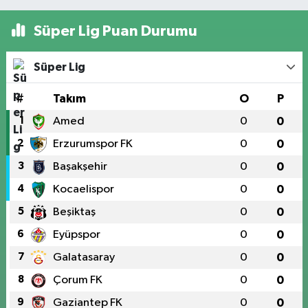
Süper Lig Puan Durumu
Süper Lig
#
Takım
O
P
1
Amed
0
0
2
Erzurumspor FK
0
0
3
Başakşehir
0
0
4
Kocaelispor
0
0
5
Beşiktaş
0
0
6
Eyüpspor
0
0
7
Galatasaray
0
0
8
Çorum FK
0
0
9
Gaziantep FK
0
0