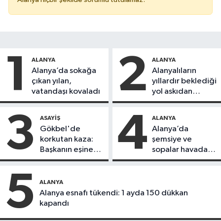
1
2
ALANYA
ALANYA
Alanya’da sokağa
Alanyalıların
çıkan yılan,
yıllardır beklediği
vatandaşı kovaladı
yol askıdan
döndü
3
4
ASAYIŞ
ALANYA
Gökbel'de
Alanya’da
korkutan kaza:
şemsiye ve
Başkanın eşine
sopalar havada
motosiklet çarptı
uçuştu
5
ALANYA
Alanya esnafı tükendi: 1 ayda 150 dükkan
kapandı