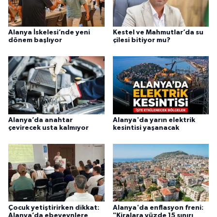
Alanya İskelesi’nde yeni
Kestel ve Mahmutlar’da su
dönem başlıyor
çilesi bitiyor mu?
Alanya’da anahtar
Alanya'da yarın elektrik
çevirecek usta kalmıyor
kesintisi yaşanacak
Çocuk yetiştirirken dikkat:
Alanya'da enflasyon freni:
Alanya’da ebeveynlere
"Kiralara yüzde 15 sınırı