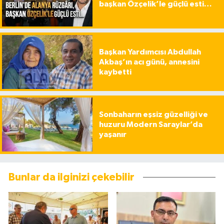
başkan Özçelik’le güçlü esti…
Başkan Yardımcısı Abdullah
Akbaş’ın acı günü, annesini
kaybetti
Sonbaharın eşsiz güzelliği ve
huzuru Modern Saraylar’da
yaşanır
Bunlar da ilginizi çekebilir