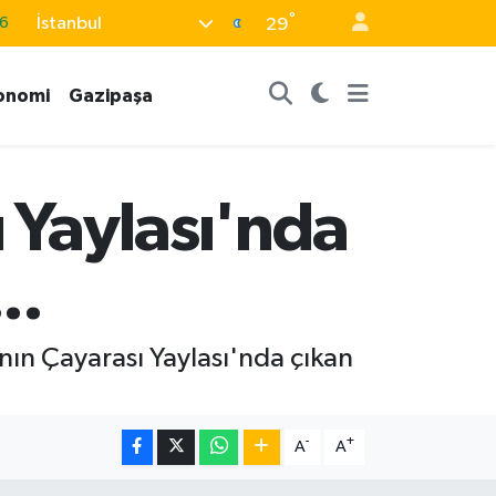
°
İstanbul
6
29
6
onomi
Gazipaşa
2
2
2
 Yaylası'nda
0
..
nın Çayarası Yaylası'nda çıkan
-
+
A
A