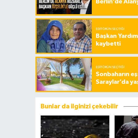
Berlin’de Alan
EDITÖRÜN SEÇTIĞI
Başkan Yardımc
kaybetti
EDITÖRÜN SEÇTIĞI
Sonbaharın eşs
Saraylar’da ya
Bunlar da ilginizi çekebilir