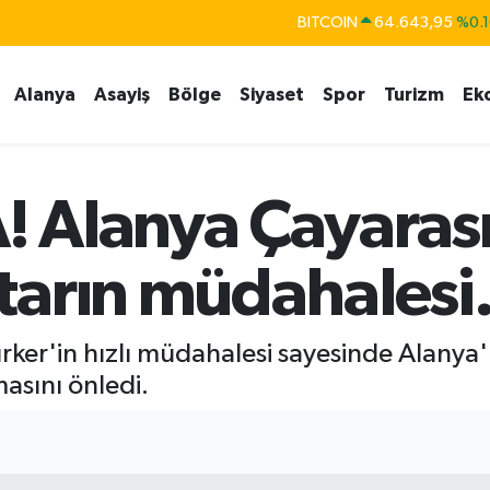
BITCOIN
64.643,95
%0.1
DOLAR
47,6006
%0.0
Alanya
Asayiş
Bölge
Siyaset
Spor
Turizm
Ek
EURO
55,0250
%0.0
STERLİN
64,2398
%0.
GRAM ALTIN
6500.87
%0.1
 Alanya Çayarası
BİST100
13.799
%7
arın müdahalesi.
rker'in hızlı müdahalesi sayesinde Alanya'
asını önledi.