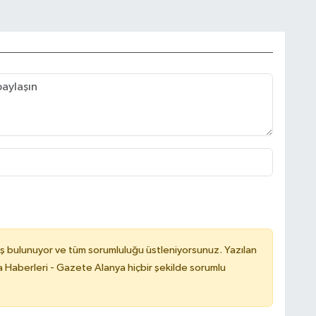
ş bulunuyor ve tüm sorumluluğu üstleniyorsunuz. Yazılan
 Haberleri - Gazete Alanya hiçbir şekilde sorumlu