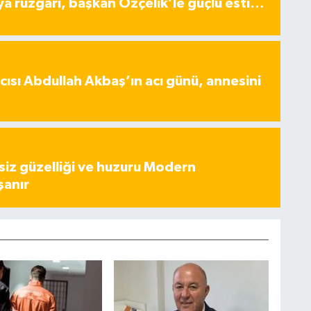
ya rüzgârı, başkan Özçelik’le güçlü esti…
ısı Abdullah Akbaş’ın acı günü, annesini
iz güzelliği ve huzuru Modern
şanır