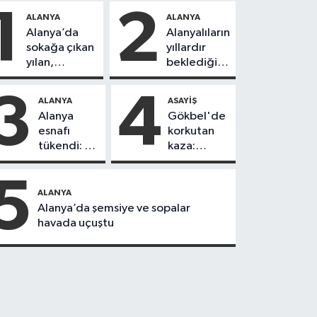
1
2
ALANYA
ALANYA
Alanya’da
Alanyalıların
sokağa çıkan
yıllardır
yılan,
beklediği
vatandaşı
yol askıdan
kovaladı
döndü
3
4
ALANYA
ASAYIŞ
Alanya
Gökbel'de
esnafı
korkutan
tükendi: 1
kaza:
ayda 150
Başkanın
dükkan
eşine
5
kapandı
motosiklet
ALANYA
çarptı
Alanya’da şemsiye ve sopalar
havada uçuştu