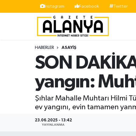
İnstagram
Facebook
Twitter
Alanya
İstanbul Nöbetçi Eczaneler
Asayiş
İstanbul Hava Durumu
HABERLER
ASAYIŞ
Bölge
İstanbul Trafik Yoğunluk Haritası
SON DAKİKA!
Siyaset
Süper Lig Puan Durumu ve Fikstür
yangın: Muht
Spor
Tüm Manşetler
Şıhlar Mahalle Muhtarı Hilmi Tü
Turizm
Son Dakika Haberleri
ev yangını, evin tamamen yanm
Ekonomi
Haber Arşivi
23.06.2025 - 13:42
YAYINLANMA
Gazipaşa