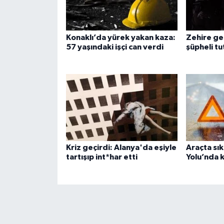
Konaklı’da yürek yakan kaza:
Zehire ge
57 yaşındaki işçi can verdi
şüpheli tu
Kriz geçirdi: Alanya'da eşiyle
Araçta sık
tartışıp int*har etti
Yolu’nda 