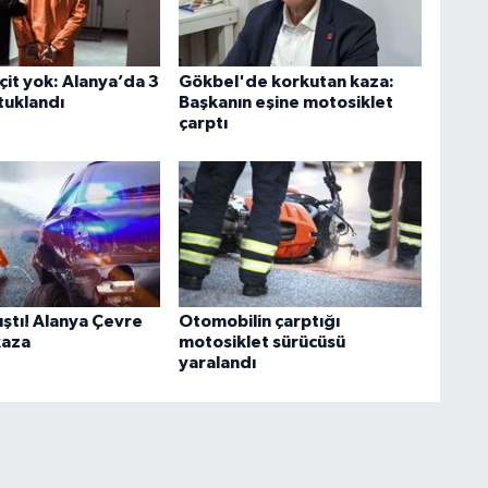
çit yok: Alanya’da 3
Gökbel'de korkutan kaza:
tuklandı
Başkanın eşine motosiklet
çarptı
ıştı! Alanya Çevre
Otomobilin çarptığı
kaza
motosiklet sürücüsü
yaralandı