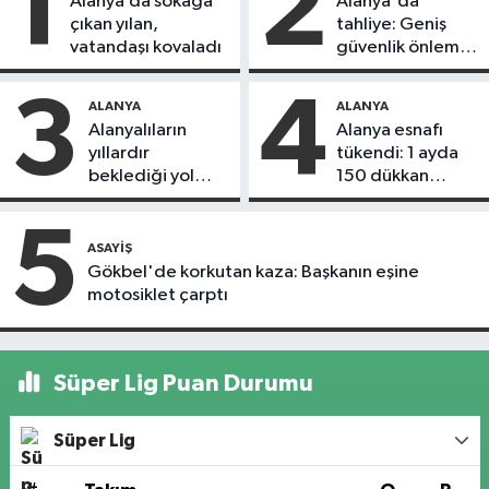
1
2
Alanya’da sokağa
Alanya'da
çıkan yılan,
tahliye: Geniş
vatandaşı kovaladı
güvenlik önlemi
alındı
3
4
ALANYA
ALANYA
Alanyalıların
Alanya esnafı
yıllardır
tükendi: 1 ayda
beklediği yol
150 dükkan
askıdan döndü
kapandı
5
ASAYIŞ
Gökbel'de korkutan kaza: Başkanın eşine
motosiklet çarptı
Süper Lig Puan Durumu
Süper Lig