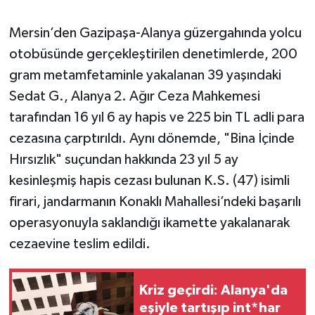
Mersin’den Gazipaşa-Alanya güzergahında yolcu
otobüsünde gerçekleştirilen denetimlerde, 200
gram metamfetaminle yakalanan 39 yaşındaki
Sedat G., Alanya 2. Ağır Ceza Mahkemesi
tarafından 16 yıl 6 ay hapis ve 225 bin TL adli para
cezasına çarptırıldı. Aynı dönemde, "Bina İçinde
Hırsızlık" suçundan hakkında 23 yıl 5 ay
kesinleşmiş hapis cezası bulunan K.S. (47) isimli
firari, jandarmanın Konaklı Mahallesi’ndeki başarılı
operasyonuyla saklandığı ikamette yakalanarak
cezaevine teslim edildi.
Kriz geçirdi: Alanya'da
eşiyle tartışıp int*har