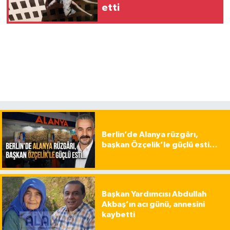
etti
Berlin’de Alanya rüzgârı,
başkan Özçelik’le güçlü esti…
Başkan Yardımcısı Abdullah
Akbaş’ın acı günü, annesini
kaybetti