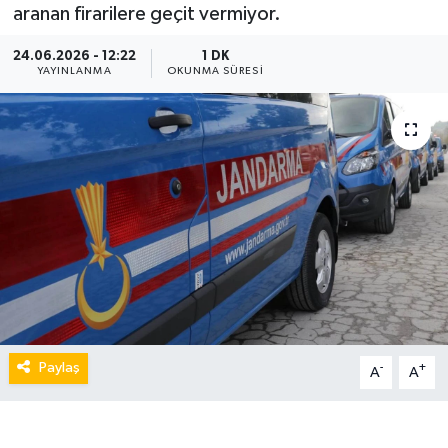
aranan firarilere geçit vermiyor.
24.06.2026 - 12:22
1 DK
YAYINLANMA
OKUNMA SÜRESI
Paylaş
-
+
A
A