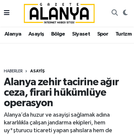
Alanya
İstanbul Nöbetçi Eczaneler
Alanya
Asayiş
Bölge
Siyaset
Spor
Turizm
Asayiş
İstanbul Hava Durumu
Bölge
İstanbul Trafik Yoğunluk Haritası
Siyaset
Süper Lig Puan Durumu ve Fikstür
HABERLER
ASAYIŞ
Alanya zehir tacirine ağır
Spor
Tüm Manşetler
ceza, firari hükümlüye
Turizm
Son Dakika Haberleri
operasyon
Ekonomi
Haber Arşivi
Alanya’da huzur ve asayişi sağlamak adına
kararlılıkla çalışan jandarma ekipleri, hem
Gazipaşa
uy*şturucu ticareti yapan şahıslara hem de