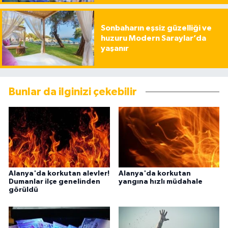
Sonbaharın eşsiz güzelliği ve
huzuru Modern Saraylar’da
yaşanır
Bunlar da ilginizi çekebilir
Alanya'da korkutan alevler!
Alanya'da korkutan
Dumanlar ilçe genelinden
yangına hızlı müdahale
görüldü