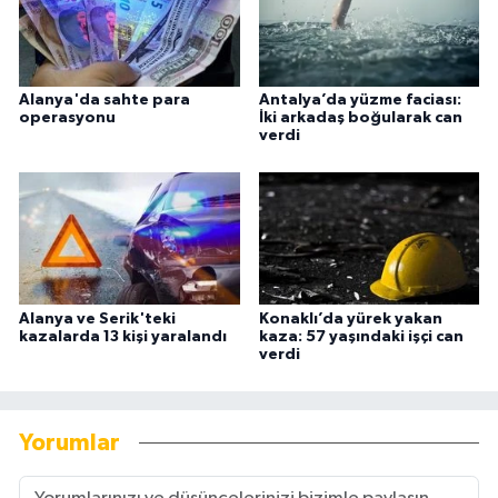
Alanya'da sahte para
Antalya’da yüzme faciası:
operasyonu
İki arkadaş boğularak can
verdi
Alanya ve Serik'teki
Konaklı’da yürek yakan
kazalarda 13 kişi yaralandı
kaza: 57 yaşındaki işçi can
verdi
Yorumlar