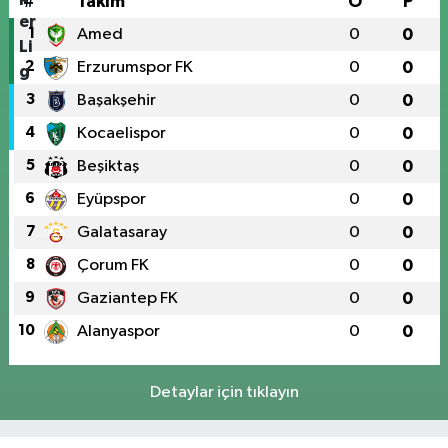
#
Takım
O
P
1
Amed
0
0
2
Erzurumspor FK
0
0
3
Başakşehir
0
0
4
Kocaelispor
0
0
5
Beşiktaş
0
0
6
Eyüpspor
0
0
7
Galatasaray
0
0
8
Çorum FK
0
0
9
Gaziantep FK
0
0
10
Alanyaspor
0
0
Detaylar için tıklayın