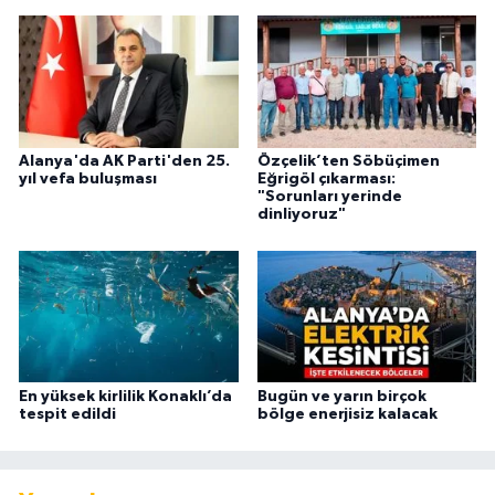
Alanya'da AK Parti'den 25.
Özçelik’ten Söbüçimen
yıl vefa buluşması
Eğrigöl çıkarması:
"Sorunları yerinde
dinliyoruz"
En yüksek kirlilik Konaklı’da
Bugün ve yarın birçok
tespit edildi
bölge enerjisiz kalacak