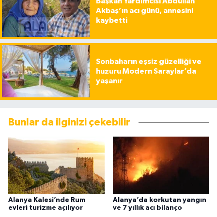
Başkan Yardımcısı Abdullah
Akbaş’ın acı günü, annesini
kaybetti
Sonbaharın eşsiz güzelliği ve
huzuru Modern Saraylar’da
yaşanır
Bunlar da ilginizi çekebilir
Alanya Kalesi’nde Rum
Alanya’da korkutan yangın
evleri turizme açılıyor
ve 7 yıllık acı bilanço