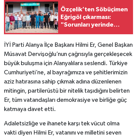
Özçelik’ten Söbüçimen
Eğrigöl çıkarması:
"Sorunları yerinde
dinliyoruz"
İYİ Parti Alanya İlçe Başkanı Hilmi Er, Genel Başkan
Müsavat Dervişoğlu’nun çağrısıyla gerçekleşecek
büyük buluşma için Alanyalılara seslendi. Türkiye
Cumhuriyeti’ne, al bayrağımıza ve şehitlerimizin
aziz hatırasına sahip çıkmak adına düzenlenen
mitingin, partilerüstü bir nitelik taşıdığını belirten
Er, tüm vatandaşları demokrasiye ve birliğe güç
katmaya davet etti.
Adaletsizliğe ve ihanete karşı tek vücut olma
vakti diyen Hilmi Er, vatanını ve milletini seven