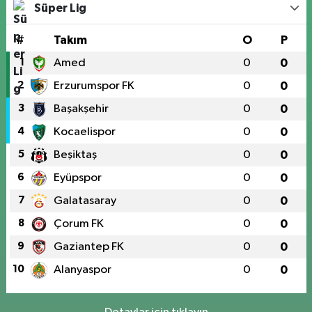
Süper Lig
#
Takım
O
P
1
Amed
0
0
2
Erzurumspor FK
0
0
3
Başakşehir
0
0
4
Kocaelispor
0
0
5
Beşiktaş
0
0
6
Eyüpspor
0
0
7
Galatasaray
0
0
8
Çorum FK
0
0
9
Gaziantep FK
0
0
10
Alanyaspor
0
0