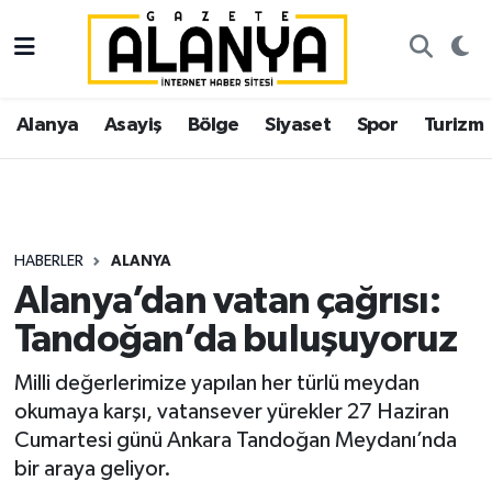
Alanya
İstanbul Nöbetçi Eczaneler
Alanya
Asayiş
Bölge
Siyaset
Spor
Turizm
Asayiş
İstanbul Hava Durumu
Bölge
İstanbul Trafik Yoğunluk Haritası
Siyaset
Süper Lig Puan Durumu ve Fikstür
HABERLER
ALANYA
Alanya’dan vatan çağrısı:
Spor
Tüm Manşetler
Tandoğan’da buluşuyoruz
Turizm
Son Dakika Haberleri
Milli değerlerimize yapılan her türlü meydan
okumaya karşı, vatansever yürekler 27 Haziran
Ekonomi
Haber Arşivi
Cumartesi günü Ankara Tandoğan Meydanı’nda
bir araya geliyor.
Gazipaşa