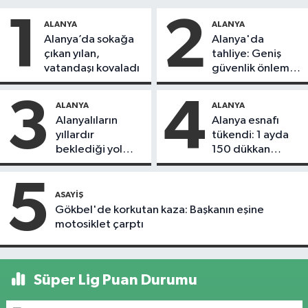
1
2
ALANYA
ALANYA
Alanya’da sokağa
Alanya'da
çıkan yılan,
tahliye: Geniş
vatandaşı kovaladı
güvenlik önlemi
alındı
3
4
ALANYA
ALANYA
Alanyalıların
Alanya esnafı
yıllardır
tükendi: 1 ayda
beklediği yol
150 dükkan
askıdan döndü
kapandı
5
ASAYIŞ
Gökbel'de korkutan kaza: Başkanın eşine
motosiklet çarptı
Süper Lig Puan Durumu