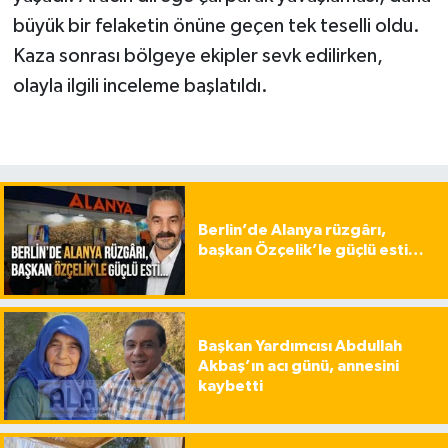
büyük bir felaketin önüne geçen tek teselli oldu.
Kaza sonrası bölgeye ekipler sevk edilirken,
olayla ilgili inceleme başlatıldı.
Berlin’de Alanya rüzgârı,
başkan Özçelik’le güçlü esti…
Başkan Yardımcısı Abdullah
Akbaş’ın acı günü, annesini
kaybetti