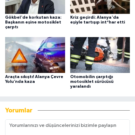
Gökbel'de korkutan kaza:
Kriz geçirdi: Alanya'da
Başkanın eşine motosiklet
eşiyle tartışıp int*har etti
çarptı
Araçta sıkıştı! Alanya Çevre
Otomobilin çarptığı
Yolu’nda kaza
motosiklet sürücüsü
yaralandı
Yorumlar