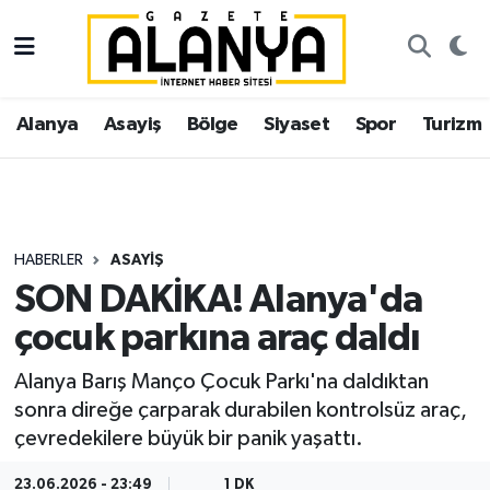
Alanya
İstanbul Nöbetçi Eczaneler
Alanya
Asayiş
Bölge
Siyaset
Spor
Turizm
Asayiş
İstanbul Hava Durumu
Bölge
İstanbul Trafik Yoğunluk Haritası
Siyaset
Süper Lig Puan Durumu ve Fikstür
HABERLER
ASAYIŞ
SON DAKİKA! Alanya'da
Spor
Tüm Manşetler
çocuk parkına araç daldı
Turizm
Son Dakika Haberleri
Alanya Barış Manço Çocuk Parkı'na daldıktan
sonra direğe çarparak durabilen kontrolsüz araç,
Ekonomi
Haber Arşivi
çevredekilere büyük bir panik yaşattı.
Gazipaşa
23.06.2026 - 23:49
1 DK