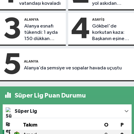
vatandaşı kovaladı
yol askıdan
döndü
3
4
ALANYA
ASAYIŞ
Alanya esnafı
Gökbel'de
tükendi: 1 ayda
korkutan kaza:
150 dükkan
Başkanın eşine
kapandı
motosiklet çarptı
5
ALANYA
Alanya’da şemsiye ve sopalar havada uçuştu
Süper Lig Puan Durumu
Süper Lig
#
Takım
O
P