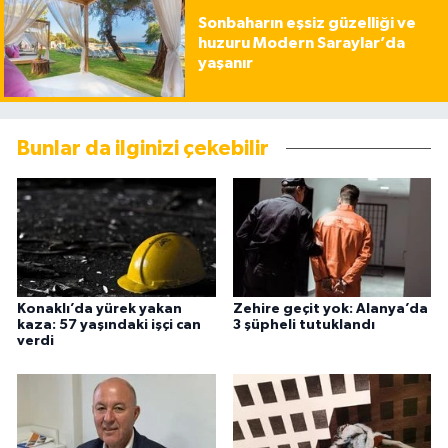
Sonbaharın eşsiz güzelliği ve
huzuru Modern Saraylar’da
yaşanır
Bunlar da ilginizi çekebilir
Konaklı’da yürek yakan
Zehire geçit yok: Alanya’da
kaza: 57 yaşındaki işçi can
3 şüpheli tutuklandı
verdi