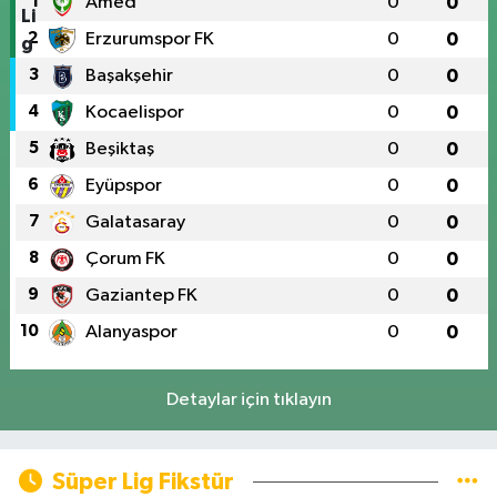
1
Amed
0
0
2
Erzurumspor FK
0
0
3
Başakşehir
0
0
4
Kocaelispor
0
0
5
Beşiktaş
0
0
6
Eyüpspor
0
0
7
Galatasaray
0
0
8
Çorum FK
0
0
9
Gaziantep FK
0
0
10
Alanyaspor
0
0
Detaylar için tıklayın
Süper Lig Fikstür