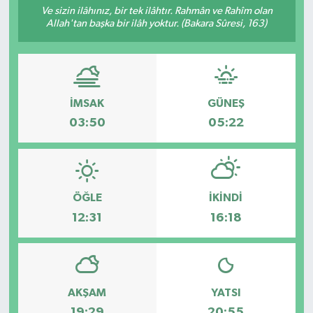
Ve sizin ilâhınız, bir tek ilâhtır. Rahmân ve Rahîm olan
Allah'tan başka bir ilâh yoktur. (Bakara Sûresi, 163)
İMSAK
GÜNEŞ
03:50
05:22
ÖĞLE
İKINDI
12:31
16:18
AKŞAM
YATSI
19:29
20:55