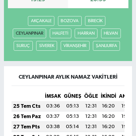
AKÇAKALE
BOZOVA
BİRECİK
CEYLANPINAR
HALFETİ
HARRAN
HİLVAN
SURUÇ
SİVEREK
VİRANŞEHİR
ŞANLIURFA
CEYLANPINAR AYLIK NAMAZ VAKITLERI
İMSAK
GÜNEŞ
ÖĞLE
İKINDI
AKŞA
25 Tem Cts
03:36
05:13
12:31
16:20
19:40
26 Tem Paz
03:37
05:13
12:31
16:20
19:39
27 Tem Pts
03:38
05:14
12:31
16:20
19:39