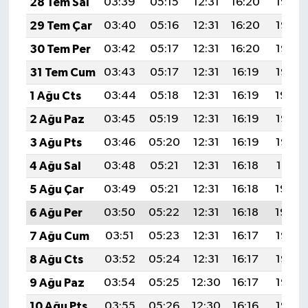
28 Tem Sal
03:39
05:15
12:31
16:20
19:38
29 Tem Çar
03:40
05:16
12:31
16:20
19:37
30 Tem Per
03:42
05:17
12:31
16:20
19:36
31 Tem Cum
03:43
05:17
12:31
16:19
19:35
1 Ağu Cts
03:44
05:18
12:31
16:19
19:34
2 Ağu Paz
03:45
05:19
12:31
16:19
19:33
3 Ağu Pts
03:46
05:20
12:31
16:19
19:32
4 Ağu Sal
03:48
05:21
12:31
16:18
19:31
5 Ağu Çar
03:49
05:21
12:31
16:18
19:30
6 Ağu Per
03:50
05:22
12:31
16:18
19:29
7 Ağu Cum
03:51
05:23
12:31
16:17
19:28
8 Ağu Cts
03:52
05:24
12:31
16:17
19:27
9 Ağu Paz
03:54
05:25
12:30
16:17
19:26
10 Ağu Pts
03:55
05:26
12:30
16:16
19:25