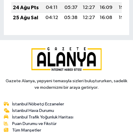
24 Ağu Pts
04:11
05:37
12:27
16:09
19:08
25 Ağu Sal
04:12
05:38
12:27
16:08
19:06
Gazete Alanya, yepyeni temasıyla sizleri buluştururken, sadelik
ve modernizmi bir araya getiriyor.
İstanbul Nöbetçi Eczaneler
İstanbul Hava Durumu
İstanbul Trafik Yoğunluk Haritası
Puan Durumu ve Fikstür
Tüm Manşetler