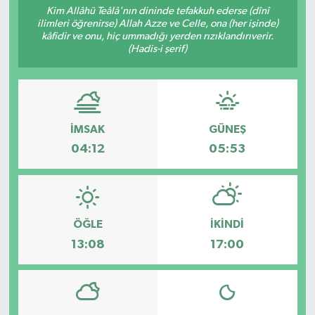
Kim Allâhü Teâlâ'nın dininde tefakkuh ederse (dînî
ilimleri öğrenirse) Allah Azze ve Celle, ona (her işinde)
kâfidir ve onu, hiç ummadığı yerden rızıklandırıverir.
(Hadis-i şerif)
İMSAK
GÜNEŞ
04:12
05:53
ÖĞLE
İKINDI
13:08
17:00