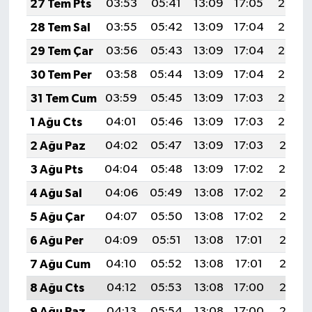
27 Tem Pts
03:53
05:41
13:09
17:05
20:27
28 Tem Sal
03:55
05:42
13:09
17:04
20:26
29 Tem Çar
03:56
05:43
13:09
17:04
20:25
30 Tem Per
03:58
05:44
13:09
17:04
20:24
31 Tem Cum
03:59
05:45
13:09
17:03
20:23
1 Ağu Cts
04:01
05:46
13:09
17:03
20:22
2 Ağu Paz
04:02
05:47
13:09
17:03
20:21
3 Ağu Pts
04:04
05:48
13:09
17:02
20:19
4 Ağu Sal
04:06
05:49
13:08
17:02
20:18
5 Ağu Çar
04:07
05:50
13:08
17:02
20:17
6 Ağu Per
04:09
05:51
13:08
17:01
20:16
7 Ağu Cum
04:10
05:52
13:08
17:01
20:15
8 Ağu Cts
04:12
05:53
13:08
17:00
20:13
9 Ağu Paz
04:13
05:54
13:08
17:00
20:12