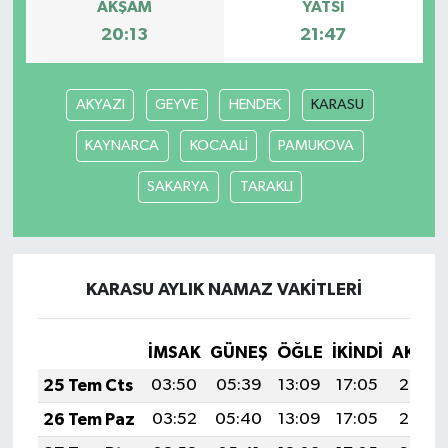
AKŞAM
YATSI
20:13
21:47
AKYAZI
GEYVE
HENDEK
KARASU
KAYNARCA
KOCAALİ
PAMUKOVA
SAKARYA
TARAKLI
KARASU AYLIK NAMAZ VAKITLERI
İMSAK
GÜNEŞ
ÖĞLE
İKINDI
AKŞA
25 Tem Cts
03:50
05:39
13:09
17:05
20:29
26 Tem Paz
03:52
05:40
13:09
17:05
20:28