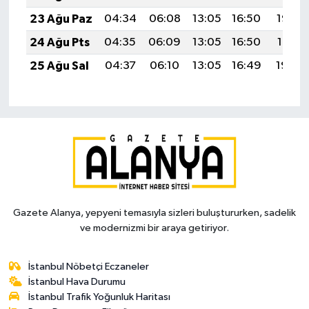
23 Ağu Paz
04:34
06:08
13:05
16:50
19:53
24 Ağu Pts
04:35
06:09
13:05
16:50
19:51
25 Ağu Sal
04:37
06:10
13:05
16:49
19:49
Gazete Alanya, yepyeni temasıyla sizleri buluştururken, sadelik
ve modernizmi bir araya getiriyor.
İstanbul Nöbetçi Eczaneler
İstanbul Hava Durumu
İstanbul Trafik Yoğunluk Haritası